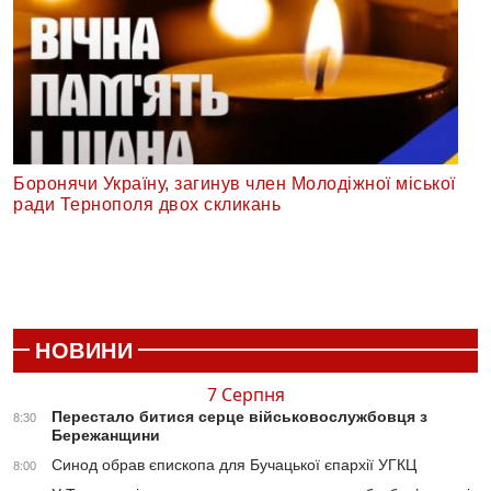
Боронячи Україну, загинув член Молодіжної міської
ради Тернополя двох скликань
НОВИНИ
7 Серпня
Перестало битися серце військовослужбовця з
8:30
Бережанщини
Синод обрав єпископа для Бучацької єпархії УГКЦ
8:00