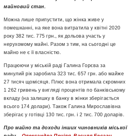
майновий стан.
Можна лише припустити, що жінка живе у
помешканні, на яке вона витратила у квітні 2020
року 382 тис. 775 грн., як дольова участь у
нерухомому майні. Разом з тим, на сьогодні це
майно не є її власністю.
Працюючи у міській раді Галина Горєва за
минулий рік заробила 323 тис. 657 грн. або майже
27 тисяч щомісяця. Плюс вона отримала скромних
1 262 гривень у вигляді процентів по банківському
вкладу (на залишку в банку в жінки зберігається
всього 174 долари). Також Галина Мирославівна
зберігає у готівці 130 тис. грн. і 2 тис. 700 доларів.
Про майно та доходи інших чиновників міської
ради –
Олександра Печіля
,
Василя Бесаги
,