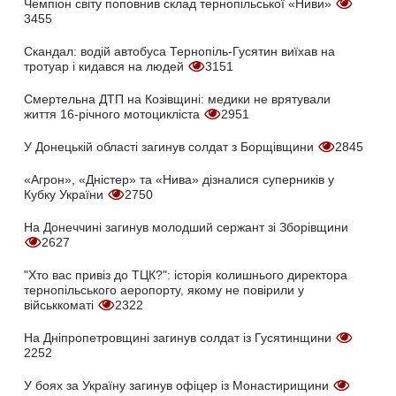
Чемпіон світу поповнив склад тернопільської «Ниви»
3455
Скандал: водій автобуса Тернопіль-Гусятин виїхав на
тротуар і кидався на людей
3151
Смертельна ДТП на Козівщині: медики не врятували
життя 16-річного мотоцикліста
2951
У Донецькій області загинув солдат з Борщівщини
2845
«Агрон», «Дністер» та «Нива» дізналися суперників у
Кубку України
2750
На Донеччині загинув молодший сержант зі Зборівщини
2627
"Хто вас привіз до ТЦК?": історія колишнього директора
тернопільського аеропорту, якому не повірили у
військкоматі
2322
На Дніпропетровщині загинув солдат із Гусятинщини
2252
У боях за Україну загинув офіцер із Монастирищини