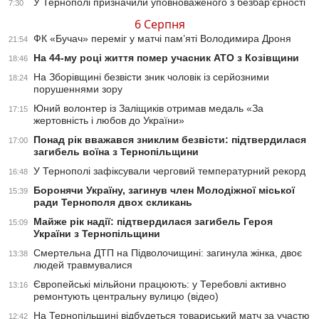
У Тернополі призначили уповноваженого з безбар’єрності
7:30
6 Серпня
ФК «Бучач» переміг у матчі пам’яті Володимира Дроня
21:54
На 44-му році життя помер учасник АТО з Козівщини
18:46
На Зборівщині безвісти зник чоловік із серйозними
18:24
порушеннями зору
Юний волонтер із Заліщиків отримав медаль «За
17:15
жертовність і любов до України»
Понад рік вважався зниклим безвісти: підтвердилася
17:00
загибель воїна з Тернопільщини
У Тернополі зафіксували черговий температурний рекорд
16:48
Боронячи Україну, загинув член Молодіжної міської
15:39
ради Тернополя двох скликань
Майже рік надії: підтвердилася загибель Героя
15:09
України з Тернопільщини
Смертельна ДТП на Підволочищині: загинула жінка, двоє
13:38
людей травмувалися
Європейські мільйони працюють: у Теребовлі активно
13:16
ремонтують центральну вулицю (відео)
На Тернопільщині відбудеться товариський матч за участю
12:42