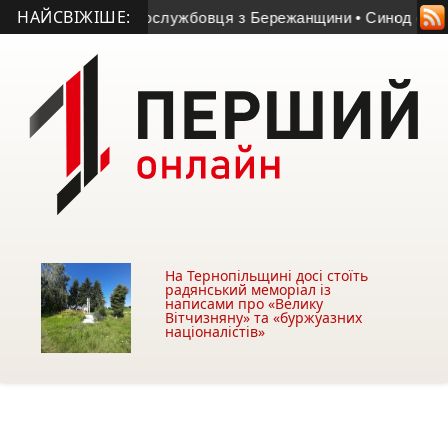
НАЙСВІЖІШЕ:
ерце військовослужбовця з Бережанщини
• Синод обрав єпис
На Тернопільщині досі стоїть
радянський меморіал із
написами про «Велику
Вітчизняну» та «буржуазних
націоналістів»