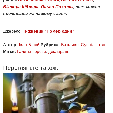
Віктора Кібляра
,
Ольги Похиляк
, теж можна
прочитати на нашому сайті.
Джерело:
Тижневик "Номер один"
Автор:
Іван Білий
Рубрика:
Важливо
,
Суспільство
Мітки:
Галина Горєва
,
декларація
Перегляньте також: