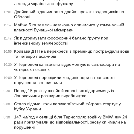
легенди українського футзалу
Драйвовий відпочинок та драйв: прокат квадроциклів на
12:01
Оболоні
Майже 5 га земель незаконно опинилися у комунальній
11:57
власності Бучацької міськради
Як підтримувати фосфорний баланс ґрунту при
11:42
інтенсивному землеробстві
Кривава ДТП на перехресті в Кременці: постраждали водії
10:55
та четверо пасажирів
У Тернополі капітально відремонтують світлофори на
10:30
чотирьох локаціях
У Тернополі перевірили кондиціонери в транспорті:
10:00
порушення вже виявили
Понад 15 років у швейній справі: як підприємець із
9:30
Лановеччини розширив виробництво
Стало відомо, коли великогаївський «Агрон» стартує у
9:00
Кубку України
147 км/год у селищі біля Тернополя: водійку BMW, яку 24
8:30
рази притягували до відповідальності, знову спіймали на
порушенні