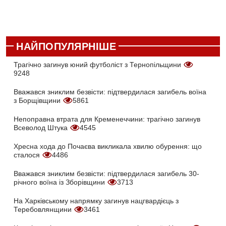
НАЙПОПУЛЯРНІШЕ
Трагічно загинув юний футболіст з Тернопільщини
9248
Вважався зниклим безвісти: підтвердилася загибель воїна
з Борщівщини
5861
Непоправна втрата для Кременеччини: трагічно загинув
Всеволод Штука
4545
Хресна хода до Почаєва викликала хвилю обурення: що
сталося
4486
Вважався зниклим безвісти: підтвердилася загибель 30-
річного воїна із Зборівщини
3713
На Харківському напрямку загинув нацгвардієць з
Теребовлянщини
3461