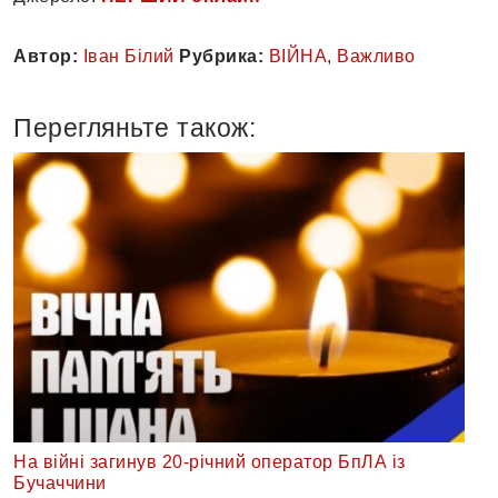
Автор:
Іван Білий
Рубрика:
ВІЙНА
,
Важливо
Перегляньте також:
На війні загинув 20-річний оператор БпЛА із
Бучаччини