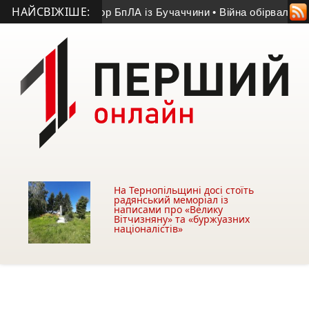
НАЙСВІЖІШЕ:
-річний оператор БпЛА із Бучаччини
• Війна обірвала життя 5
На Тернопільщині досі стоїть
радянський меморіал із
написами про «Велику
Вітчизняну» та «буржуазних
націоналістів»