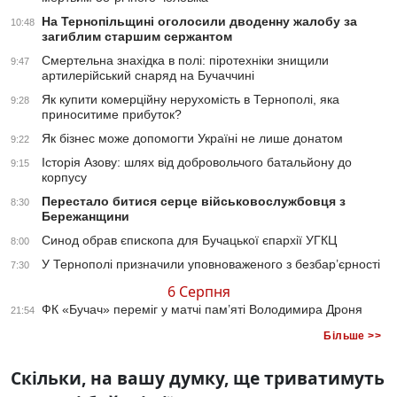
На Тернопільщині оголосили дводенну жалобу за
10:48
загиблим старшим сержантом
Смертельна знахідка в полі: піротехніки знищили
9:47
артилерійський снаряд на Бучаччині
Як купити комерційну нерухомість в Тернополі, яка
9:28
приноситиме прибуток?
Як бізнес може допомогти Україні не лише донатом
9:22
Історія Азову: шлях від добровольчого батальйону до
9:15
корпусу
Перестало битися серце військовослужбовця з
8:30
Бережанщини
Синод обрав єпископа для Бучацької єпархії УГКЦ
8:00
У Тернополі призначили уповноваженого з безбар’єрності
7:30
6 Серпня
ФК «Бучач» переміг у матчі пам’яті Володимира Дроня
21:54
Більше >>
Скільки, на вашу думку, ще триватимуть