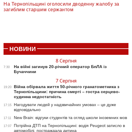
На Тернопільщині оголосили дводенну жалобу за
загиблим старшим сержантом
НОВИНИ
8 Серпня
На війні загинув 20-річний оператор БпЛА із
7:30
Бучаччини
7 Серпня
Війна обірвала життя 50-річного гранатометника з
19:20
Тернопільщини: причина смерті – гостра серцево-
судинна недостатність
Нагодувати людей у надзвичайних умовах – це дуже
17:15
відповідально
New Brain: відгуки студентів та огляд школи іноземних мов
17:11
Потрійна ДТП на Тернопільщині: водія Peugeot затисло в
17:07
автомобілі, постраждала дитина