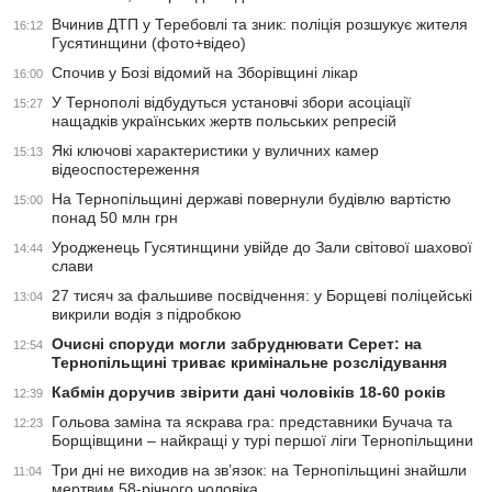
Вчинив ДТП у Теребовлі та зник: поліція розшукує жителя
16:12
Гусятинщини (фото+відео)
Спочив у Бозі відомий на Зборівщині лікар
16:00
У Тернополі відбудуться установчі збори асоціації
15:27
нащадків українських жертв польських репресій
Які ключові характеристики у вуличних камер
15:13
відеоспостереження
На Тернопільщині державі повернули будівлю вартістю
15:00
понад 50 млн грн
Уродженець Гусятинщини увійде до Зали світової шахової
14:44
слави
27 тисяч за фальшиве посвідчення: у Борщеві поліцейські
13:04
викрили водія з підробкою
Очисні споруди могли забруднювати Серет: на
12:54
Тернопільщині триває кримінальне розслідування
Кабмін доручив звірити дані чоловіків 18-60 років
12:39
Гольова заміна та яскрава гра: представники Бучача та
12:23
Борщівщини – найкращі у турі першої ліги Тернопільщини
Три дні не виходив на зв’язок: на Тернопільщині знайшли
11:04
мертвим 58-річного чоловіка