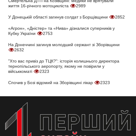
Смертельна ДТП на Козівщині: медики не врятували
життя 16-річного мотоцикліста
2989
У Донецькій області загинув солдат з Борщівщини
2852
«Агрон», «Дністер» та «Нива» дізналися суперників у
Кубку України
2753
На Донеччині загинув молодший сержант зі Зборівщини
2632
"Хто вас привіз до ТЦК?": історія колишнього директора
тернопільського аеропорту, якому не повірили у
військкоматі
2323
Спочив у Бозі відомий на Зборівщині лікар
2323