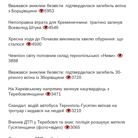
Вважався зниклим безвісти: підтвердилася загибель воїна
з Борщівщини
5953
Непоправна втрата для Кременеччини: трагічно загинув
Всеволод Штука
4546
Хресна хода до Почаєва викликала хвилю обурення: що
сталося
4500
Чемпіон світу поповнив склад тернопільської «Ниви»
3888
Вважався зниклим безвісти: підтвердилася загибель 30-
річного воїна із Зборівщини
3720
На Харківському напрямку загинув нацгвардієць з
Теребовлянщини
3471
Скандал: водій автобуса Тернопіль-Гусятин виїхав на
тротуар і кидався на людей
3210
Вчинив ДТП у Теребовлі та зник: поліція розшукує жителя
Гусятинщини (фото+відео)
3065