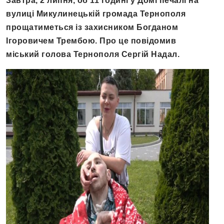
Завтра, 2 липня, об 11 годині у Домі печалі на
вулиці Микулинецькій громада Тернополя
прощатиметься із захисником Богданом
Ігоровичем Трембою. Про це повідомив
міський голова Тернополя Сергій Надал.