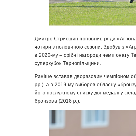
Дмитро Стриєшин поповнив ряди «Агрона» 
чотири з половиною сезони. Здобув з «Агр
в 2020-му – срібні нагороди чемпіонату Т
суперкубок Тернопільщини.
Раніше вставав дворазовим чемпіоном обл
рр.), а в 2019-му виборов обласну «бронз
його послужному списку дві медалі у скла
бронзова (2018 р.).