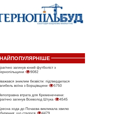
НАЙПОПУЛЯРНІШЕ
рагічно загинув юний футболіст з
Тернопільщини
9082
Вважався зниклим безвісти: підтвердилася
загибель воїна з Борщівщини
5750
Непоправна втрата для Кременеччини:
трагічно загинув Всеволод Штука
4545
Хресна хода до Почаєва викликала хвилю
обурення: що сталося
4479