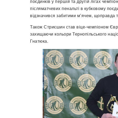
поєдинків у першій та другій лігах чемпіон
післяматчевих пенальті в кубковому поєд
відзначився забитими м’ячем, щоправда т
Також Стриєшин став віце-чемпіоном Європ
захищаючи кольори Тернопільського націон
Гнатюка.