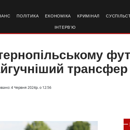
НАНС
ПОЛІТИКА
ЕКОНОМІКА
КРИМІНАЛ
СУСПІЛЬС
ІНТЕРВ’Ю
тернопільському фут
йгучніший трансфер
вано: 4 Червня 2024р. о 12:56