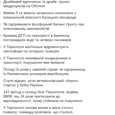
Драйвовий відпочинок та драйв: прокат
1
квадроциклів на Оболоні
Майже 5 га земель незаконно опинилися у
7
комунальній власності Бучацької міськради
Як підтримувати фосфорний баланс ґрунту при
2
інтенсивному землеробстві
Кривава ДТП на перехресті в Кременці:
5
постраждали водії та четверо пасажирів
У Тернополі капітально відремонтують
0
світлофори на чотирьох локаціях
У Тернополі перевірили кондиціонери в
0
транспорті: порушення вже виявили
Понад 15 років у швейній справі: як підприємець
із Лановеччини розширив виробництво
Стало відомо, коли великогаївський «Агрон»
стартує у Кубку України
147 км/год у селищі біля Тернополя: водійку
BMW, яку 24 рази притягували до
відповідальності, знову спіймали на порушенні
У Тернополі чоловік випав із вікна п’ятого
поверху: очевидці розповіли, що сталося