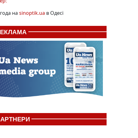
ер:
года на
sinoptik.ua
в Одесі
РЕКЛАМА
АРТНЕРИ