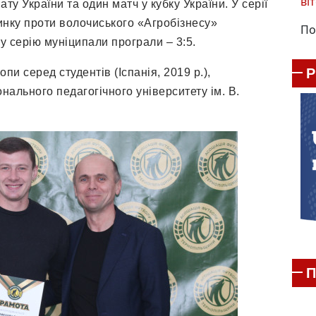
віт
ату України та один матч у кубку України. У серії
инку проти волочиського «Агробізнесу»
По
у серію муніципали програли – 3:5.
и серед студентів (Іспанія, 2019 р.),
ального педагогічного університету ім. В.
П