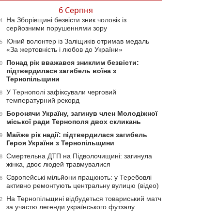
6 Серпня
На Зборівщині безвісти зник чоловік із
4
серйозними порушеннями зору
Юний волонтер із Заліщиків отримав медаль
5
«За жертовність і любов до України»
Понад рік вважався зниклим безвісти:
0
підтвердилася загибель воїна з
Тернопільщини
У Тернополі зафіксували черговий
8
температурний рекорд
Боронячи Україну, загинув член Молодіжної
9
міської ради Тернополя двох скликань
Майже рік надії: підтвердилася загибель
9
Героя України з Тернопільщини
Смертельна ДТП на Підволочищині: загинула
8
жінка, двоє людей травмувалися
Європейські мільйони працюють: у Теребовлі
6
активно ремонтують центральну вулицю (відео)
На Тернопільщині відбудеться товариський матч
2
за участю легенди українського футзалу