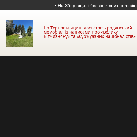
• На Зборівщині безвісти зник чоловік із серй
На Тернопільщині досі стоїть радянський
меморіал із написами про «Велику
Вітчизняну» та «буржуазних націоналістів»