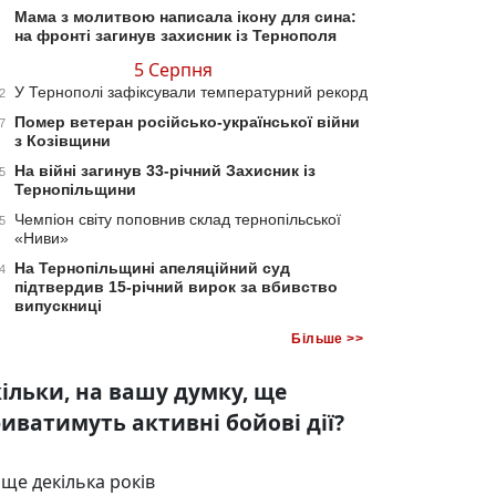
Мама з молитвою написала ікону для сина:
на фронті загинув захисник із Тернополя
5 Серпня
У Тернополі зафіксували температурний рекорд
2
Помер ветеран російсько-української війни
7
з Козівщини
На війні загинув 33-річний Захисник із
5
Тернопільщини
Чемпіон світу поповнив склад тернопільської
5
«Ниви»
На Тернопільщині апеляційний суд
4
підтвердив 15-річний вирок за вбивство
випускниці
Більше >>
ільки, на вашу думку, ще
иватимуть активні бойові дії?
ще декілька років