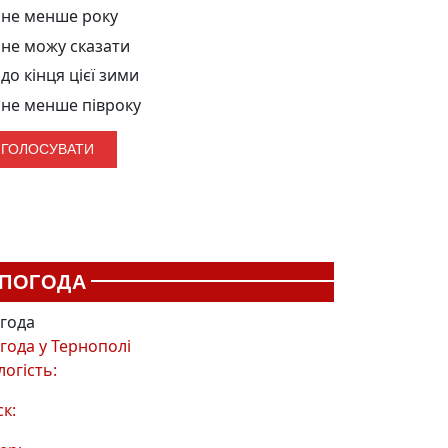
не менше року
не можу сказати
до кінця цієї зими
не менше півроку
ПОГОДА
года
года у
Тернополі
логість:
ск: