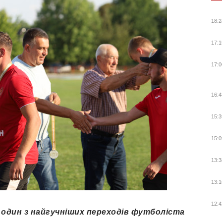
18:2
17:1
17:0
16:4
15:3
15:0
13:3
13:1
12:4
 один з найгучніших переходів футболіста