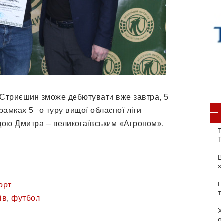
Стриєшин зможе дебютувати вже завтра, 5
рамках 5-го туру вищої обласної ліги
дою Дмитра – великогаївським «Агроном».
Т
орт
ів
,
футбол