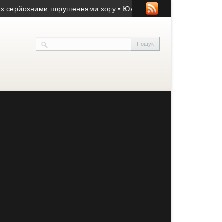
озними порушеннями зору
• Юний волонтер із Заліщиків отримав 