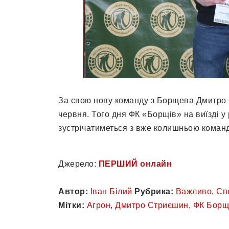
За свою нову команду з Борщева Дмитро 
червня. Того дня ФК «Борщів» на виїзді у 
зустрічатиметься з вже колишньою коман
Джерело:
ПЕРШИЙ онлайн
Автор:
Іван Білий
Рубрика:
Важливо
,
Сп
Мітки:
Агрон
,
Дмитро Стриєшин
,
ФК Борщ