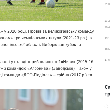
7:30
23:2
20:4
у 2020 році. Провів за великогаївську команду
оном» три чемпіонських титули (2021-23 рр.), а
19:1
ернопільської області. Виборював кубок та
18:5
17:5
асті у складі теребовлянської «Ниви» (2015-16
у» з командою «Агронива» (Заводське). Також у
ді команди «ДСО-Поділля» – срібна (2017 р.) та
Ск
тр