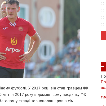
По
По
во
йному футболі. У 2017 році він став гравцем ФК
0 квітня 2017 року в домашньому поєдинку ФК
ти
Загалом у складі тернополян провів сім