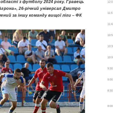
 області з футболу 2024 року. Гравець
12:0
Агрона», 26-річний універсал Дмитро
11:5
ений за іншу команду вищої ліги – ФК
11:4
10:5
10:3
10:0
9:30
9:00
8:30
8:00