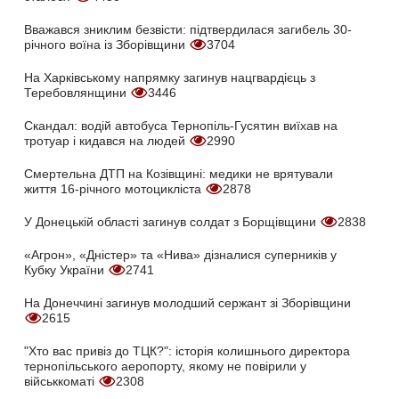
Вважався зниклим безвісти: підтвердилася загибель 30-
річного воїна із Зборівщини
3704
На Харківському напрямку загинув нацгвардієць з
Теребовлянщини
3446
Скандал: водій автобуса Тернопіль-Гусятин виїхав на
тротуар і кидався на людей
2990
Смертельна ДТП на Козівщині: медики не врятували
життя 16-річного мотоцикліста
2878
У Донецькій області загинув солдат з Борщівщини
2838
«Агрон», «Дністер» та «Нива» дізналися суперників у
Кубку України
2741
На Донеччині загинув молодший сержант зі Зборівщини
2615
"Хто вас привіз до ТЦК?": історія колишнього директора
тернопільського аеропорту, якому не повірили у
військкоматі
2308