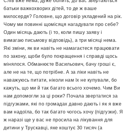
Слів вже нема, дуже болить, до вас звертаються
батьки важкохворих дітей, то де ж ваше
милосердя? Головне, що договір укладений на рік.
Чому ми повинні щомісяця нагадувати про себе?
Один місяць дають (і то, коли пишу заяву і
вимагаю письмову відповідь), а три місяці нема.
Які зміни, як ви навіть не намагаєтеся працювати
по закону, щоби було покращення і справді щось
мінялося. Обманюєте Васильович, бачу гроші є,
але не на те, що потрібне. А за ліки навіть не
наважуюсь питати, ніколи нам їх не купували, бо
кажуть, що ми й так багато всього хочемо. Чим Ви
нам допомогли за ці роки? Почала звертатися за
підгузками, які по громадах давно дають і як я вже
вам надоїла, бо так багато чогось хочу (підгузки). Я
ж наразі ще у вас не просила на лікування для
дитини у Трускавці, яке коштує 30 тисяч (а