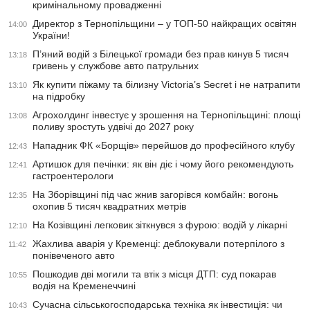
кримінальному провадженні
Директор з Тернопільщини – у ТОП-50 найкращих освітян
14:00
України!
П’яний водій з Білецької громади без прав кинув 5 тисяч
13:18
гривень у службове авто патрульних
Як купити піжаму та білизну Victoria’s Secret і не натрапити
13:10
на підробку
Агрохолдинг інвестує у зрошення на Тернопільщині: площі
13:08
поливу зростуть удвічі до 2027 року
Нападник ФК «Борщів» перейшов до професійного клубу
12:43
Артишок для печінки: як він діє і чому його рекомендують
12:41
гастроентерологи
На Зборівщині під час жнив загорівся комбайн: вогонь
12:35
охопив 5 тисяч квадратних метрів
На Козівщині легковик зіткнувся з фурою: водій у лікарні
12:10
Жахлива аварія у Кременці: деблокували потерпілого з
11:42
понівеченого авто
Пошкодив дві могили та втік з місця ДТП: суд покарав
10:55
водія на Кременеччині
Сучасна сільськогосподарська техніка як інвестиція: чи
10:43