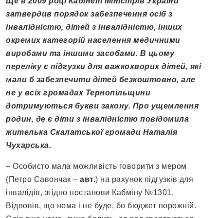
Ще в 2009 році Кабінет Міністрів України
затвердив порядок забезпечення осіб з
інвалідністю, дітей з інвалідністю, інших
окремих категорій населення медичними
виробами та іншими засобами. В цьому
переліку є підгузки для важкохворих дітей, які
мали б забезпечити дітей безкоштовно, але
не у всіх громадах Тернопільщини
дотримуються букви закону. Про ущемлення
родин, де є діти з інвалідністю повідомила
жителька Скалатської громади Наталія
Чухарська.
– Особисто мала можливість говорити з мером
(Петро Савончак –
авт.
) на рахунок підгузків для
інвалідів, згідно постанови Кабміну №1301.
Відповів, що нема і не буде, бо бюджет порожній.