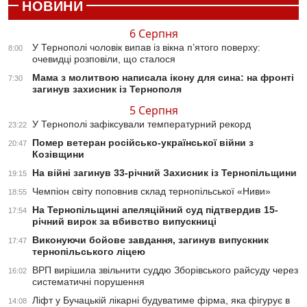
НОВИНИ
6 Серпня
У Тернополі чоловік випав із вікна п’ятого поверху:
8:00
очевидці розповіли, що сталося
Мама з молитвою написала ікону для сина: на фронті
7:30
загинув захисник із Тернополя
5 Серпня
У Тернополі зафіксували температурний рекорд
23:22
Помер ветеран російсько-української війни з
20:47
Козівщини
На війні загинув 33-річний Захисник із Тернопільщини
19:15
Чемпіон світу поповнив склад тернопільської «Ниви»
18:55
На Тернопільщині апеляційний суд підтвердив 15-
17:54
річний вирок за вбивство випускниці
Виконуючи бойове завдання, загинув випускник
17:47
тернопільського ліцею
ВРП вирішила звільнити суддю Зборівського райсуду через
16:02
систематичні порушення
Ліфт у Бучацькій лікарні будуватиме фірма, яка фігурує в
14:08