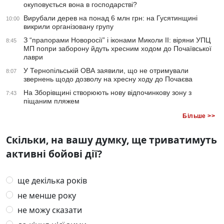
окуповується вона в господарстві?
Вирубали дерев на понад 6 млн грн: на Гусятинщині
10:00
викрили організовану групу
З “прапорами Новоросії” і іконами Миколи ІІ: віряни УПЦ
8:45
МП попри заборону йдуть хресним ходом до Почаївської
лаври
У Тернопільській ОВА заявили, що не отримували
8:07
звернень щодо дозволу на хресну ходу до Почаєва
На Зборівщині створюють нову відпочинкову зону з
7:43
піщаним пляжем
Більше >>
Скільки, на вашу думку, ще триватимуть
активні бойові дії?
ще декілька років
не менше року
не можу сказати