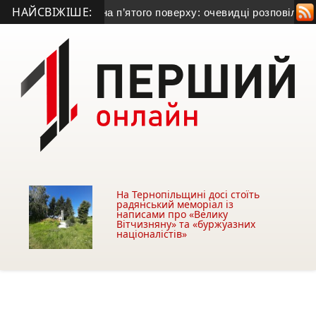
НАЙСВІЖІШЕ:
к випав із вікна п’ятого поверху: очевидці розповіли, що ста
На Тернопільщині досі стоїть
радянський меморіал із
написами про «Велику
Вітчизняну» та «буржуазних
націоналістів»