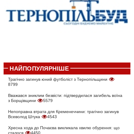
НАЙПОПУЛЯРНІШЕ
Трагічно загинув юний футболіст з Тернопільщини
8799
Вважався зниклим безвісти: підтвердилася загибель воїна
з Борщівщини
5579
Непоправна втрата для Кременеччини: трагічно загинув
Всеволод Штука
4543
Хресна хода до Почаєва викликала хвилю обурення: що
сталося
4450