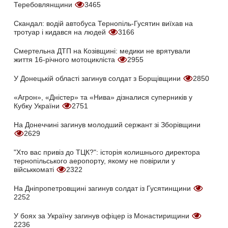
Теребовлянщини
3465
Скандал: водій автобуса Тернопіль-Гусятин виїхав на
тротуар і кидався на людей
3166
Смертельна ДТП на Козівщині: медики не врятували
життя 16-річного мотоцикліста
2955
У Донецькій області загинув солдат з Борщівщини
2850
«Агрон», «Дністер» та «Нива» дізналися суперників у
Кубку України
2751
На Донеччині загинув молодший сержант зі Зборівщини
2629
"Хто вас привіз до ТЦК?": історія колишнього директора
тернопільського аеропорту, якому не повірили у
військкоматі
2322
На Дніпропетровщині загинув солдат із Гусятинщини
2252
У боях за Україну загинув офіцер із Монастирищини
2236