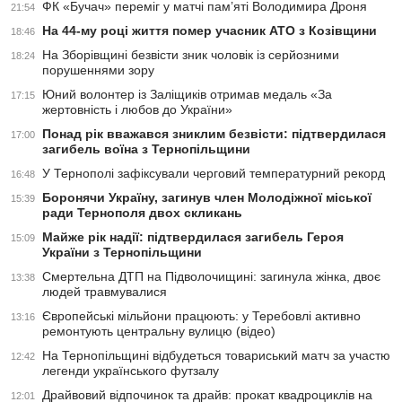
ФК «Бучач» переміг у матчі пам’яті Володимира Дроня
21:54
На 44-му році життя помер учасник АТО з Козівщини
18:46
На Зборівщині безвісти зник чоловік із серйозними
18:24
порушеннями зору
Юний волонтер із Заліщиків отримав медаль «За
17:15
жертовність і любов до України»
Понад рік вважався зниклим безвісти: підтвердилася
17:00
загибель воїна з Тернопільщини
У Тернополі зафіксували черговий температурний рекорд
16:48
Боронячи Україну, загинув член Молодіжної міської
15:39
ради Тернополя двох скликань
Майже рік надії: підтвердилася загибель Героя
15:09
України з Тернопільщини
Смертельна ДТП на Підволочищині: загинула жінка, двоє
13:38
людей травмувалися
Європейські мільйони працюють: у Теребовлі активно
13:16
ремонтують центральну вулицю (відео)
На Тернопільщині відбудеться товариський матч за участю
12:42
легенди українського футзалу
Драйвовий відпочинок та драйв: прокат квадроциклів на
12:01