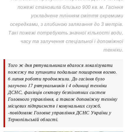
пожежі становила близько 900 кв. м. Гасіння
ускладнене тлінням сміття окремими
осередками, з глибиною залягання до 3 метрів.
Такі пожежі потребують значної кількості води,
часу та залучення спеціальної і допоміжної
техніки.
Того ж дня рятувальникам вдалося локалізувати
пожежу та зупинити подальше поширення вогню.
6 липня роботи продовжили. До гасіння було
залучено 17 рятувальників і 4 одиниці техніки
ДСНС, фахівців сектору безпілотних систем
Головного управління, а також допоміжну техніку
місцевих підприємств і комунальних служб,
-повідомляє Головне управління ДСНС України у
Тернопільській області.