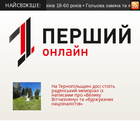
НАЙСВІЖІШЕ:
ні чоловіків 18-60 років
• Гольова заміна та яскрава гра: пр
На Тернопільщині досі стоїть
радянський меморіал із
написами про «Велику
Вітчизняну» та «буржуазних
націоналістів»