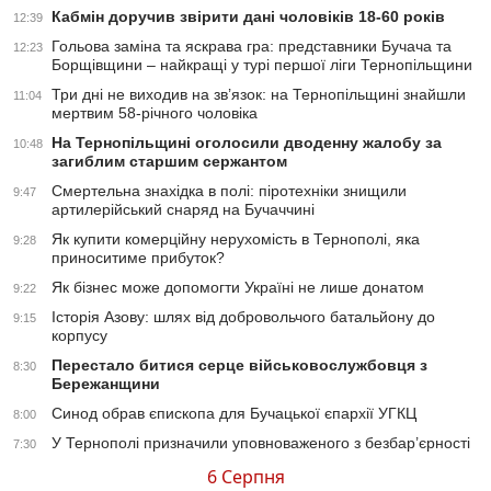
Кабмін доручив звірити дані чоловіків 18-60 років
12:39
Гольова заміна та яскрава гра: представники Бучача та
12:23
Борщівщини – найкращі у турі першої ліги Тернопільщини
Три дні не виходив на зв’язок: на Тернопільщині знайшли
11:04
мертвим 58-річного чоловіка
На Тернопільщині оголосили дводенну жалобу за
10:48
загиблим старшим сержантом
Смертельна знахідка в полі: піротехніки знищили
9:47
артилерійський снаряд на Бучаччині
Як купити комерційну нерухомість в Тернополі, яка
9:28
приноситиме прибуток?
Як бізнес може допомогти Україні не лише донатом
9:22
Історія Азову: шлях від добровольчого батальйону до
9:15
корпусу
Перестало битися серце військовослужбовця з
8:30
Бережанщини
Синод обрав єпископа для Бучацької єпархії УГКЦ
8:00
У Тернополі призначили уповноваженого з безбар’єрності
7:30
6 Серпня