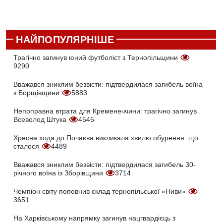
НАЙПОПУЛЯРНІШЕ
Трагічно загинув юний футболіст з Тернопільщини
9290
Вважався зниклим безвісти: підтвердилася загибель воїна
з Борщівщини
5883
Непоправна втрата для Кременеччини: трагічно загинув
Всеволод Штука
4545
Хресна хода до Почаєва викликала хвилю обурення: що
сталося
4489
Вважався зниклим безвісти: підтвердилася загибель 30-
річного воїна із Зборівщини
3714
Чемпіон світу поповнив склад тернопільської «Ниви»
3651
На Харківському напрямку загинув нацгвардієць з