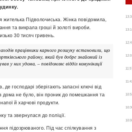
удинку.
13:3
ся жителька Підволочиська. Жінка повідомила,
ння та викрала гроші й золоті вироби.
13:1
изько 30 тисяч гривень.
12:4
заходів працівники карного розшуку встановили, що
тківського району, який був добре знайомий із
12:0
в у них удома, – повідомляє відділ комунікації
11:5
11:4
, де господарі зберігають запасні ключі від
в дома не було, він проник до помешкання та
10:5
 напої й харчові продукти.
10:3
у та звернулася до поліції.
10:0
ня підозрюваного. Під час спілкування з