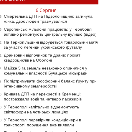
6 Серпня
Смертельна ДТП на Підволочищині: загинула
8
жінка, двоє людей травмувалися
Європейські мільйони працюють: у Теребовлі
6
активно ремонтують центральну вулицю (відео)
На Тернопільщині відбудеться товариський матч
2
за участю легенди українського футзалу
Драйвовий відпочинок та драйв: прокат
1
квадроциклів на Оболоні
Майже 5 га земель незаконно опинилися у
7
комунальній власності Бучацької міськради
Як підтримувати фосфорний баланс ґрунту при
2
інтенсивному землеробстві
Кривава ДТП на перехресті в Кременці:
5
постраждали водії та четверо пасажирів
У Тернополі капітально відремонтують
0
світлофори на чотирьох локаціях
У Тернополі перевірили кондиціонери в
0
транспорті: порушення вже виявили