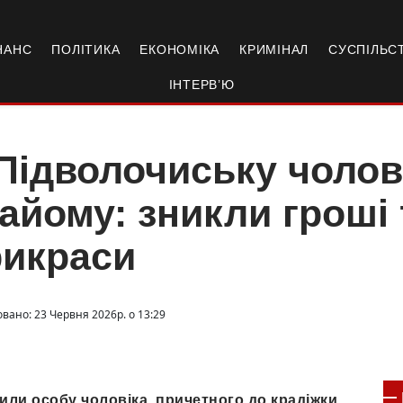
НАНС
ПОЛІТИКА
ЕКОНОМІКА
КРИМІНАЛ
СУСПІЛЬС
ІНТЕРВ’Ю
Підволочиську чолов
айому: зникли гроші 
рикраси
овано: 23 Червня 2026р. о 13:29
ли особу чоловіка, причетного до крадіжки