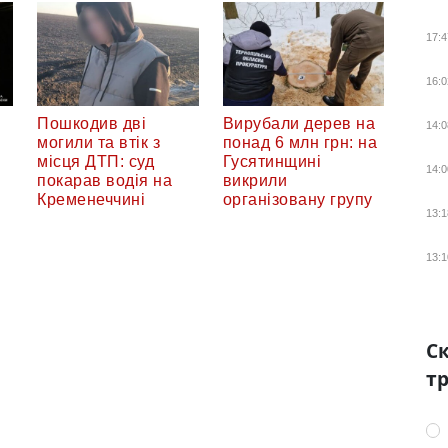
17:4
16:0
Пошкодив дві
Вирубали дерев на
14:0
могили та втік з
понад 6 млн грн: на
місця ДТП: суд
Гусятинщині
14:0
покарав водія на
викрили
Кременеччині
організовану групу
13:1
13:1
Ск
тр