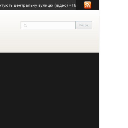
 центральну вулицю (відео)
• На Тернопільщині відбудеться то