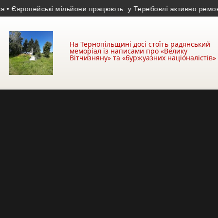
вропейські мільйони працюють: у Теребовлі активно ремонтують
На Тернопільщині досі стоїть радянський
меморіал із написами про «Велику
Вітчизняну» та «буржуазних націоналістів»