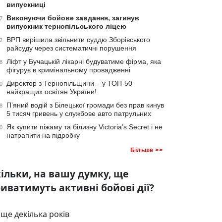
випускниці
Виконуючи бойове завдання, загинув
7
випускник тернопільського ліцею
ВРП вирішила звільнити суддю Зборівського
2
райсуду через систематичні порушення
Ліфт у Бучацькій лікарні будуватиме фірма, яка
8
фігурує в кримінальному провадженні
Директор з Тернопільщини – у ТОП-50
0
найкращих освітян України!
П’яний водій з Білецької громади без прав кинув
8
5 тисяч гривень у службове авто патрульних
Як купити піжаму та білизну Victoria’s Secret і не
0
натрапити на підробку
Більше >>
ільки, на вашу думку, ще
иватимуть активні бойові дії?
ще декілька років