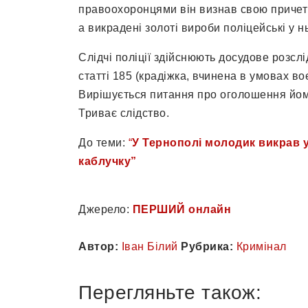
правоохоронцями він визнав свою причетні
а викрадені золоті вироби поліцейські у 
Слідчі поліції здійснюють досудове розсл
статті 185 (крадіжка, вчинена в умовах во
Вирішується питання про оголошення йому
Триває слідство.
До теми:
“
У Тернополі молодик викрав у 
каблучку”
Джерело:
ПЕРШИЙ онлайн
Автор:
Іван Білий
Рубрика:
Кримінал
Перегляньте також: