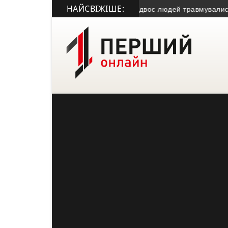
НАЙСВІЖІШЕ:
 Підволочищині: загинула жінка, двоє людей травмувалися
• Є