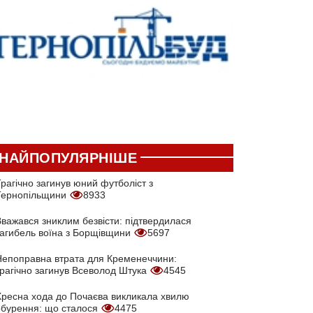
НАЙПОПУЛЯРНІШЕ
рагічно загинув юний футболіст з
Тернопільщини
8933
Вважався зниклим безвісти: підтвердилася
загибель воїна з Борщівщини
5697
Непоправна втрата для Кременеччини:
трагічно загинув Всеволод Штука
4545
Хресна хода до Почаєва викликала хвилю
обурення: що сталося
4475