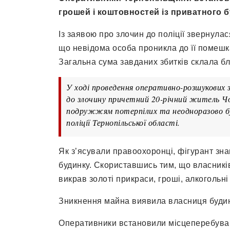
грошей і коштовностей із приватного б
Із заявою про злочин до поліції звернула
що невідома особа проникла до її помешка
Загальна сума завданих збитків склала бл
У ході проведення оперативно-розшукових 
до злочину причетний 20-річний житель Чор
подружжям потерпілих та неодноразово бува
поліції Тернопільської області.
Як з’ясували правоохоронці, фігурант знав
будинку. Скориставшись тим, що власникі
викрав золоті прикраси, гроші, алкогольні
Зникнення майна виявила власниця будинк
Оперативники встановили місцеперебуван