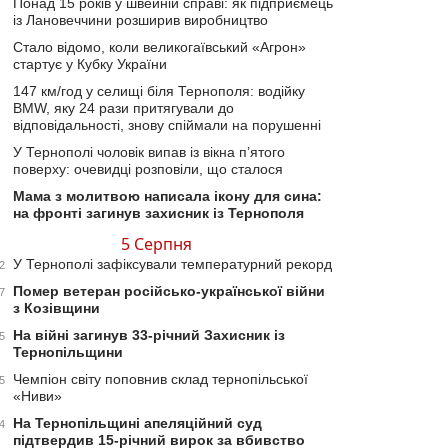
Понад 15 років у швейній справі: як підприємець
із Лановеччини розширив виробництво
Стало відомо, коли великогаївський «Агрон»
стартує у Кубку України
147 км/год у селищі біля Тернополя: водійку
BMW, яку 24 рази притягували до
відповідальності, знову спіймали на порушенні
У Тернополі чоловік випав із вікна п’ятого
поверху: очевидці розповіли, що сталося
Мама з молитвою написала ікону для сина:
на фронті загинув захисник із Тернополя
5 Серпня
У Тернополі зафіксували температурний рекорд
2
Помер ветеран російсько-української війни
7
з Козівщини
На війні загинув 33-річний Захисник із
5
Тернопільщини
Чемпіон світу поповнив склад тернопільської
5
«Ниви»
На Тернопільщині апеляційний суд
4
підтвердив 15-річний вирок за вбивство