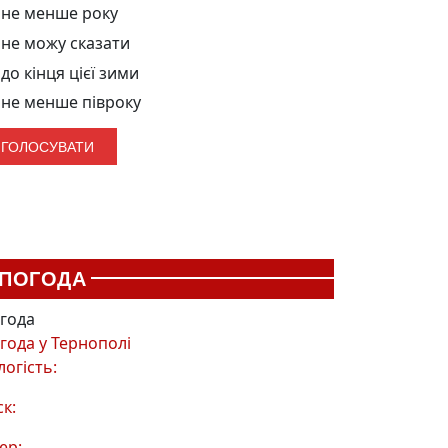
не менше року
не можу сказати
до кінця цієї зими
не менше півроку
ПОГОДА
года
года у
Тернополі
логість:
ск:
ер: