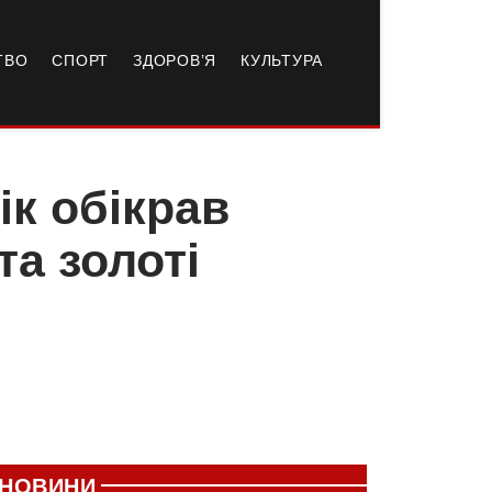
ТВО
СПОРТ
ЗДОРОВ’Я
КУЛЬТУРА
ік обікрав
та золоті
НОВИНИ