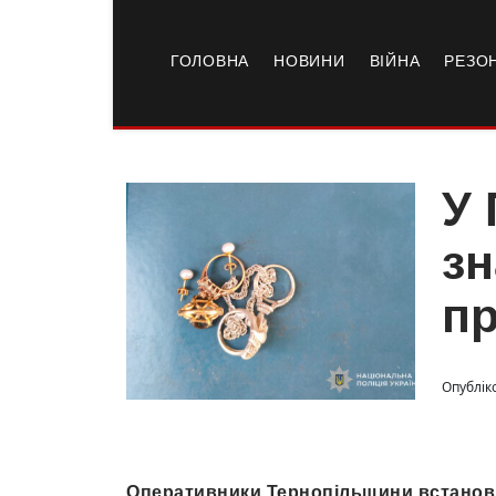
ГОЛОВНА
НОВИНИ
ВІЙНА
РЕЗО
У 
зн
п
Опублік
Оперативники Тернопільщини встанови