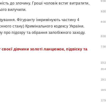
9:30
сть до злочину. Гроші чоловік встиг витратити,
нього вилучили.
9:00
ідування. Фігуранту інкримінують частину 4
8:30
єнного стану) Кримінального кодексу України.
 про підозру та обрання запобіжного заходу.
8:00
7:30
своєї дівчини золоті ланцюжок, підвіску та
23:2
20:4
19:1
18:5
17:5