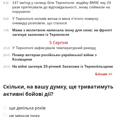
147 км/год у селищі біля Тернополя: водійку BMW, яку 24
8:30
рази притягували до відповідальності, знову спіймали на
порушенні
У Тернополі чоловік випав із вікна п’ятого поверху:
8:00
очевидці розповіли, що сталося
Мама з молитвою написала ікону для сина: на фронті
7:30
загинув захисник із Тернополя
5 Серпня
У Тернополі зафіксували температурний рекорд
23:22
Помер ветеран російсько-української війни з
20:47
Козівщини
На війні загинув 33-річний Захисник із Тернопільщини
19:15
Більше >>
Скільки, на вашу думку, ще триватимуть
активні бойові дії?
ще декілька років
не менше року