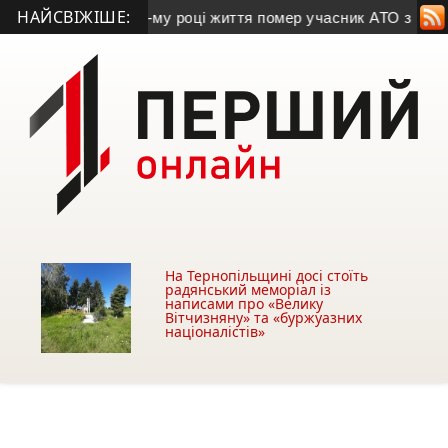
НАЙСВІЖІШЕ:
 Дроня
• На 44-му році життя помер учасник АТО з Козівщини
На Тернопільщині досі стоїть
радянський меморіал із
написами про «Велику
Вітчизняну» та «буржуазних
націоналістів»