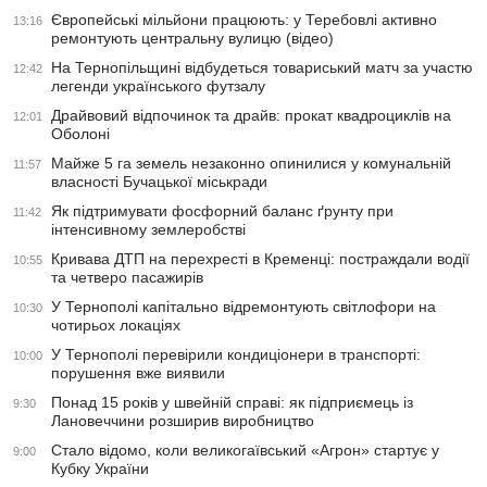
Європейські мільйони працюють: у Теребовлі активно
13:16
ремонтують центральну вулицю (відео)
На Тернопільщині відбудеться товариський матч за участю
12:42
легенди українського футзалу
Драйвовий відпочинок та драйв: прокат квадроциклів на
12:01
Оболоні
Майже 5 га земель незаконно опинилися у комунальній
11:57
власності Бучацької міськради
Як підтримувати фосфорний баланс ґрунту при
11:42
інтенсивному землеробстві
Кривава ДТП на перехресті в Кременці: постраждали водії
10:55
та четверо пасажирів
У Тернополі капітально відремонтують світлофори на
10:30
чотирьох локаціях
У Тернополі перевірили кондиціонери в транспорті:
10:00
порушення вже виявили
Понад 15 років у швейній справі: як підприємець із
9:30
Лановеччини розширив виробництво
Стало відомо, коли великогаївський «Агрон» стартує у
9:00
Кубку України