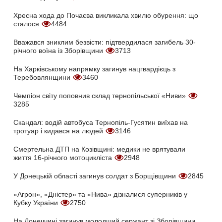
Хресна хода до Почаєва викликала хвилю обурення: що
сталося
4484
Вважався зниклим безвісти: підтвердилася загибель 30-
річного воїна із Зборівщини
3713
На Харківському напрямку загинув нацгвардієць з
Теребовлянщини
3460
Чемпіон світу поповнив склад тернопільської «Ниви»
3285
Скандал: водій автобуса Тернопіль-Гусятин виїхав на
тротуар і кидався на людей
3146
Смертельна ДТП на Козівщині: медики не врятували
життя 16-річного мотоцикліста
2948
У Донецькій області загинув солдат з Борщівщини
2845
«Агрон», «Дністер» та «Нива» дізналися суперників у
Кубку України
2750
На Донеччині загинув молодший сержант зі Зборівщини