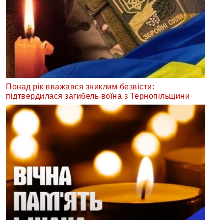
Понад рік вважався зниклим безвісти:
підтвердилася загибель воїна з Тернопільщини