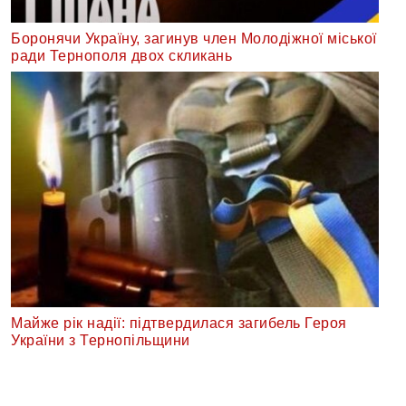
Боронячи Україну, загинув член Молодіжної міської
ради Тернополя двох скликань
Майже рік надії: підтвердилася загибель Героя
України з Тернопільщини