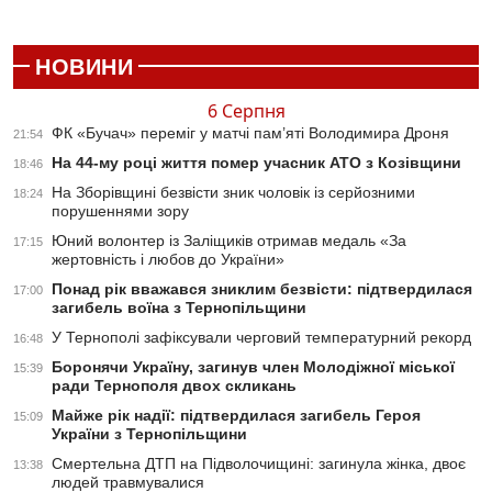
НОВИНИ
6 Серпня
ФК «Бучач» переміг у матчі пам’яті Володимира Дроня
21:54
На 44-му році життя помер учасник АТО з Козівщини
18:46
На Зборівщині безвісти зник чоловік із серйозними
18:24
порушеннями зору
Юний волонтер із Заліщиків отримав медаль «За
17:15
жертовність і любов до України»
Понад рік вважався зниклим безвісти: підтвердилася
17:00
загибель воїна з Тернопільщини
У Тернополі зафіксували черговий температурний рекорд
16:48
Боронячи Україну, загинув член Молодіжної міської
15:39
ради Тернополя двох скликань
Майже рік надії: підтвердилася загибель Героя
15:09
України з Тернопільщини
Смертельна ДТП на Підволочищині: загинула жінка, двоє
13:38
людей травмувалися