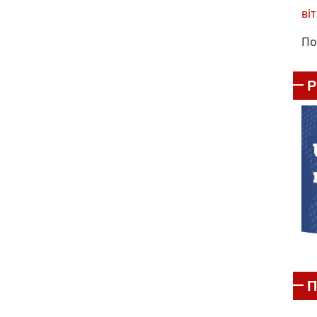
віт
По
П