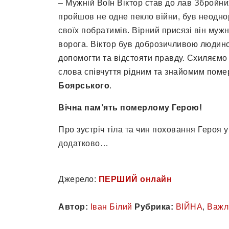
– Мужній Воїн Віктор став до лав Збройних
пройшов не одне пекло війни, був неодно
своїх побратимів. Вірний присязі він муж
ворога. Віктор був доброзичливою людин
допомогти та відстояти правду. Схиляємо
слова співчуття рідним та знайомим поме
Боярського
.
Вічна пам’ять померлому Герою!
Про зустріч тіла та чин поховання Героя 
додатково…
Джерело:
ПЕРШИЙ онлайн
Автор:
Іван Білий
Рубрика:
ВІЙНА
,
Важл