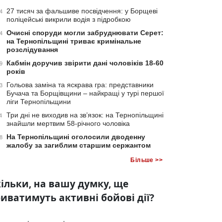
27 тисяч за фальшиве посвідчення: у Борщеві
4
поліцейські викрили водія з підробкою
Очисні споруди могли забруднювати Серет:
4
на Тернопільщині триває кримінальне
розслідування
Кабмін доручив звірити дані чоловіків 18-60
9
років
Гольова заміна та яскрава гра: представники
3
Бучача та Борщівщини – найкращі у турі першої
ліги Тернопільщини
Три дні не виходив на зв’язок: на Тернопільщині
4
знайшли мертвим 58-річного чоловіка
На Тернопільщині оголосили дводенну
8
жалобу за загиблим старшим сержантом
Більше >>
ільки, на вашу думку, ще
иватимуть активні бойові дії?