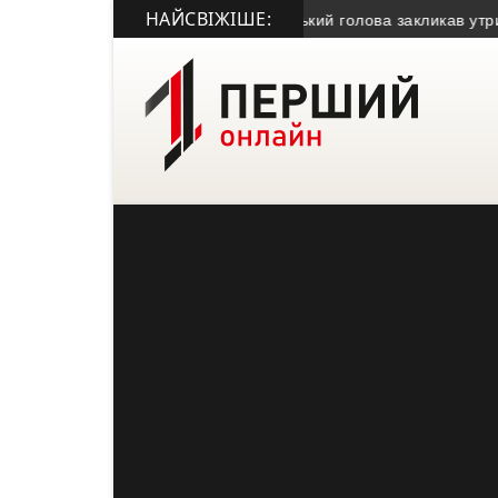
НАЙСВІЖІШЕ:
 засудили за крадіжку газу
• Міський голова закликав утриматися 