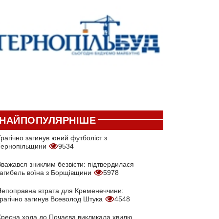
НАЙПОПУЛЯРНІШЕ
рагічно загинув юний футболіст з
Тернопільщини
9534
Вважався зниклим безвісти: підтвердилася
загибель воїна з Борщівщини
5978
Непоправна втрата для Кременеччини:
трагічно загинув Всеволод Штука
4548
Хресна хода до Почаєва викликала хвилю