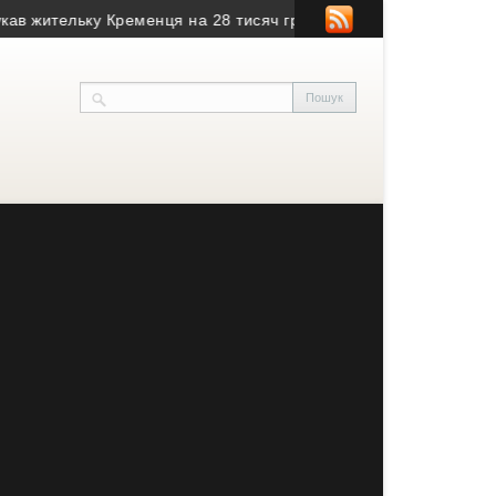
тельку Кременця на 28 тисяч гривень
• Воїн з Тернопільщини з