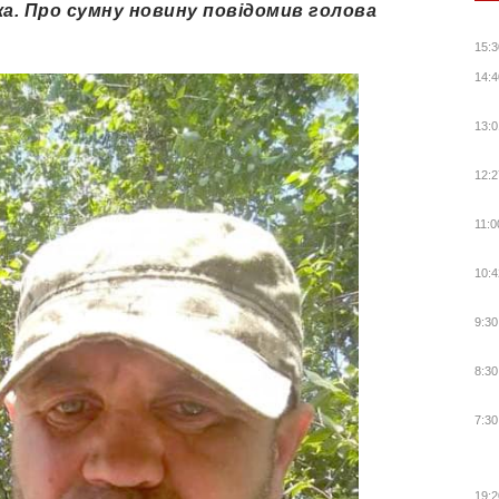
ка. Про сумну новину повідомив голова
15:3
14:4
13:0
12:2
11:0
10:4
9:30
8:30
7:30
19:2