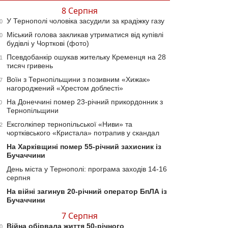
8 Серпня
У Тернополі чоловіка засудили за крадіжку газу
0
Міський голова закликав утриматися від купівлі
0
будівлі у Чорткові (фото)
Псевдобанкір ошукав жительку Кременця на 28
1
тисяч гривень
Воїн з Тернопільщини з позивним «Хижак»
7
нагороджений «Хрестом доблесті»
На Донеччині помер 23-річний прикордонник з
0
Тернопільщини
Ексголкіпер тернопільської «Ниви» та
2
чортківського «Кристала» потрапив у скандал
На Харківщині помер 55-річний захисник із
Бучаччини
День міста у Тернополі: програма заходів 14-16
серпня
На війні загинув 20-річний оператор БпЛА із
Бучаччини
7 Серпня
Війна обірвала життя 50-річного
0