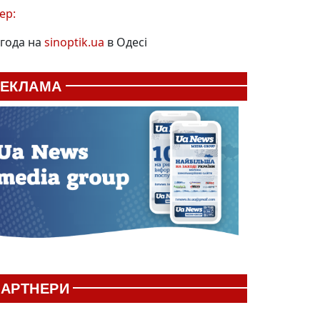
ер:
года на
sinoptik.ua
в Одесі
РЕКЛАМА
АРТНЕРИ