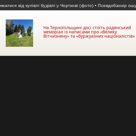
від купівлі будівлі у Чорткові (фото)
• Псевдобанкір ошукав жи
На Тернопільщині досі стоїть радянський
меморіал із написами про «Велику
Вітчизняну» та «буржуазних націоналістів»