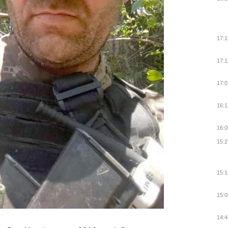
17:1
17:1
17:0
16:1
16:0
15:2
15:1
15:0
14:4