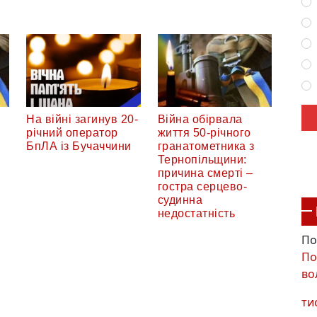
На війні загинув 20-
Війна обірвала
річний оператор
життя 50-річного
БпЛА із Бучаччини
гранатометника з
Тернопільщини:
причина смерті –
гостра серцево-
судинна
недостатність
По
По
во
ти