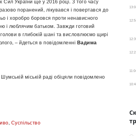
 Сил України ще у 2016 році. З того часу
13:0
разово поранений, лікувався і повертався до
ньо і хоробро боровся проти ненависного
12:5
ою і люблячим батьком. Завжди готовий
 голови в глибокій шані та висловлюємо щирі
12:3
рлого, – йдеться в повідомленні
Вадима
12:2
11:0
у Шумській міській раді обіцяли повідомлено
10:4
Ск
тр
иво
,
Суспільство