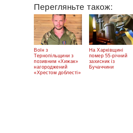
Перегляньте також:
Воїн з
На Харківщині
Тернопільщини з
помер 55-річний
позивним «Хижак»
захисник із
нагороджений
Бучаччини
«Хрестом доблесті»