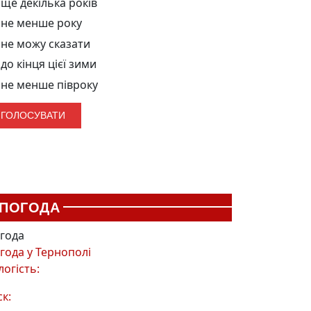
ще декілька років
не менше року
не можу сказати
до кінця цієї зими
не менше півроку
ПОГОДА
года
года у
Тернополі
логість:
ск: