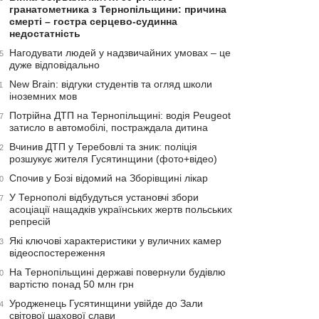
гранатометника з Тернопільщини: причина
смерті – гостра серцево-судинна
недостатність
Нагодувати людей у надзвичайних умовах – це
5
дуже відповідально
New Brain: відгуки студентів та огляд школи
1
іноземних мов
Потрійна ДТП на Тернопільщині: водія Peugeot
7
затисло в автомобілі, постраждала дитина
Вчинив ДТП у Теребовлі та зник: поліція
2
розшукує жителя Гусятинщини (фото+відео)
Спочив у Бозі відомий на Зборівщині лікар
0
У Тернополі відбудуться установчі збори
7
асоціації нащадків українських жертв польських
репресій
Які ключові характеристики у вуличних камер
3
відеоспостереження
На Тернопільщині державі повернули будівлю
0
вартістю понад 50 млн грн
Уродженець Гусятинщини увійде до Зали
4
світової шахової слави