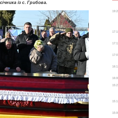
ічника із с. Грибова.
19:2
17:1
17:1
17:0
16:1
16:0
15:2
15:1
15:0