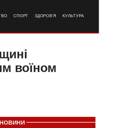
ТВО
СПОРТ
ЗДОРОВ’Я
КУЛЬТУРА
ьщині
им воїном
НОВИНИ