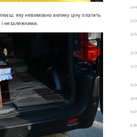
14:4
млюєш, яку невимовно велику ціну платить
13:0
 і незалежними.
12:5
12:3
12:2
11:0
10:4
9:47
9:28