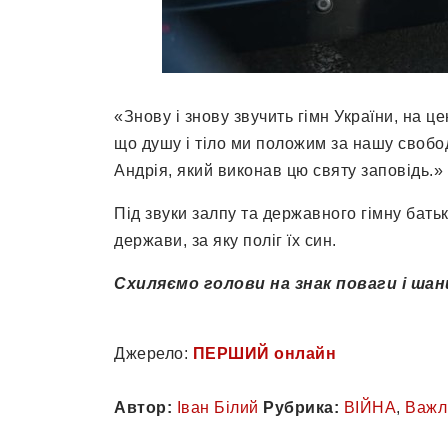
«Знову і знову звучить гімн України, на ц
що душу і тіло ми положим за нашу свобод
Андрія, який виконав цю святу заповідь.» 
Під звуки залпу та державного гімну бать
держави, за яку поліг їх син.
Схиляємо голови на знак поваги і шани
Джерело:
ПЕРШИЙ онлайн
Автор:
Іван Білий
Рубрика:
ВІЙНА
,
Важл