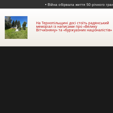
• Війна обірвала життя 50-річного гранатоме
На Тернопільщині досі стоїть радянський
меморіал із написами про «Велику
Вітчизняну» та «буржуазних націоналістів»