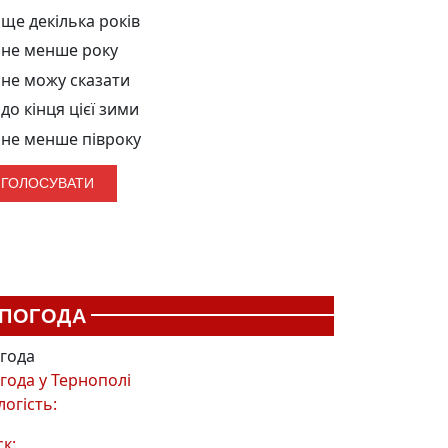
ще декілька років
не менше року
не можу сказати
до кінця цієї зими
не менше півроку
ПОГОДА
года
года у
Тернополі
логість:
ск: