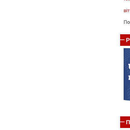
віт
По
П