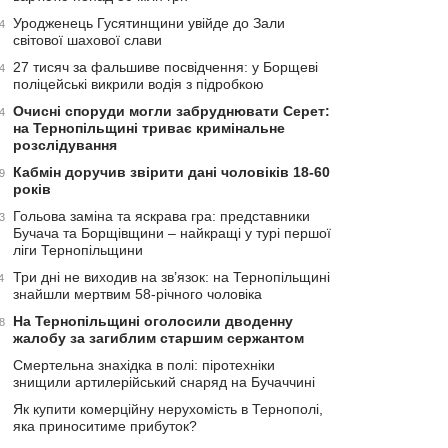
Уродженець Гусятинщини увійде до Зали
4
світової шахової слави
27 тисяч за фальшиве посвідчення: у Борщеві
4
поліцейські викрили водія з підробкою
Очисні споруди могли забруднювати Серет:
4
на Тернопільщині триває кримінальне
розслідування
Кабмін доручив звірити дані чоловіків 18-60
9
років
Гольова заміна та яскрава гра: представники
3
Бучача та Борщівщини – найкращі у турі першої
ліги Тернопільщини
Три дні не виходив на зв’язок: на Тернопільщині
4
знайшли мертвим 58-річного чоловіка
На Тернопільщині оголосили дводенну
8
жалобу за загиблим старшим сержантом
Смертельна знахідка в полі: піротехніки
знищили артилерійський снаряд на Бучаччині
Як купити комерційну нерухомість в Тернополі,
яка приноситиме прибуток?