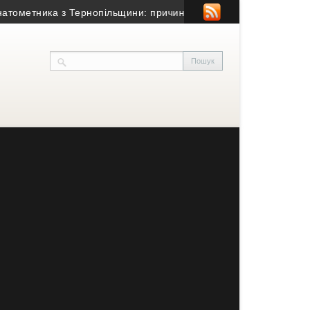
тника з Тернопільщини: причина смерті – гостра серцево-судин