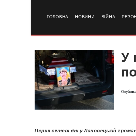
ГОЛОВНА
НОВИНИ
ВІЙНА
РЕЗО
У 
по
Опубліко
Перші січневі дні у Лановецькій гром