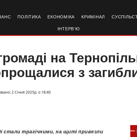
НАНС
ПОЛІТИКА
ЕКОНОМІКА
КРИМІНАЛ
СУСПІЛЬС
ІНТЕРВ’Ю
громаді на Тернопіл
прощалися з загибл
вано: 2 Січня 2025р. о 18:40
аді стали трагічними, на щиті привезли