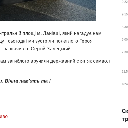
9:22
9:15
8:30
ентральній площі м. Ланівці, який нагадує нам,
8:00
у і сьогодні ми зустріли полеглого Героя
– зазначив о. Сергій Залецький.
7:30
кам загиблого вручили державний стяг як символ
21:5
. Вічна пам’ять та !
18:4
Ск
иво
тр