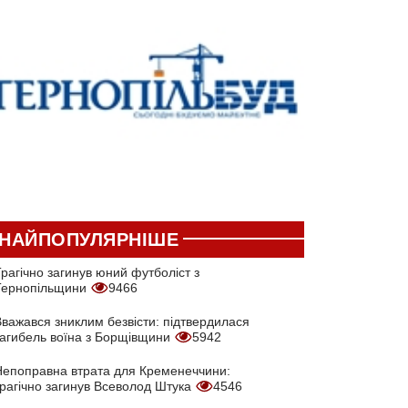
НАЙПОПУЛЯРНІШЕ
рагічно загинув юний футболіст з
Тернопільщини
9466
Вважався зниклим безвісти: підтвердилася
загибель воїна з Борщівщини
5942
Непоправна втрата для Кременеччини:
трагічно загинув Всеволод Штука
4546