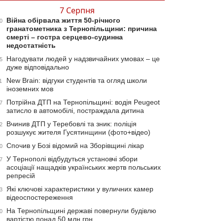
7 Серпня
Війна обірвала життя 50-річного
0
гранатометника з Тернопільщини: причина
смерті – гостра серцево-судинна
недостатність
Нагодувати людей у надзвичайних умовах – це
5
дуже відповідально
New Brain: відгуки студентів та огляд школи
1
іноземних мов
Потрійна ДТП на Тернопільщині: водія Peugeot
7
затисло в автомобілі, постраждала дитина
Вчинив ДТП у Теребовлі та зник: поліція
2
розшукує жителя Гусятинщини (фото+відео)
Спочив у Бозі відомий на Зборівщині лікар
0
У Тернополі відбудуться установчі збори
7
асоціації нащадків українських жертв польських
репресій
Які ключові характеристики у вуличних камер
3
відеоспостереження
На Тернопільщині державі повернули будівлю
0
вартістю понад 50 млн грн