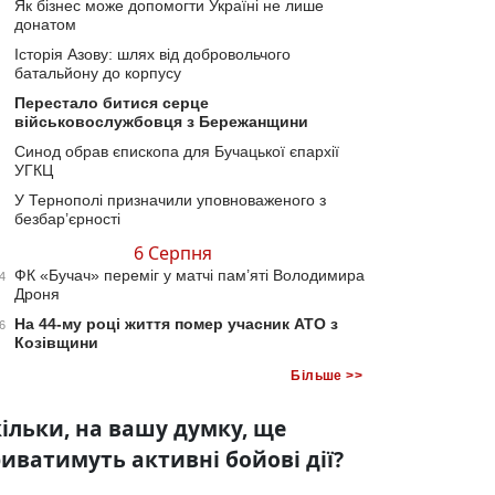
Як бізнес може допомогти Україні не лише
донатом
Історія Азову: шлях від добровольчого
батальйону до корпусу
Перестало битися серце
військовослужбовця з Бережанщини
Синод обрав єпископа для Бучацької єпархії
УГКЦ
У Тернополі призначили уповноваженого з
безбар’єрності
6 Серпня
ФК «Бучач» переміг у матчі пам’яті Володимира
4
Дроня
На 44-му році життя помер учасник АТО з
6
Козівщини
Більше >>
ільки, на вашу думку, ще
иватимуть активні бойові дії?