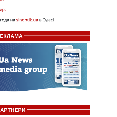
ер:
года на
sinoptik.ua
в Одесі
РЕКЛАМА
АРТНЕРИ