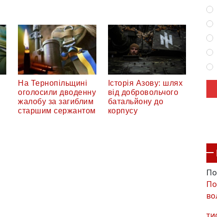
На Тернопільщині
Історія Азову: шлях
оголосили дводенну
від добровольчого
жалобу за загиблим
батальйону до
старшим сержантом
корпусу
По
По
во
ти