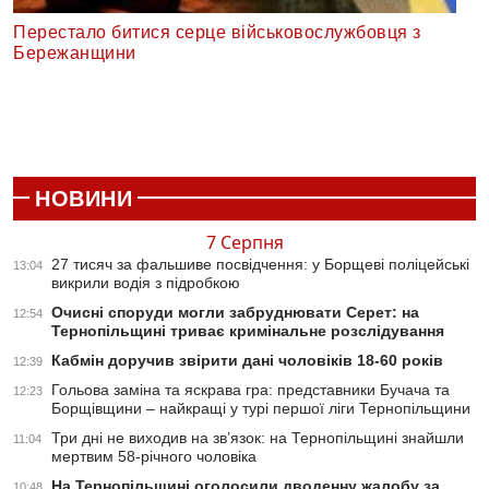
Перестало битися серце військовослужбовця з
Бережанщини
НОВИНИ
7 Серпня
27 тисяч за фальшиве посвідчення: у Борщеві поліцейські
13:04
викрили водія з підробкою
Очисні споруди могли забруднювати Серет: на
12:54
Тернопільщині триває кримінальне розслідування
Кабмін доручив звірити дані чоловіків 18-60 років
12:39
Гольова заміна та яскрава гра: представники Бучача та
12:23
Борщівщини – найкращі у турі першої ліги Тернопільщини
Три дні не виходив на зв’язок: на Тернопільщині знайшли
11:04
мертвим 58-річного чоловіка
На Тернопільщині оголосили дводенну жалобу за
10:48