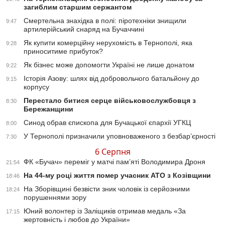
загиблим старшим сержантом
Смертельна знахідка в полі: піротехніки знищили
9:47
артилерійський снаряд на Бучаччині
Як купити комерційну нерухомість в Тернополі, яка
9:28
приноситиме прибуток?
Як бізнес може допомогти Україні не лише донатом
9:22
Історія Азову: шлях від добровольчого батальйону до
9:15
корпусу
Перестало битися серце військовослужбовця з
8:30
Бережанщини
Синод обрав єпископа для Бучацької єпархії УГКЦ
8:00
У Тернополі призначили уповноваженого з безбар’єрності
7:30
6 Серпня
ФК «Бучач» переміг у матчі пам’яті Володимира Дроня
21:54
На 44-му році життя помер учасник АТО з Козівщини
18:46
На Зборівщині безвісти зник чоловік із серйозними
18:24
порушеннями зору
Юний волонтер із Заліщиків отримав медаль «За
17:15
жертовність і любов до України»