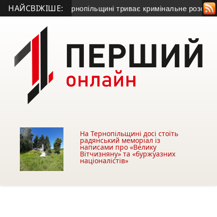
НАЙСВІЖІШЕ:
Серет: на Тернопільщині триває кримінальне розслідування
На Тернопільщині досі стоїть
радянський меморіал із
написами про «Велику
Вітчизняну» та «буржуазних
націоналістів»