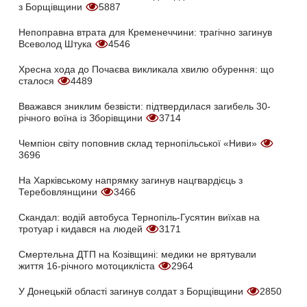
з Борщівщини
5887
Непоправна втрата для Кременеччини: трагічно загинув
Всеволод Штука
4546
Хресна хода до Почаєва викликала хвилю обурення: що
сталося
4489
Вважався зниклим безвісти: підтвердилася загибель 30-
річного воїна із Зборівщини
3714
Чемпіон світу поповнив склад тернопільської «Ниви»
3696
На Харківському напрямку загинув нацгвардієць з
Теребовлянщини
3466
Скандал: водій автобуса Тернопіль-Гусятин виїхав на
тротуар і кидався на людей
3171
Смертельна ДТП на Козівщині: медики не врятували
життя 16-річного мотоцикліста
2964
У Донецькій області загинув солдат з Борщівщини
2850