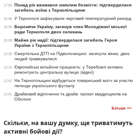
Понад рік вважався зниклим безвісти: підтвердилася
17:00
загибель воїна з Тернопільщини
У Тернополі зафіксували черговий температурний рекорд
16:48
Боронячи Україну, загинув член Молодіжної міської
15:39
ради Тернополя двох скликань
Майже рік надії: підтвердилася загибель Героя
15:09
України з Тернопільщини
Смертельна ДТП на Підволочищині: загинула жінка, двоє
13:38
людей травмувалися
Європейські мільйони працюють: у Теребовлі активно
13:16
ремонтують центральну вулицю (відео)
На Тернопільщині відбудеться товариський матч за участю
12:42
легенди українського футзалу
Драйвовий відпочинок та драйв: прокат квадроциклів на
12:01
Оболоні
Більше >>
Скільки, на вашу думку, ще триватимуть
активні бойові дії?