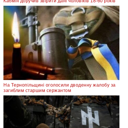
Кабмін доручив звірити дані чоловіків 18-60 років
На Тернопільщині оголосили дводенну жалобу за
загиблим старшим сержантом