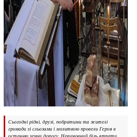
Сьогодні рідні, друзі, побратими та жителі
громади зі сльозами і молитвою провели Героя в
останню земну дорогу. Невимовний біль втрати