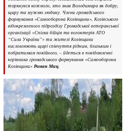
торкнувся кожного, хто знав Володимира як добру,
щиру та мужню людину. Члени громадського
формування «Самооборона Козівщини», Козівського
відокремленого підрозділу Громадської ветеранської
організації «Спілка бійців та волонтерів АТО
“Сила України”» та жителі Козівщини
висловлюють щирі співчуття рідним, близьким і
побратимам покійного, – йдеться в повідомленні
керівника громадського формування «Самооборона
Козівщини»
Роман Миц
.