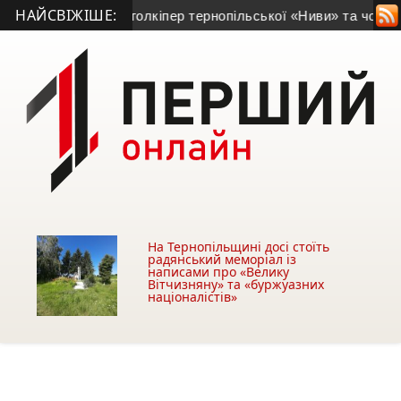
НАЙСВІЖІШЕ:
лкіпер тернопільської «Ниви» та чортківського «Кристала» по
На Тернопільщині досі стоїть
радянський меморіал із
написами про «Велику
Вітчизняну» та «буржуазних
націоналістів»