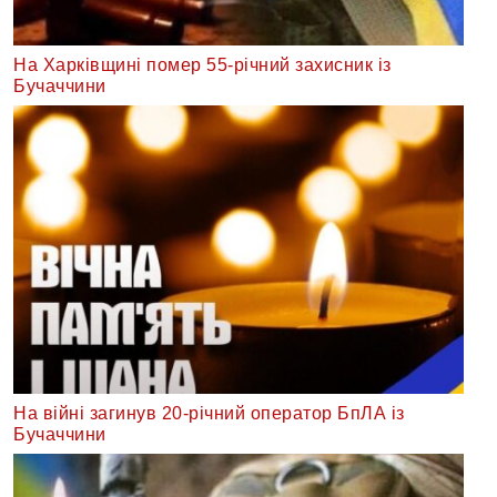
На Харківщині помер 55-річний захисник із
Бучаччини
На війні загинув 20-річний оператор БпЛА із
Бучаччини