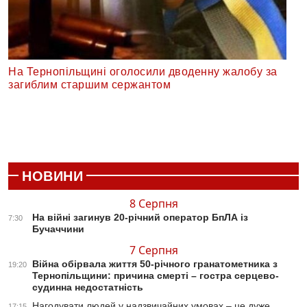
На Тернопільщині оголосили дводенну жалобу за
загиблим старшим сержантом
НОВИНИ
8 Серпня
На війні загинув 20-річний оператор БпЛА із
7:30
Бучаччини
7 Серпня
Війна обірвала життя 50-річного гранатометника з
19:20
Тернопільщини: причина смерті – гостра серцево-
судинна недостатність
Нагодувати людей у надзвичайних умовах – це дуже
17:15