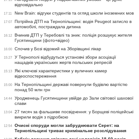
відповідально
New Brain: відгуки студентів та огляд школи іноземних мов
17:11
Потрійна ДТП на Тернопільщині: водія Peugeot затисло в
17:07
автомобілі, постраждала дитина
Вчинив ДТП у Теребовлі та зник: поліція розшукує жителя
16:12
Гусятинщини (фото+відео)
Спочив у Бозі відомий на Зборівщині лікар
16:00
У Тернополі відбудуться установчі збори асоціації
15:27
нащадків українських жертв польських репресій
Які ключові характеристики у вуличних камер
15:13
відеоспостереження
На Тернопільщині державі повернули будівлю вартістю
15:00
понад 50 млн грн
Уродженець Гусятинщини увійде до Зали світової шахової
14:44
слави
27 тисяч за фальшиве посвідчення: у Борщеві поліцейські
13:04
викрили водія з підробкою
Очисні споруди могли забруднювати Серет: на
12:54
Тернопільщині триває кримінальне розслідування