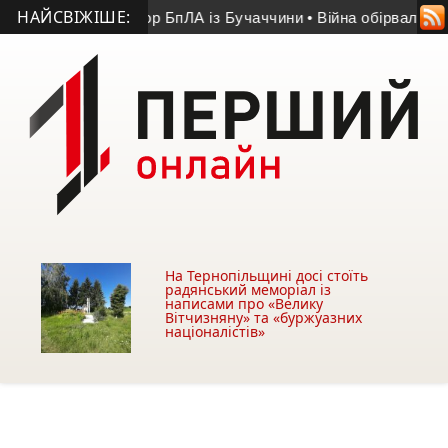
НАЙСВІЖІШЕ:
-річний оператор БпЛА із Бучаччини
• Війна обірвала життя 5
На Тернопільщині досі стоїть
радянський меморіал із
написами про «Велику
Вітчизняну» та «буржуазних
націоналістів»