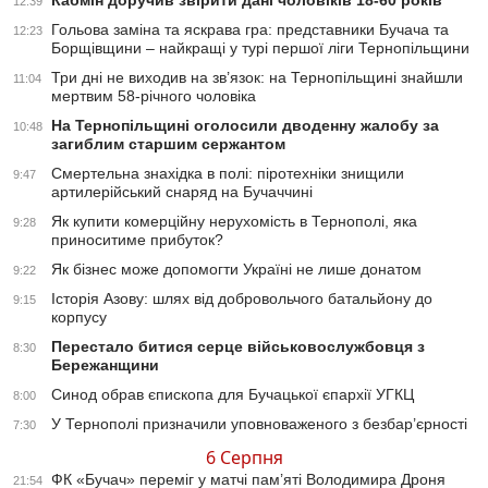
Кабмін доручив звірити дані чоловіків 18-60 років
12:39
Гольова заміна та яскрава гра: представники Бучача та
12:23
Борщівщини – найкращі у турі першої ліги Тернопільщини
Три дні не виходив на зв’язок: на Тернопільщині знайшли
11:04
мертвим 58-річного чоловіка
На Тернопільщині оголосили дводенну жалобу за
10:48
загиблим старшим сержантом
Смертельна знахідка в полі: піротехніки знищили
9:47
артилерійський снаряд на Бучаччині
Як купити комерційну нерухомість в Тернополі, яка
9:28
приноситиме прибуток?
Як бізнес може допомогти Україні не лише донатом
9:22
Історія Азову: шлях від добровольчого батальйону до
9:15
корпусу
Перестало битися серце військовослужбовця з
8:30
Бережанщини
Синод обрав єпископа для Бучацької єпархії УГКЦ
8:00
У Тернополі призначили уповноваженого з безбар’єрності
7:30
6 Серпня
ФК «Бучач» переміг у матчі пам’яті Володимира Дроня
21:54