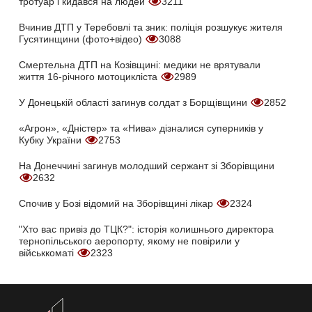
тротуар і кидався на людей
3211
Вчинив ДТП у Теребовлі та зник: поліція розшукує жителя
Гусятинщини (фото+відео)
3088
Смертельна ДТП на Козівщині: медики не врятували
життя 16-річного мотоцикліста
2989
У Донецькій області загинув солдат з Борщівщини
2852
«Агрон», «Дністер» та «Нива» дізналися суперників у
Кубку України
2753
На Донеччині загинув молодший сержант зі Зборівщини
2632
Спочив у Бозі відомий на Зборівщині лікар
2324
"Хто вас привіз до ТЦК?": історія колишнього директора
тернопільського аеропорту, якому не повірили у
військкоматі
2323