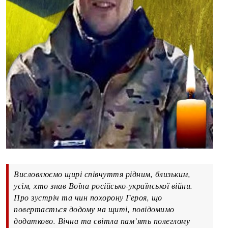
Висловлюємо щирі співчуття рідним, близьким,
усім, хто знав Воїна російсько-української війни.
Про зустріч та чин похорону Героя, що
повертається додому на щиті, повідомимо
додатково. Вічна та світла пам’ять полеглому