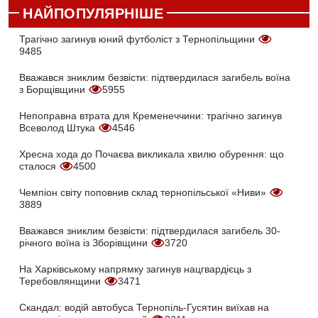
НАЙПОПУЛЯРНІШЕ
Трагічно загинув юний футболіст з Тернопільщини
9485
Вважався зниклим безвісти: підтвердилася загибель воїна
з Борщівщини
5955
Непоправна втрата для Кременеччини: трагічно загинув
Всеволод Штука
4546
Хресна хода до Почаєва викликала хвилю обурення: що
сталося
4500
Чемпіон світу поповнив склад тернопільської «Ниви»
3889
Вважався зниклим безвісти: підтвердилася загибель 30-
річного воїна із Зборівщини
3720
На Харківському напрямку загинув нацгвардієць з
Теребовлянщини
3471
Скандал: водій автобуса Тернопіль-Гусятин виїхав на