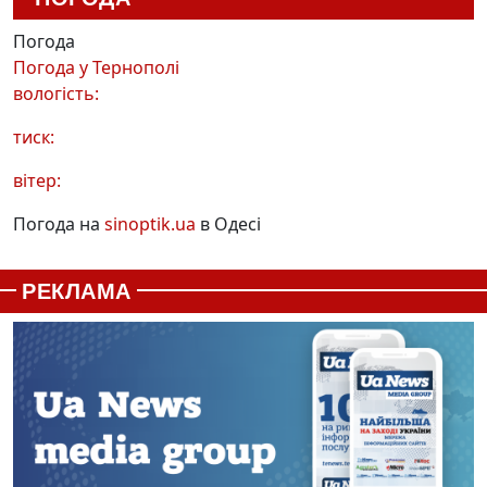
Погода
Погода у
Тернополі
вологість:
тиск:
вітер:
Погода на
sinoptik.ua
в Одесі
РЕКЛАМА