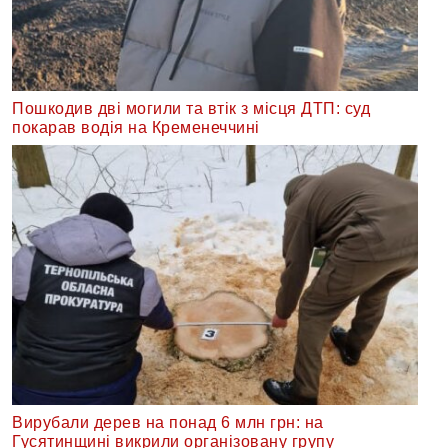
Пошкодив дві могили та втік з місця ДТП: суд
покарав водія на Кременеччині
Вирубали дерев на понад 6 млн грн: на
Гусятинщині викрили організовану групу