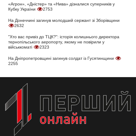
«Агрон», «Дністер» та «Нива» дізналися суперників у
Кубку України
2753
На Донеччині загинув молодший сержант зі Зборівщини
2632
"Хто вас привіз до ТЦК?": історія колишнього директора
тернопільського аеропорту, якому не повірили у
військкоматі
2323
На Дніпропетровщині загинув солдат із Гусятинщини
2255