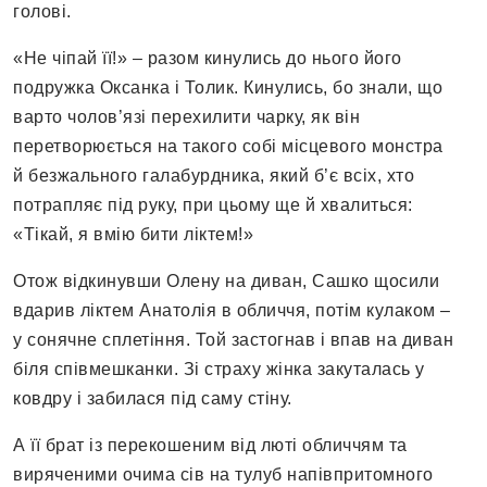
голові.
«Не чіпай її!» – разом кинулись до нього його
подружка Оксанка і Толик. Кинулись, бо знали, що
варто чолов’язі перехилити чарку, як він
перетворюється на такого собі місцевого монстра
й безжального галабурдника, який б’є всіх, хто
потрапляє під руку, при цьому ще й хвалиться:
«Тікай, я вмію бити ліктем!»
Отож відкинувши Олену на диван, Сашко щосили
вдарив ліктем Анатолія в обличчя, потім кулаком –
у сонячне сплетіння. Той застогнав і впав на диван
біля співмешканки. Зі страху жінка закуталась у
ковдру і забилася під саму стіну.
А її брат із перекошеним від люті обличчям та
виряченими очима сів на тулуб напівпритомного