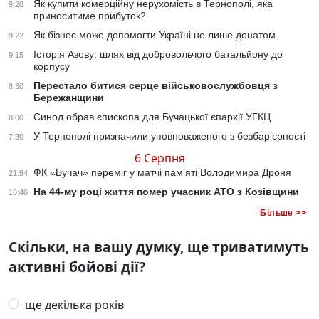
Як купити комерційну нерухомість в Тернополі, яка
9:28
приноситиме прибуток?
Як бізнес може допомогти Україні не лише донатом
9:22
Історія Азову: шлях від добровольчого батальйону до
9:15
корпусу
Перестало битися серце військовослужбовця з
8:30
Бережанщини
Синод обрав єпископа для Бучацької єпархії УГКЦ
8:00
У Тернополі призначили уповноваженого з безбар’єрності
7:30
6 Серпня
ФК «Бучач» переміг у матчі пам’яті Володимира Дроня
21:54
На 44-му році життя помер учасник АТО з Козівщини
18:46
Більше >>
Скільки, на вашу думку, ще триватимуть
активні бойові дії?
ще декілька років