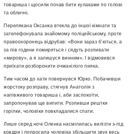
товариша і щосили почав бити кулаками по голові
та обличчі.
Перелякана Оксанка втекла до іншої кімнати та
зателефонувала знайомому поліцейському, проте
правоохоронець відрубав: «Вони зараз б’ються, а
за пів години помиряться і сядуть розпивати
«мирову», а я залишуся винним». І відмовився
приїхати розборонити очманілого пияка.
Тим часом до хати повернувся Юрко. Побачивши
жорстоку розправу, стягнув Анатолія з
напівживого товариша і, аби заспокоїти,
запропонував ще випити. Розпивши рештки
горілки, чоловіки повкладалися спати.
Лише серед ночі Оленка насмілилась вилізти з-під
ковдри і попросила чоловіка збільшити звук весь