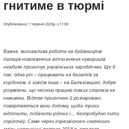
гнитиме в тюрмі
Опубліковано: 1 Червня 2020р. о 11:00
Важка, виснажлива робота на будівництві
палаців новоявлених вітчизняних нуворишів
неабияк пригнічує українських заробітчан. Ще б
пак: одна річ – працювати на багатіїв за
кордоном, й зовсім інша – на Батьківщині, добре
розуміючи, що чесною працею таких статків не
наживеш. Відтак пригнічені й розчаровані,
повертаються вони додому, щоби трохи
відпочити, побачити рідних і… безпробудно пити
горілочку. Саме через горезвісного «зеленого