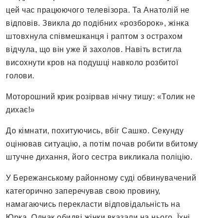
цей час працюючого телевізора. Та Анатолій не
відповів. Звикла до подібних «розборок», жінка
штовхнула співмешканця і раптом з острахом
відчула, що він уже й захолов. Навіть встигла
висохнути кров на подушці навколо розбитої
голови.
Моторошний крик розірвав нічну тишу: «Толик не
дихає!»
До кімнати, похитуючись, вбіг Сашко. Секунду
оцінював ситуацію, а потім почав робити вбитому
штучне дихання, його сестра викликала поліцію.
У Бережанському районному суді обвинувачений
категорично заперечував свою провину,
намагаючись перекласти відповідальність на
Юрка. Однак обидві жінки вказали на нього. Їхні