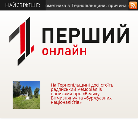
НАЙСВІЖІШЕ:
-річного гранатометника з Тернопільщини: причина смерті – 
На Тернопільщині досі стоїть
радянський меморіал із
написами про «Велику
Вітчизняну» та «буржуазних
націоналістів»