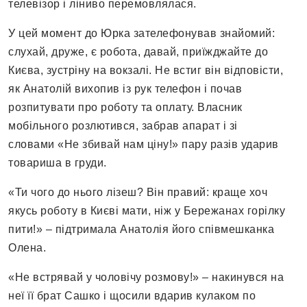
телевізор і ліниво перемовлялася.
У цей момент до Юрка зателефонував знайомий:
слухай, друже, є робота, давай, приїжджайте до
Києва, зустріну на вокзалі. Не встиг він відповісти,
як Анатолій вихопив із рук телефон і почав
розпитувати про роботу та оплату. Власник
мобільного розлютився, забрав апарат і зі
словами «Не збивай нам ціну!» пару разів ударив
товариша в груди.
«Ти чого до нього лізеш? Він правий: краще хоч
якусь роботу в Києві мати, ніж у Бережанах горілку
пити!» – підтримала Анатолія його співмешканка
Олена.
«Не встрявай у чоловічу розмову!» – накинувся на
неї її брат Сашко і щосили вдарив кулаком по