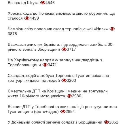
Всеволод Штука
4546
Хресна хода до Почаєва викликала хвилю обурення: що
сталося
4499
Чемпіон світу поповнив склад тернопільської «Ниви»
3878
Вважався зниклим безвісти: підтвердилася загибель 30-
річного воїна із Зборівщини
3717
На Харківському напрямку загинув нацгвардієць з
Теребовлянщини
3471
Скандал: водій автобуса Тернопіль-Гусятин виїхав на
тротуар і кидався на людей
3203
Смертельна ДТП на Козівщині: медики не врятували
життя 16-річного мотоцикліста
2986
Вчинив ДТП у Теребовлі та зник: поліція розшукує жителя
Гусятинщини (фото+відео)
2854
У Донецькій області загинув солдат з Борщівщини
2852