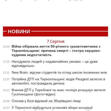
НОВИНИ
7 Серпня
Війна обірвала життя 50-річного гранатометника з
19:20
Тернопільщини: причина смерті – гостра серцево-
судинна недостатність
Нагодувати людей у надзвичайних умовах – це дуже
17:15
відповідально
New Brain: відгуки студентів та огляд школи іноземних мов
17:11
Потрійна ДТП на Тернопільщині: водія Peugeot затисло в
17:07
автомобілі, постраждала дитина
Вчинив ДТП у Теребовлі та зник: поліція розшукує жителя
16:12
Гусятинщини (фото+відео)
Спочив у Бозі відомий на Зборівщині лікар
16:00
У Тернополі відбудуться установчі збори асоціації
15:27