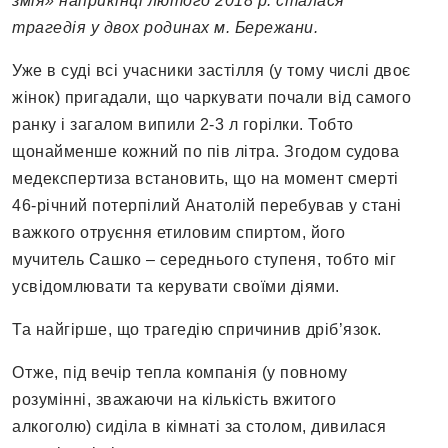
змія» наприкінці лютого 2018 р. сталася
трагедія у двох родинах м. Бережани.
Уже в суді всі учасники застілля (у тому числі двоє
жінок) пригадали, що чаркувати почали від самого
ранку і загалом випили 2-3 л горілки. Тобто
щонайменше кожний по пів літра. Згодом судова
медекспертиза встановить, що на момент смерті
46-річний потерпілий Анатолій перебував у стані
важкого отруєння етиловим спиртом, його
мучитель Сашко – середнього ступеня, тобто міг
усвідомлювати та керувати своїми діями.
Та найгірше, що трагедію спричинив дріб’язок.
Отже, під вечір тепла компанія (у повному
розумінні, зважаючи на кількість вжитого
алкоголю) сиділа в кімнаті за столом, дивилася