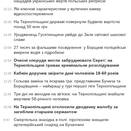
нащадків українських жертв польських репресій
Які ключові характеристики у вуличних камер
15:13
відеоспостереження
На Тернопільщині державі повернули будівлю вартістю
15:00
понад 50 млн грн
Уродженець Гусятинщини увійде до Зали світової шахової
14:44
слави
27 тисяч за фальшиве посвідчення: у Борщеві поліцейські
13:04
викрили водія з підробкою
Очисні споруди могли забруднювати Серет: на
12:54
Тернопільщині триває кримінальне розслідування
Кабмін доручив звірити дані чоловіків 18-60 років
12:39
Гольова заміна та яскрава гра: представники Бучача та
12:23
Борщівщини – найкращі у турі першої ліги Тернопільщини
Три дні не виходив на зв’язок: на Тернопільщині знайшли
11:04
мертвим 58-річного чоловіка
На Тернопільщині оголосили дводенну жалобу за
10:48
загиблим старшим сержантом
Смертельна знахідка в полі: піротехніки знищили
9:47
артилерійський снаряд на Бучаччині