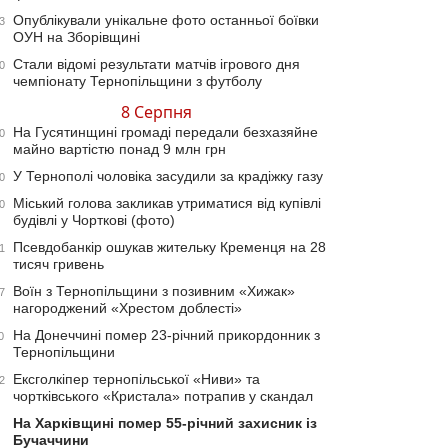
Опублікували унікальне фото останньої боївки
3
ОУН на Зборівщині
Стали відомі результати матчів ігрового дня
0
чемпіонату Тернопільщини з футболу
8 Серпня
На Гусятинщині громаді передали безхазяйне
0
майно вартістю понад 9 млн грн
У Тернополі чоловіка засудили за крадіжку газу
0
Міський голова закликав утриматися від купівлі
0
будівлі у Чорткові (фото)
Псевдобанкір ошукав жительку Кременця на 28
1
тисяч гривень
Воїн з Тернопільщини з позивним «Хижак»
7
нагороджений «Хрестом доблесті»
На Донеччині помер 23-річний прикордонник з
0
Тернопільщини
Ексголкіпер тернопільської «Ниви» та
2
чортківського «Кристала» потрапив у скандал
На Харківщині помер 55-річний захисник із
Бучаччини