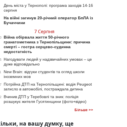
День міста у Тернополі: програма заходів 14-16
серпня
На війні загинув 20-річний оператор БпЛА із
Бучаччини
7 Серпня
Війна обірвала життя 50-річного
0
гранатометника з Тернопільщини: причина
смерті – гостра серцево-судинна
недостатність
Нагодувати людей у надзвичайних умовах – це
5
дуже відповідально
New Brain: відгуки студентів та огляд школи
1
іноземних мов
Потрійна ДТП на Тернопільщині: водія Peugeot
7
затисло в автомобілі, постраждала дитина
Вчинив ДТП у Теребовлі та зник: поліція
2
розшукує жителя Гусятинщини (фото+відео)
Більше >>
ільки, на вашу думку, ще