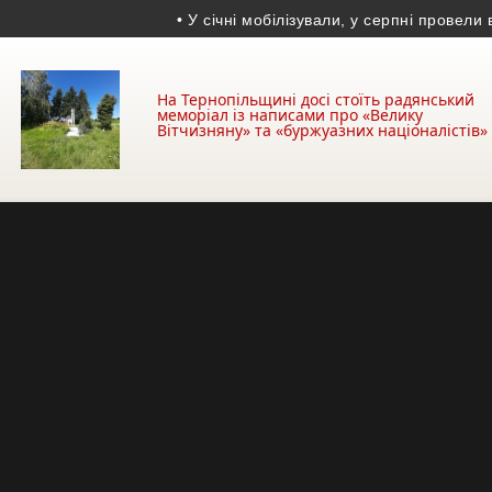
• У січні мобілізували, у серпні провели в ос
На Тернопільщині досі стоїть радянський
меморіал із написами про «Велику
Вітчизняну» та «буржуазних націоналістів»