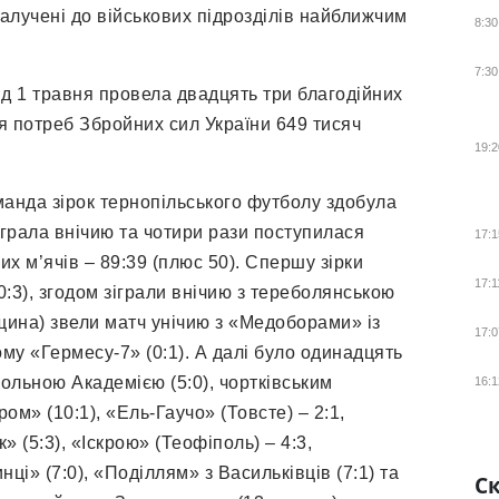
залучені до військових підрозділів найближчим
8:30
7:30
ід 1 травня провела двадцять три благодійних
ля потреб Збройних сил України 649 тисяч
19:2
манда зірок тернопільського футболу здобула
іграла внічию та чотири рази поступилася
17:1
х м’ячів – 89:39 (плюс 50). Спершу зірки
17:1
:3), згодом зіграли внічию з тереболянською
нщина) звели матч унічию з «Медоборами» із
17:0
ому «Гермесу-7» (0:1). А далі було одинадцять
ольною Академією (5:0), чортківським
16:1
м» (10:1), «Ель-Гаучо» (Товсте) – 2:1,
 (5:3), «Іскрою» (Теофіполь) – 4:3,
ці» (7:0), «Поділлям» з Васильківців (7:1) та
Ск