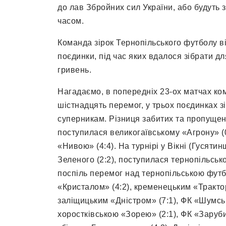
до лав Збройних сил України, або будуть 
часом.
Команда зірок Тернопільського футболу в
поєдинки, під час яких вдалося зібрати д
гривень.
Нагадаємо, в попередніх 23-ох матчах ко
шістнадцять перемог, у трьох поєдинках з
суперникам. Різниця забитих та пропущени
поступилася великогаївському «Агрону» (0
«Нивою» (4:4). На турнірі у Вікні (Гусяти
Зеленого (2:2), поступилася тернопільськ
поспіль перемог над тернопільською футб
«Кристалом» (4:2), кременецьким «Тракторо
заліщицьким «Дністром» (7:1), ФК «Шумськ»
хоростківською «Зорею» (2:1), ФК «Зарубин