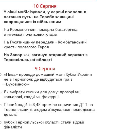
10 Серпня
У січні мобілізували, у серпні провели в
останню путь: на Теребовлянщині
попрощалися із військовим
На Кременеччині померла багаторічна
вчителька початкових класів
На Гусятинщину передали «Комбатанський
хрест» полеглого Героя
На Запоріжжі загинув старший сержант з
Тернопільської області
9 Серпня
«Нива» проведе домашній матч Кубка України
0
не в Тернополі: де відбудеться гра з
«Буковиною»
Як вибрати келихи для дому: прозорі чи
5
кольорові, гладкі чи фактурні
П’яний водій із 3,48 проміле спричинив ДТП на
3
Тернопільщині: згодом з’ясувалася несподівана
деталь
Кубок Тернопільської області: стали відомі
0
фіналісти