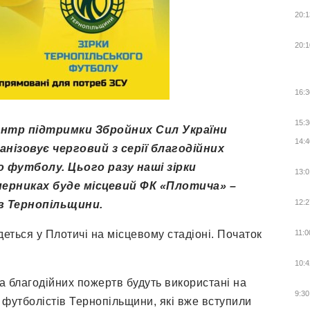
20:1
20:1
16:3
15:3
центр підтримки Збройних Сил України
14:4
нізовує черговий з серії благодійних
 футболу. Цього разу наші зірки
13:0
перниках буде місцевий ФК «Плотича» –
12:2
в Тернопільщини.
деться у Плотичі на місцевому стадіоні. Початок
11:0
10:4
та благодійних пожертв будуть використані на
9:30
 футболістів Тернопільщини, які вже вступили