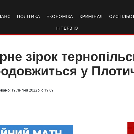
НАНС
ПОЛІТИКА
ЕКОНОМІКА
КРИМІНАЛ
СУСПІЛЬС
ІНТЕРВ’Ю
рне зірок тернопіль
одовжиться у Плоти
овано: 19 Липня 2022р. о 19:09