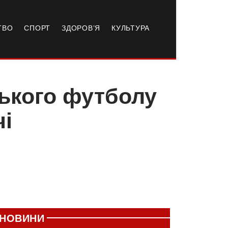
ТВО
СПОРТ
ЗДОРОВ’Я
КУЛЬТУРА
ського футболу
чі
НОВИНИ