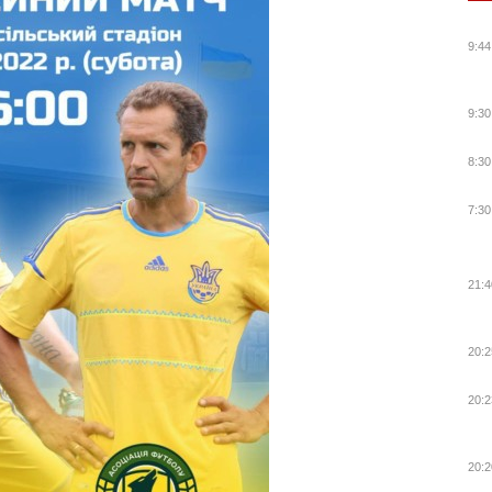
9:44
9:30
8:30
7:30
21:4
20:2
20:2
20:2