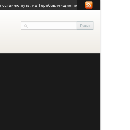
танню путь: на Теребовлянщині попрощалися із військовим
• На К