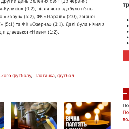
 другий день Зелених свят (13 червня)
тр
Куликів» (0:2), після чого здобуло п’ять
 «Збруч» (5:2), ФК «Нараїв» (2:0), збірної
(5:1) та ФК «Озерна» (3:1). Далі була нічия з
 підгаєцької «Ниви» (1:2).
ького футболу
,
Плотичка
,
футбол
По
По
во