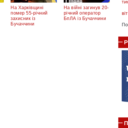
ти
На Харківщині
На війні загинув 20-
віт
помер 55-річний
річний оператор
захисник із
БпЛА із Бучаччини
По
Бучаччини
П