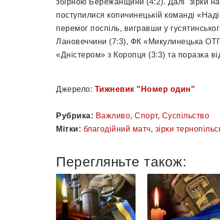
збірною Бережанщини (4:2). Далі зірки на
поступилися копичинецькій команді «Надія-
перемог поспіль, вигравши у гусятинського
Лановеччини (7:3), ФК «Микулинецька ОТГ» 
«Дністером» з Коропця (3:3) та поразка від
Джерело:
Тижневик "Номер один"
Рубрика:
Важливо
,
Спорт
,
Суспільство
Мітки:
благодійний матч
,
зірки тернопільс
Перегляньте також: