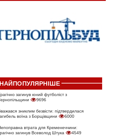
НАЙПОПУЛЯРНІШЕ
рагічно загинув юний футболіст з
Тернопільщини
9696
Вважався зниклим безвісти: підтвердилася
загибель воїна з Борщівщини
6000
Непоправна втрата для Кременеччини:
трагічно загинув Всеволод Штука
4549