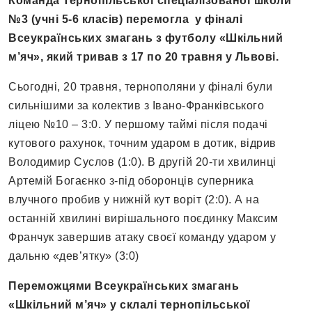
Команда Тернопільської спеціалізованої школи
№3 (учні 5-6 класів) перемогла у фіналі
Всеукраїнських змагань з футболу «Шкільний
м’яч», який тривав з 17 по 20 травня у Львові.
Сьогодні, 20 травня, тернополяни у фіналі були
сильнішими за колектив з Івано-Франківського
ліцею №10 – 3:0. У першому таймі після подачі
кутового рахунок, точним ударом в дотик, відрив
Володимир Суслов (1:0). В другій 20-ти хвилинці
Артемій Богаєнко з-під оборонців суперника
влучного пробив у нижній кут воріт (2:0). А на
останній хвилині вирішального поєдинку Максим
Франчук завершив атаку своєї команду ударом у
дальню «дев’ятку» (3:0)
Переможцями Всеукраїнських змагань
«Шкільний м’яч» у склалі тернопільської