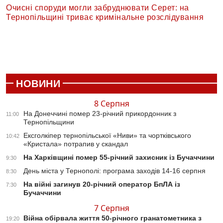
Очисні споруди могли забруднювати Серет: на
Тернопільщині триває кримінальне розслідування
НОВИНИ
8 Серпня
На Донеччині помер 23-річний прикордонник з
11:00
Тернопільщини
Ексголкіпер тернопільської «Ниви» та чортківського
10:42
«Кристала» потрапив у скандал
На Харківщині помер 55-річний захисник із Бучаччини
9:30
День міста у Тернополі: програма заходів 14-16 серпня
8:30
На війні загинув 20-річний оператор БпЛА із
7:30
Бучаччини
7 Серпня
Війна обірвала життя 50-річного гранатометника з
19:20