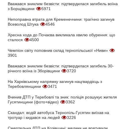
Вважався зниклим безвісти: підтвердилася загибель воїна
з Борщівщини
5971
Непоправна втрата для Кременеччини: трагічно загинув
Всеволод Штука
4546
Хресна хода до Почаєва викликала хвилю обурення: що
сталося
4500
Чемпіон світу поповнив склад тернопільської «Ниви»
3901
Вважався зниклим безвісти: підтвердилася загибель 30-
річного воїна із Зборівщини
3720
На Харківському напрямку загинув нацгвардієць з
Теребовлянщини
3471
Вчинив ДТП у Теребовлі та зник: поліція розшукує жителя
Гусятинщини (фото+відео)
3362
Скандал: водій автобуса Тернопіль-Гусятин виїхав на
тротуар і кидався на людей
3226
Смертельна ДТП на Козівщині: медики не врятували