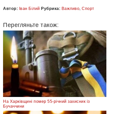
Автор:
Іван Білий
Рубрика:
Важливо
,
Спорт
Перегляньте також:
На Харківщині помер 55-річний захисник із
Бучаччини