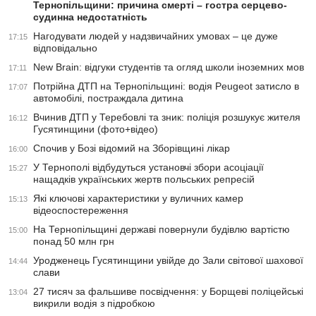
Тернопільщини: причина смерті – гостра серцево-
судинна недостатність
Нагодувати людей у надзвичайних умовах – це дуже
17:15
відповідально
New Brain: відгуки студентів та огляд школи іноземних мов
17:11
Потрійна ДТП на Тернопільщині: водія Peugeot затисло в
17:07
автомобілі, постраждала дитина
Вчинив ДТП у Теребовлі та зник: поліція розшукує жителя
16:12
Гусятинщини (фото+відео)
Спочив у Бозі відомий на Зборівщині лікар
16:00
У Тернополі відбудуться установчі збори асоціації
15:27
нащадків українських жертв польських репресій
Які ключові характеристики у вуличних камер
15:13
відеоспостереження
На Тернопільщині державі повернули будівлю вартістю
15:00
понад 50 млн грн
Уродженець Гусятинщини увійде до Зали світової шахової
14:44
слави
27 тисяч за фальшиве посвідчення: у Борщеві поліцейські
13:04
викрили водія з підробкою