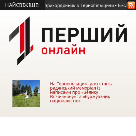
НАЙСВІЖІШЕ:
мер 23-річний прикордонник з Тернопільщини
• Ексголкіпер т
На Тернопільщині досі стоїть
радянський меморіал із
написами про «Велику
Вітчизняну» та «буржуазних
націоналістів»