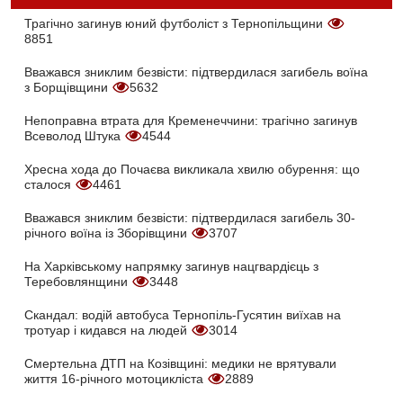
Трагічно загинув юний футболіст з Тернопільщини
8851
Вважався зниклим безвісти: підтвердилася загибель воїна
з Борщівщини
5632
Непоправна втрата для Кременеччини: трагічно загинув
Всеволод Штука
4544
Хресна хода до Почаєва викликала хвилю обурення: що
сталося
4461
Вважався зниклим безвісти: підтвердилася загибель 30-
річного воїна із Зборівщини
3707
На Харківському напрямку загинув нацгвардієць з
Теребовлянщини
3448
Скандал: водій автобуса Тернопіль-Гусятин виїхав на
тротуар і кидався на людей
3014
Смертельна ДТП на Козівщині: медики не врятували
життя 16-річного мотоцикліста
2889