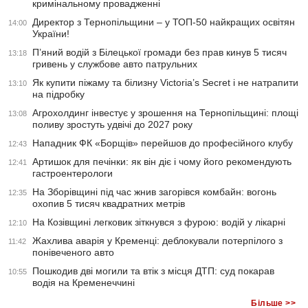
кримінальному провадженні
Директор з Тернопільщини – у ТОП-50 найкращих освітян
14:00
України!
П’яний водій з Білецької громади без прав кинув 5 тисяч
13:18
гривень у службове авто патрульних
Як купити піжаму та білизну Victoria’s Secret і не натрапити
13:10
на підробку
Агрохолдинг інвестує у зрошення на Тернопільщині: площі
13:08
поливу зростуть удвічі до 2027 року
Нападник ФК «Борщів» перейшов до професійного клубу
12:43
Артишок для печінки: як він діє і чому його рекомендують
12:41
гастроентерологи
На Зборівщині під час жнив загорівся комбайн: вогонь
12:35
охопив 5 тисяч квадратних метрів
На Козівщині легковик зіткнувся з фурою: водій у лікарні
12:10
Жахлива аварія у Кременці: деблокували потерпілого з
11:42
понівеченого авто
Пошкодив дві могили та втік з місця ДТП: суд покарав
10:55
водія на Кременеччині
Більше >>