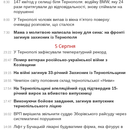
147 км/год у селищі біля Тернополя: водійку BMW, яку 24
8:30
рази притягували до відповідальності, знову спіймали на
порушенні
У Тернополі чоловік випав із вікна п’ятого поверху:
8:00
очевидці розповіли, що сталося
Мама з молитвою написала ікону для сина: на фронті
7:30
загинув захисник із Тернополя
5 Серпня
У Тернополі зафіксували температурний рекорд
23:22
Помер ветеран російсько-української війни з
20:47
Козівщини
На війні загинув 33-річний Захисник із Тернопільщини
19:15
Чемпіон світу поповнив склад тернопільської «Ниви»
18:55
На Тернопільщині апеляційний суд підтвердив 15-
17:54
річний вирок за вбивство випускниці
Виконуючи бойове завдання, загинув випускник
17:47
тернопільського ліцею
ВРП вирішила звільнити суддю Зборівського райсуду через
16:02
систематичні порушення
Ліфт у Бучацькій лікарні будуватиме фірма, яка фігурує в
14:08