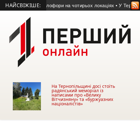
НАЙСВІЖІШЕ:
онтують світлофори на чотирьох локаціях
• У Тернополі пере
На Тернопільщині досі стоїть
радянський меморіал із
написами про «Велику
Вітчизняну» та «буржуазних
націоналістів»