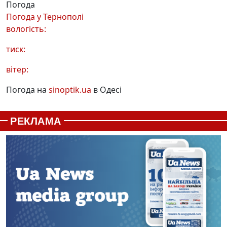
Погода
Погода у
Тернополі
вологість:
тиск:
вітер:
Погода на
sinoptik.ua
в Одесі
РЕКЛАМА