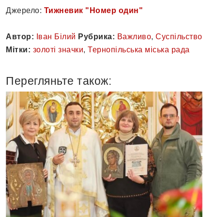
Джерело:
Тижневик "Номер один"
Автор:
Іван Білий
Рубрика:
Важливо
,
Суспільство
Мітки:
золоті значки
,
Тернопільська міська рада
Перегляньте також: