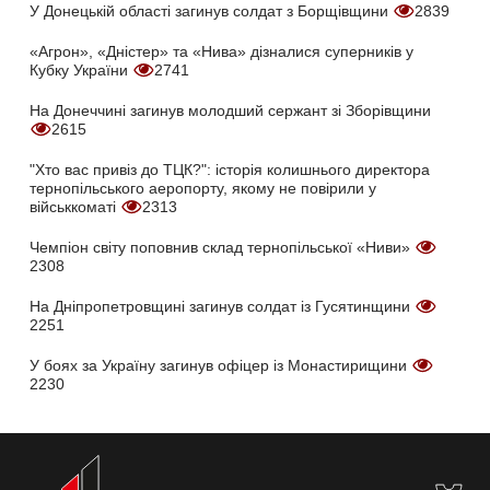
У Донецькій області загинув солдат з Борщівщини
2839
«Агрон», «Дністер» та «Нива» дізналися суперників у
Кубку України
2741
На Донеччині загинув молодший сержант зі Зборівщини
2615
"Хто вас привіз до ТЦК?": історія колишнього директора
тернопільського аеропорту, якому не повірили у
військкоматі
2313
Чемпіон світу поповнив склад тернопільської «Ниви»
2308
На Дніпропетровщині загинув солдат із Гусятинщини
2251
У боях за Україну загинув офіцер із Монастирищини
2230