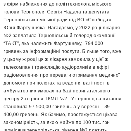
з фірм наближених до політтехнолога міського
голови Тернополя Сергія Надала та депутата
Тернопільської міської ради від ВО «Свобода»
Юрія Фартушняка. Нагадаємо, у 2022 році лікарня
№2 заплатила Тернопільській телерадіокомпанії
“ТАКТ”, яка належить Фартушняку, 794 000
гривень за інформаційні послуги. Більше того, вже
у цьому ж році ця ж лікарня замовила у цієї ж
телекомпанії трансляцію аудіороликів в ефірі
радіомовлення про переваги отримання медичної
допомоги при пологах та ведення вагітності в
амбулаторних умовах на базі перинатального
центру 2-го рівня ТКМЛ №2. У серпні ціна питання
становила 97 500,00 гривень. а у вересні – 89
400,00 гривень. Як бачимо, простежується цікава
закономірність, за якою майже по 100 тис. грн
щомісяця тернопільська лікарня №2 платить