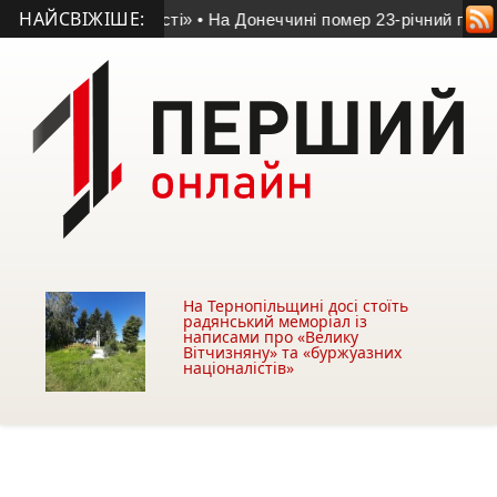
НАЙСВІЖІШЕ:
естом доблесті»
• На Донеччині помер 23-річний прикордонн
На Тернопільщині досі стоїть
радянський меморіал із
написами про «Велику
Вітчизняну» та «буржуазних
націоналістів»