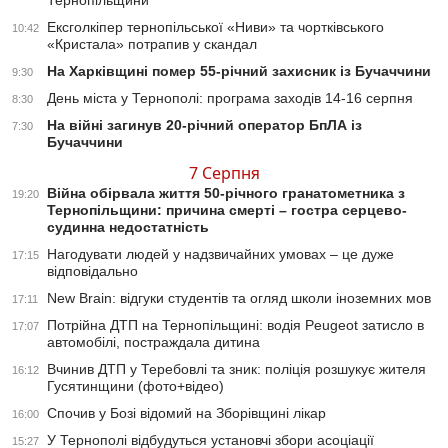
Тернопільщини
Ексголкіпер тернопільської «Ниви» та чортківського
10:42
«Кристала» потрапив у скандал
На Харківщині помер 55-річний захисник із Бучаччини
9:30
День міста у Тернополі: програма заходів 14-16 серпня
8:30
На війні загинув 20-річний оператор БпЛА із
7:30
Бучаччини
7 Серпня
Війна обірвала життя 50-річного гранатометника з
19:20
Тернопільщини: причина смерті – гостра серцево-
судинна недостатність
Нагодувати людей у надзвичайних умовах – це дуже
17:15
відповідально
New Brain: відгуки студентів та огляд школи іноземних мов
17:11
Потрійна ДТП на Тернопільщині: водія Peugeot затисло в
17:07
автомобілі, постраждала дитина
Вчинив ДТП у Теребовлі та зник: поліція розшукує жителя
16:12
Гусятинщини (фото+відео)
Спочив у Бозі відомий на Зборівщині лікар
16:00
У Тернополі відбудуться установчі збори асоціації
15:27