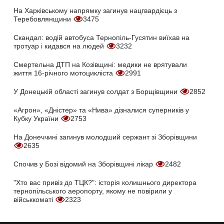
На Харківському напрямку загинув нацгвардієць з
Теребовлянщини
3475
Скандал: водій автобуса Тернопіль-Гусятин виїхав на
тротуар і кидався на людей
3232
Смертельна ДТП на Козівщині: медики не врятували
життя 16-річного мотоцикліста
2991
У Донецькій області загинув солдат з Борщівщини
2852
«Агрон», «Дністер» та «Нива» дізналися суперників у
Кубку України
2753
На Донеччині загинув молодший сержант зі Зборівщини
2635
Спочив у Бозі відомий на Зборівщині лікар
2482
"Хто вас привіз до ТЦК?": історія колишнього директора
тернопільського аеропорту, якому не повірили у
військкоматі
2323