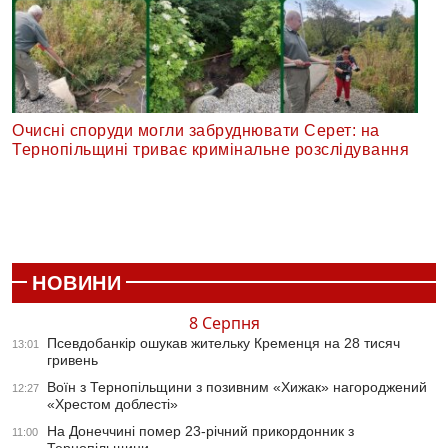
Очисні споруди могли забруднювати Серет: на
Тернопільщині триває кримінальне розслідування
НОВИНИ
8 Серпня
Псевдобанкір ошукав жительку Кременця на 28 тисяч
13:01
гривень
Воїн з Тернопільщини з позивним «Хижак» нагороджений
12:27
«Хрестом доблесті»
На Донеччині помер 23-річний прикордонник з
11:00