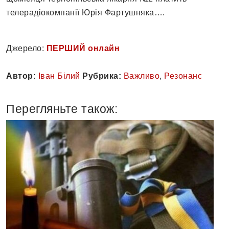
телерадіокомпанії Юрія Фартушняка….
Джерело:
ПЕРШИЙ онлайн
Автор:
Іван Білий
Рубрика:
Важливо
,
Резонанс
Перегляньте також: