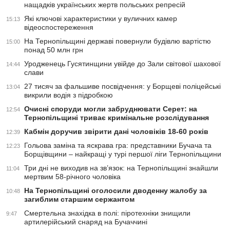
нащадків українських жертв польських репресій
Які ключові характеристики у вуличних камер
15:13
відеоспостереження
На Тернопільщині державі повернули будівлю вартістю
15:00
понад 50 млн грн
Уродженець Гусятинщини увійде до Зали світової шахової
14:44
слави
27 тисяч за фальшиве посвідчення: у Борщеві поліцейські
13:04
викрили водія з підробкою
Очисні споруди могли забруднювати Серет: на
12:54
Тернопільщині триває кримінальне розслідування
Кабмін доручив звірити дані чоловіків 18-60 років
12:39
Гольова заміна та яскрава гра: представники Бучача та
12:23
Борщівщини – найкращі у турі першої ліги Тернопільщини
Три дні не виходив на зв’язок: на Тернопільщині знайшли
11:04
мертвим 58-річного чоловіка
На Тернопільщині оголосили дводенну жалобу за
10:48
загиблим старшим сержантом
Смертельна знахідка в полі: піротехніки знищили
9:47
артилерійський снаряд на Бучаччині