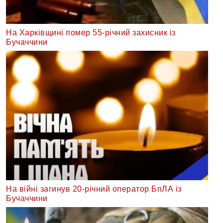
На Харківщині помер 55-річний захисник із
Бучаччини
На війні загинув 20-річний оператор БпЛА із
Бучаччини