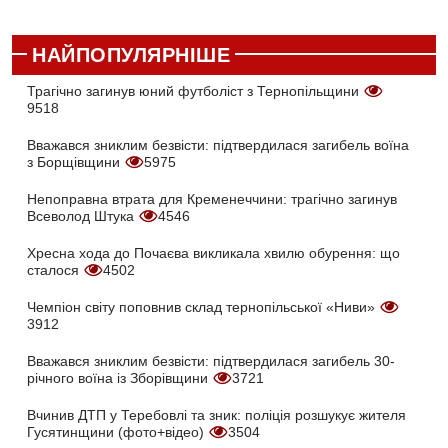
НАЙПОПУЛЯРНІШЕ
Трагічно загинув юний футболіст з Тернопільщини
9518
Вважався зниклим безвісти: підтвердилася загибель воїна
з Борщівщини
5975
Непоправна втрата для Кременеччини: трагічно загинув
Всеволод Штука
4546
Хресна хода до Почаєва викликала хвилю обурення: що
сталося
4502
Чемпіон світу поповнив склад тернопільської «Ниви»
3912
Вважався зниклим безвісти: підтвердилася загибель 30-
річного воїна із Зборівщини
3721
Вчинив ДТП у Теребовлі та зник: поліція розшукує жителя
Гусятинщини (фото+відео)
3504