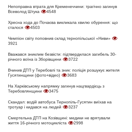
Непоправна втрата для Кременеччини: трагічно загинув
Всеволод Штука
4548
Хресна хода до Почаєва викликала хвилю обурення: що
сталося
4503
Чемпіон світу поповнив склад тернопільської «Ниви»
3921
Вважався зниклим безвісти: підтвердилася загибель 30-
річного воїна із Зборівщини
3722
Вчинив ДТП у Теребовлі та зник: поліція розшукує жителя
Гусятинщини (фото+відео)
3683
На Харківському напрямку загинув нацгвардієць з
Теребовлянщини
3475
Скандал: водій автобуса Тернопіль-Гусятин виїхав на
тротуар і кидався на людей
3237
Смертельна ДТП на Козівщині: медики не врятували
життя 16-річного мотоцикліста
2998