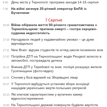
День міста у Тернополі: програма заходів 14-16 серпня
8:30
На війні загинув 20-річний оператор БпЛА із
7:30
Бучаччини
7 Серпня
Війна обірвала життя 50-річного гранатометника з
19:20
Тернопільщини: причина смерті – гостра серцево-
судинна недостатність
Нагодувати людей у надзвичайних умовах – це дуже
17:15
відповідально
New Brain: відгуки студентів та огляд школи іноземних мов
17:11
Потрійна ДТП на Тернопільщині: водія Peugeot затисло в
17:07
автомобілі, постраждала дитина
Вчинив ДТП у Теребовлі та зник: поліція розшукує жителя
16:12
Гусятинщини (фото+відео)
Спочив у Бозі відомий на Зборівщині лікар
16:00
У Тернополі відбудуться установчі збори асоціації
15:27
нащадків українських жертв польських репресій
Які ключові характеристики у вуличних камер
15:13
відеоспостереження
На Тернопільщині державі повернули будівлю вартістю
15:00