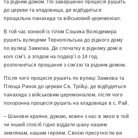
та рідним домом. По завершенні процесія рушить
до церкви та кладовища, де відбудеться
прощальна панахида та військовий церемоніал.
В той час конвой із тілом Сошика Володимира
рушить вулицями Тернопільська до рідного дому
по вулиці Замкова. Де спочатку в рідному домі в
колі сім’ї, а згодом на подвір’ї о 14 год.
розпочнеться прощання з сім’єю та рідним домом.
Після чого процесія рушить по вулиці Замкова та
Площа Ринок до церкви Св. Трійці, де відбудеться
панахида з військовим церемоніалом, після чого
похоронна процесія рушить на кладовище в с. Рай.
– Шановні краяни, думаю, кожен з нас в змозі в той
чи інший спосіб гідно віддати шану нашим
землякам, нашим героям. Своєю присутністю ви