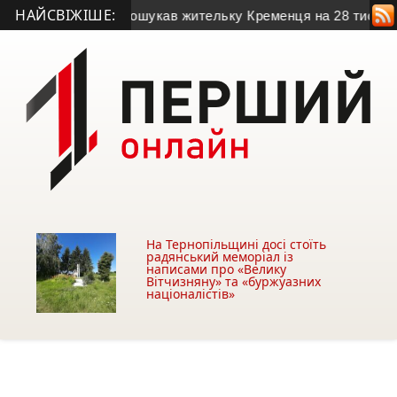
НАЙСВІЖІШЕ:
севдобанкір ошукав жительку Кременця на 28 тисяч гривень
На Тернопільщині досі стоїть
радянський меморіал із
написами про «Велику
Вітчизняну» та «буржуазних
націоналістів»