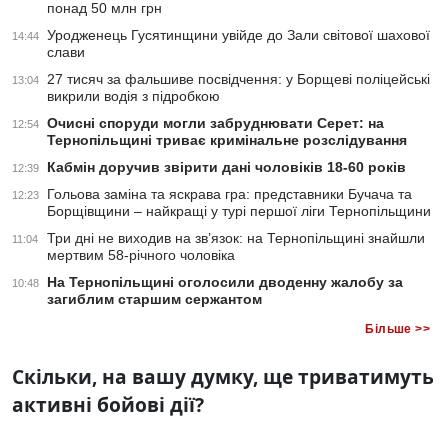
понад 50 млн грн
Уродженець Гусятинщини увійде до Зали світової шахової
14:44
слави
27 тисяч за фальшиве посвідчення: у Борщеві поліцейські
13:04
викрили водія з підробкою
Очисні споруди могли забруднювати Серет: на
12:54
Тернопільщині триває кримінальне розслідування
Кабмін доручив звірити дані чоловіків 18-60 років
12:39
Гольова заміна та яскрава гра: представники Бучача та
12:23
Борщівщини – найкращі у турі першої ліги Тернопільщини
Три дні не виходив на зв’язок: на Тернопільщині знайшли
11:04
мертвим 58-річного чоловіка
На Тернопільщині оголосили дводенну жалобу за
10:48
загиблим старшим сержантом
Більше >>
Скільки, на вашу думку, ще триватимуть
активні бойові дії?