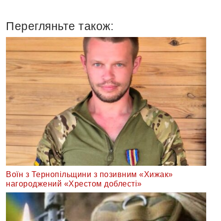
Перегляньте також:
Воїн з Тернопільщини з позивним «Хижак»
нагороджений «Хрестом доблесті»