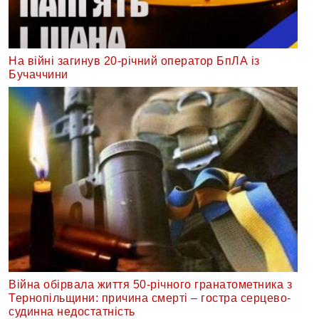
На війні загинув 20-річний оператор БпЛА із
Бучаччини
Війна обірвала життя 50-річного гранатометника з
Тернопільщини: причина смерті – гостра серцево-
судинна недостатність