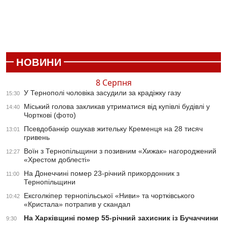
НОВИНИ
8 Серпня
У Тернополі чоловіка засудили за крадіжку газу
15:30
Міський голова закликав утриматися від купівлі будівлі у
14:40
Чорткові (фото)
Псевдобанкір ошукав жительку Кременця на 28 тисяч
13:01
гривень
Воїн з Тернопільщини з позивним «Хижак» нагороджений
12:27
«Хрестом доблесті»
На Донеччині помер 23-річний прикордонник з
11:00
Тернопільщини
Ексголкіпер тернопільської «Ниви» та чортківського
10:42
«Кристала» потрапив у скандал
На Харківщині помер 55-річний захисник із Бучаччини
9:30