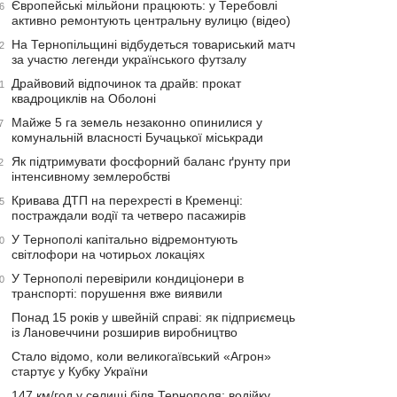
Європейські мільйони працюють: у Теребовлі
6
активно ремонтують центральну вулицю (відео)
На Тернопільщині відбудеться товариський матч
2
за участю легенди українського футзалу
Драйвовий відпочинок та драйв: прокат
1
квадроциклів на Оболоні
Майже 5 га земель незаконно опинилися у
7
комунальній власності Бучацької міськради
Як підтримувати фосфорний баланс ґрунту при
2
інтенсивному землеробстві
Кривава ДТП на перехресті в Кременці:
5
постраждали водії та четверо пасажирів
У Тернополі капітально відремонтують
0
світлофори на чотирьох локаціях
У Тернополі перевірили кондиціонери в
0
транспорті: порушення вже виявили
Понад 15 років у швейній справі: як підприємець
із Лановеччини розширив виробництво
Стало відомо, коли великогаївський «Агрон»
стартує у Кубку України
147 км/год у селищі біля Тернополя: водійку