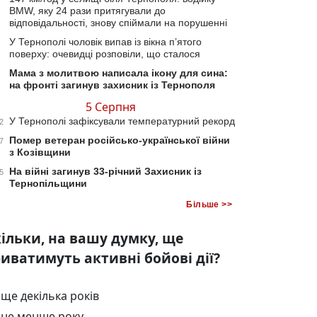
BMW, яку 24 рази притягували до
відповідальності, знову спіймали на порушенні
У Тернополі чоловік випав із вікна п’ятого
поверху: очевидці розповіли, що сталося
Мама з молитвою написала ікону для сина:
на фронті загинув захисник із Тернополя
5 Серпня
У Тернополі зафіксували температурний рекорд
2
Помер ветеран російсько-української війни
7
з Козівщини
На війні загинув 33-річний Захисник із
5
Тернопільщини
Більше >>
ільки, на вашу думку, ще
иватимуть активні бойові дії?
ще декілька років
не менше року