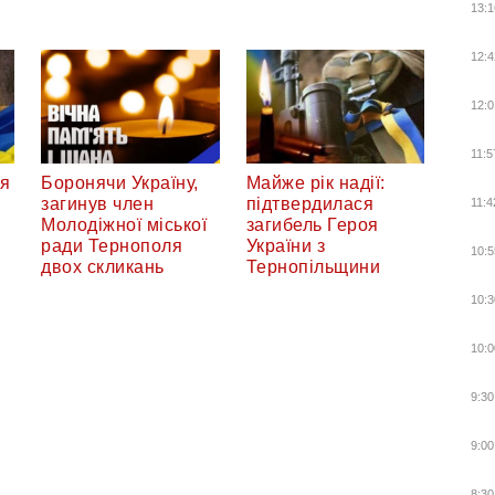
13:1
12:4
12:0
11:5
ся
Боронячи Україну,
Майже рік надії:
загинув член
підтвердилася
11:4
Молодіжної міської
загибель Героя
ради Тернополя
України з
10:5
двох скликань
Тернопільщини
10:3
10:0
9:30
9:00
8:30