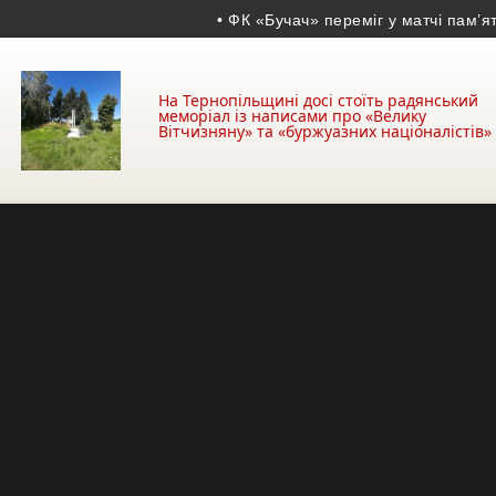
• ФК «Бучач» переміг у матчі пам’яті Во
На Тернопільщині досі стоїть радянський
меморіал із написами про «Велику
Вітчизняну» та «буржуазних націоналістів»