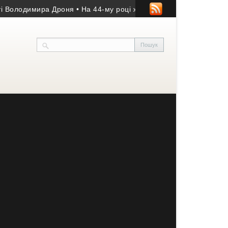
лодимира Дроня
• На 44-му році життя помер учасник АТО з Козі