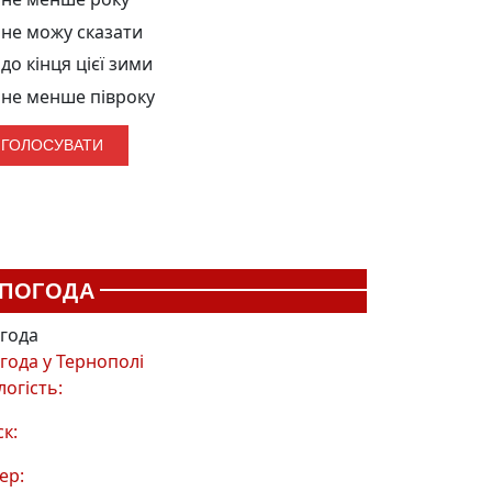
не можу сказати
до кінця цієї зими
не менше півроку
ПОГОДА
года
года у
Тернополі
логість:
ск:
ер: