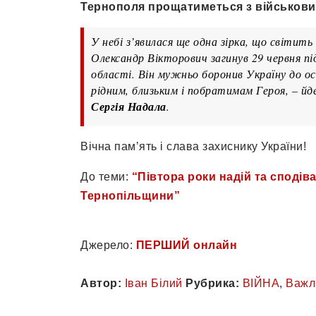
Тернополя прощатиметься з військов
У небі з’явилася ще одна зірка, що світить
Олександр Вікторович загинув 29 червня під
області. Він мужньо боронив Україну до о
рідним, близьким і побратимам Героя, – йде
Сергія Надала
.
Вічна памʼять і слава захиснику України!
До теми:
“Півтора роки надій та сподіва
Тернопільщини”
Джерело:
ПЕРШИЙ онлайн
Автор:
Іван Білий
Рубрика:
ВІЙНА
,
Важл