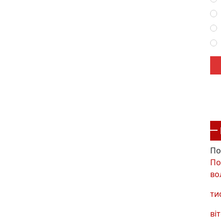
По
По
во
ти
віт