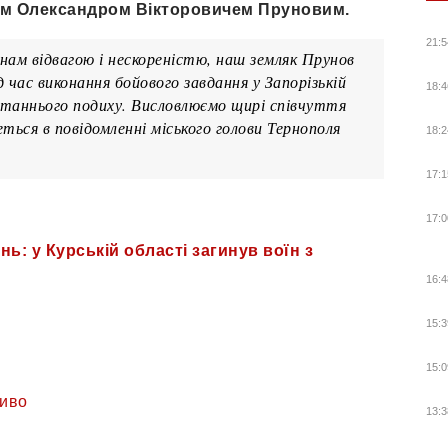
им Олександром Вікторовичем Пруновим.
21:5
 нам відвагою і нескореністю, наш земляк Прунов
 час виконання бойового завдання у Запорізькій
18:4
станнього подиху. Висловлюємо щирі співчуття
ться в повідомленні міського голови Тернополя
18:2
17:1
17:0
нь: у Курській області загинув воїн з
16:4
15:3
15:0
иво
13:3