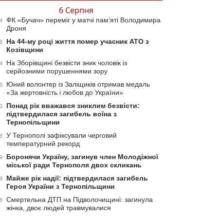
6 Серпня
ФК «Бучач» переміг у матчі пам’яті Володимира
4
Дроня
На 44-му році життя помер учасник АТО з
6
Козівщини
На Зборівщині безвісти зник чоловік із
4
серйозними порушеннями зору
Юний волонтер із Заліщиків отримав медаль
5
«За жертовність і любов до України»
Понад рік вважався зниклим безвісти:
0
підтвердилася загибель воїна з
Тернопільщини
У Тернополі зафіксували черговий
8
температурний рекорд
Боронячи Україну, загинув член Молодіжної
9
міської ради Тернополя двох скликань
Майже рік надії: підтвердилася загибель
9
Героя України з Тернопільщини
Смертельна ДТП на Підволочищині: загинула
8
жінка, двоє людей травмувалися