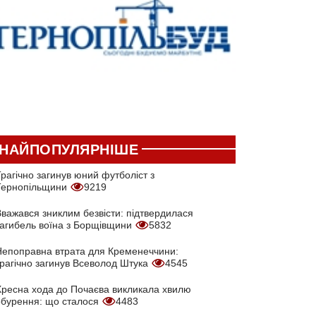
НАЙПОПУЛЯРНІШЕ
рагічно загинув юний футболіст з
Тернопільщини
9219
Вважався зниклим безвісти: підтвердилася
загибель воїна з Борщівщини
5832
Непоправна втрата для Кременеччини:
трагічно загинув Всеволод Штука
4545
Хресна хода до Почаєва викликала хвилю
обурення: що сталося
4483