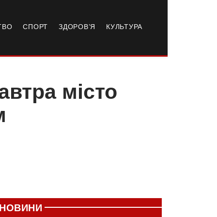
ТВО
СПОРТ
ЗДОРОВ’Я
КУЛЬТУРА
завтра місто
м
НОВИНИ