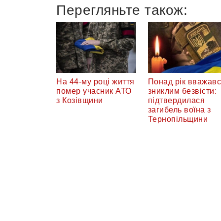
Перегляньте також:
На 44-му році життя
Понад рік вважав
помер учасник АТО
зниклим безвісти:
з Козівщини
підтвердилася
загибель воїна з
Тернопільщини