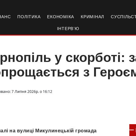
НАНС
ПОЛІТИКА
ЕКОНОМІКА
КРИМІНАЛ
СУСПІЛЬС
ІНТЕРВ’Ю
рнопіль у скорботі: 
прощається з Героє
овано: 7 Липня 2026р. о 16:12
ечалі на вулиці Микулинецькій громада