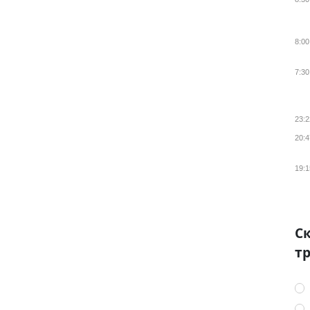
8:00
7:30
23:2
20:4
19:1
Ск
тр