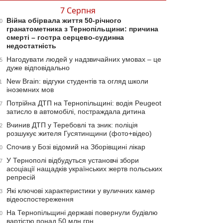
7 Серпня
Війна обірвала життя 50-річного
0
гранатометника з Тернопільщини: причина
смерті – гостра серцево-судинна
недостатність
Нагодувати людей у надзвичайних умовах – це
5
дуже відповідально
New Brain: відгуки студентів та огляд школи
1
іноземних мов
Потрійна ДТП на Тернопільщині: водія Peugeot
7
затисло в автомобілі, постраждала дитина
Вчинив ДТП у Теребовлі та зник: поліція
2
розшукує жителя Гусятинщини (фото+відео)
Спочив у Бозі відомий на Зборівщині лікар
0
У Тернополі відбудуться установчі збори
7
асоціації нащадків українських жертв польських
репресій
Які ключові характеристики у вуличних камер
3
відеоспостереження
На Тернопільщині державі повернули будівлю
0
вартістю понад 50 млн грн