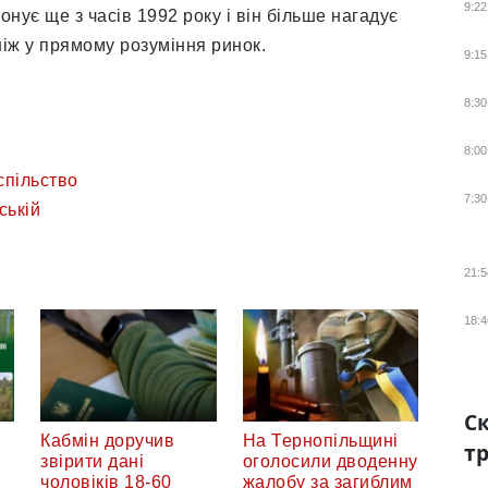
9:22
онує ще з часів 1992 року і він більше нагадує
ніж у прямому розуміння ринок.
9:15
8:30
8:00
спільство
7:30
ській
21:5
18:4
Ск
Кабмін доручив
На Тернопільщині
тр
звірити дані
оголосили дводенну
чоловіків 18-60
жалобу за загиблим