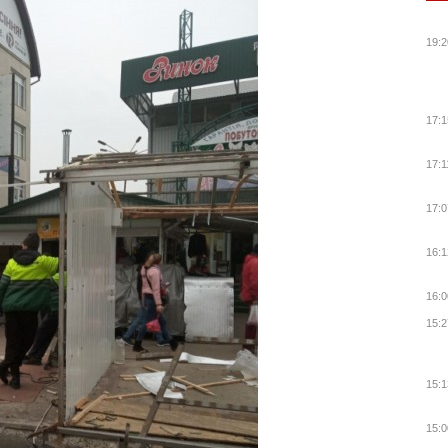
19:2
17:1
17:1
17:0
16:1
16:0
15:2
15:1
15:0