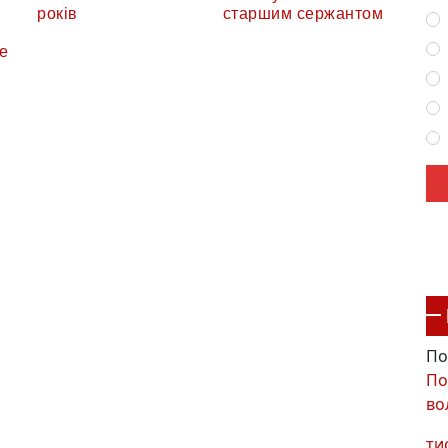
років
старшим сержантом
е
По
По
во
ти