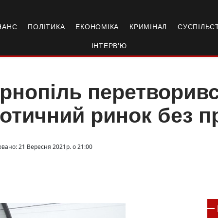
НАНС
ПОЛІТИКА
ЕКОНОМІКА
КРИМІНАЛ
СУСПІЛЬС
ІНТЕРВ’Ю
рнопіль перетворивс
отичний ринок без п
овано: 21 Вересня 2021р. о 21:00