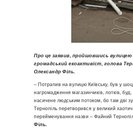
Про це заявив, пройшовшись вулицею 
громадський екоактивіст, голова Терн
Олександр Філь.
– Потрапив на вулицю Київську, був у шоц
нагромадження магазинчиків, лотків, буд, 
насичене людським потоком, бо там дві з
Тернопіль перетворився у великий хаотич
перейменування назви – Файний Тернопіл
Філь.