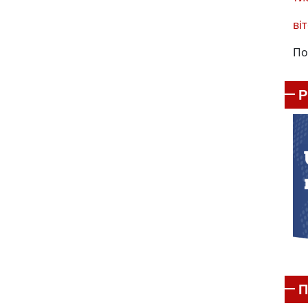
віт
По
П