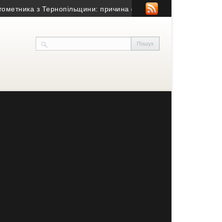
тника з Тернопільщини: причина смерті – гостра серцево-судин