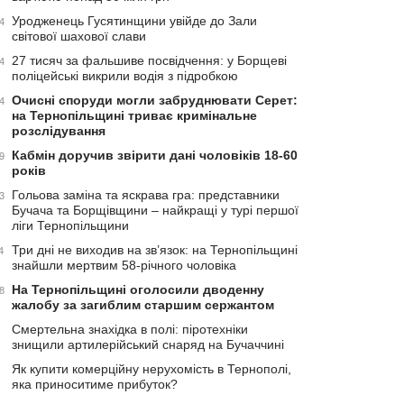
Уродженець Гусятинщини увійде до Зали
4
світової шахової слави
27 тисяч за фальшиве посвідчення: у Борщеві
4
поліцейські викрили водія з підробкою
Очисні споруди могли забруднювати Серет:
4
на Тернопільщині триває кримінальне
розслідування
Кабмін доручив звірити дані чоловіків 18-60
9
років
Гольова заміна та яскрава гра: представники
3
Бучача та Борщівщини – найкращі у турі першої
ліги Тернопільщини
Три дні не виходив на зв’язок: на Тернопільщині
4
знайшли мертвим 58-річного чоловіка
На Тернопільщині оголосили дводенну
8
жалобу за загиблим старшим сержантом
Смертельна знахідка в полі: піротехніки
знищили артилерійський снаряд на Бучаччині
Як купити комерційну нерухомість в Тернополі,
яка приноситиме прибуток?