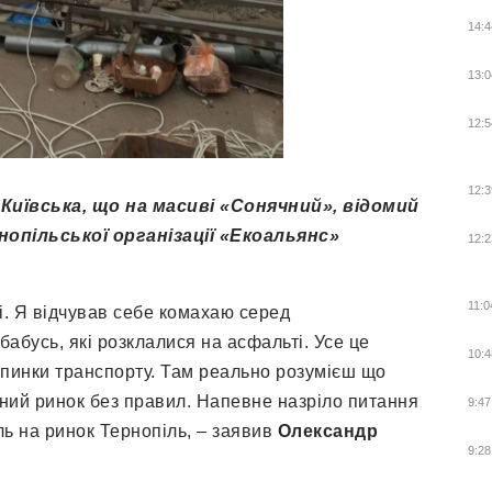
14:4
13:0
12:5
12:3
Київська, що на масиві «Сонячний», відомий
опільської організації «Екоальянс»
12:2
11:0
і. Я відчував себе комахаю серед
бабусь, які розклалися на асфальті. Усе це
10:4
упинки транспорту. Там реально розумієш що
ний ринок без правил. Напевне назріло питання
9:47
ь на ринок Тернопіль, – заявив
Олександр
9:28