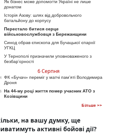
Як бізнес може допомогти Україні не лише
донатом
Історія Азову: шлях від добровольчого
батальйону до корпусу
Перестало битися серце
військовослужбовця з Бережанщини
Синод обрав єпископа для Бучацької єпархії
УГКЦ
У Тернополі призначили уповноваженого з
безбар’єрності
6 Серпня
ФК «Бучач» переміг у матчі пам’яті Володимира
4
Дроня
На 44-му році життя помер учасник АТО з
6
Козівщини
Більше >>
ільки, на вашу думку, ще
иватимуть активні бойові дії?