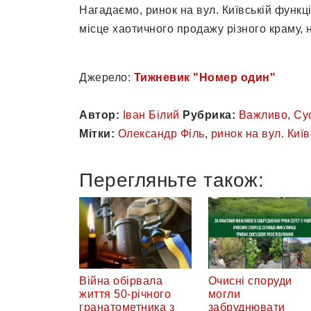
Нагадаємо, ринок на вул. Київській функці
місце хаотичного продажу різного краму, 
Джерело:
Тижневик "Номер один"
Автор:
Іван Білий
Рубрика:
Важливо
,
Су
Мітки:
Олександр Філь
,
ринок на вул. Київ
Перегляньте також:
Війна обірвала
Очисні споруди
життя 50-річного
могли
гранатометника з
забруднювати