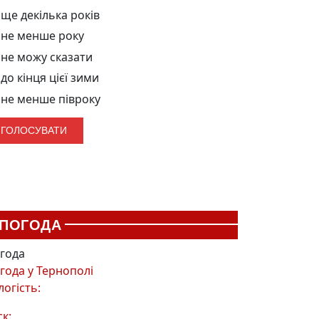
ще декілька років
не менше року
не можу сказати
до кінця цієї зими
не менше півроку
ПОГОДА
года
года у
Тернополі
логість:
ск: