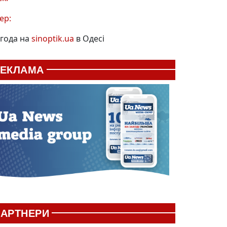
ер:
года на
sinoptik.ua
в Одесі
РЕКЛАМА
АРТНЕРИ