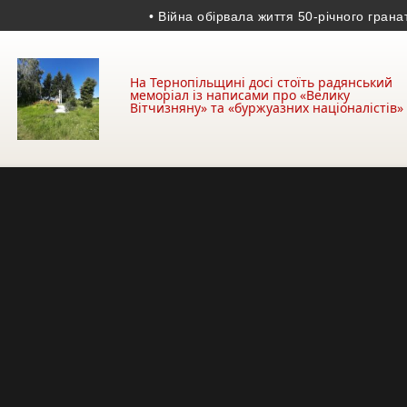
• Війна обірвала життя 50-річного гранатоме
На Тернопільщині досі стоїть радянський
меморіал із написами про «Велику
Вітчизняну» та «буржуазних націоналістів»