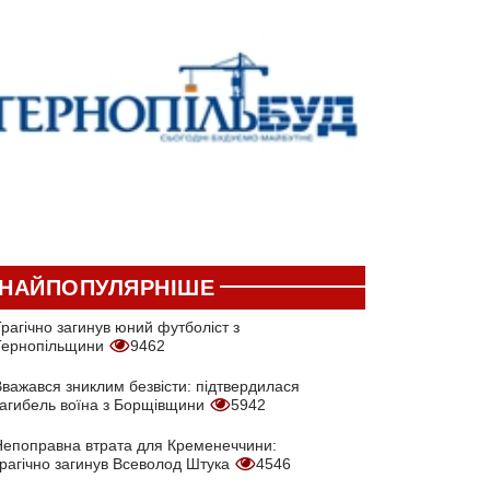
НАЙПОПУЛЯРНІШЕ
рагічно загинув юний футболіст з
Тернопільщини
9462
Вважався зниклим безвісти: підтвердилася
загибель воїна з Борщівщини
5942
Непоправна втрата для Кременеччини:
трагічно загинув Всеволод Штука
4546