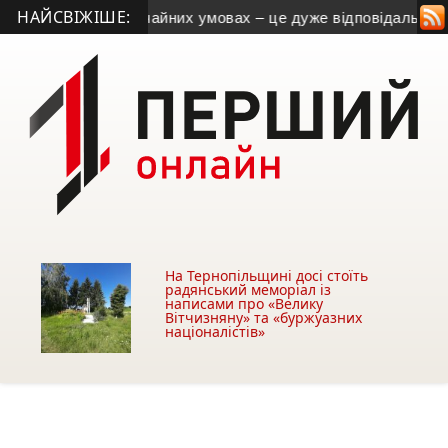
НАЙСВІЖІШЕ:
юдей у надзвичайних умовах – це дуже відповідально
• New 
На Тернопільщині досі стоїть
радянський меморіал із
написами про «Велику
Вітчизняну» та «буржуазних
націоналістів»