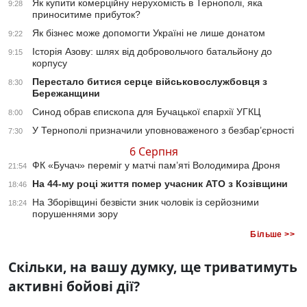
Як купити комерційну нерухомість в Тернополі, яка
9:28
приноситиме прибуток?
Як бізнес може допомогти Україні не лише донатом
9:22
Історія Азову: шлях від добровольчого батальйону до
9:15
корпусу
Перестало битися серце військовослужбовця з
8:30
Бережанщини
Синод обрав єпископа для Бучацької єпархії УГКЦ
8:00
У Тернополі призначили уповноваженого з безбар’єрності
7:30
6 Серпня
ФК «Бучач» переміг у матчі пам’яті Володимира Дроня
21:54
На 44-му році життя помер учасник АТО з Козівщини
18:46
На Зборівщині безвісти зник чоловік із серйозними
18:24
порушеннями зору
Більше >>
Скільки, на вашу думку, ще триватимуть
активні бойові дії?