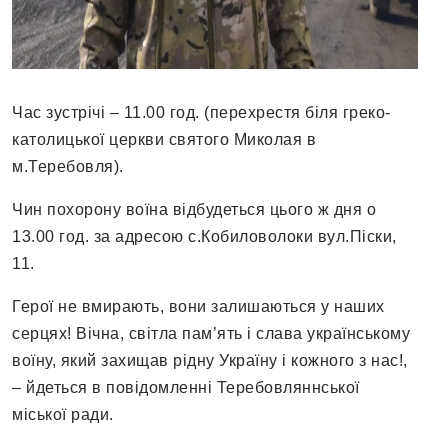
Час зустрічі – 11.00 год. (перехрестя біля греко-
католицької церкви святого Миколая в
м.Теребовля).
Чин похорону воїна відбудеться цього ж дня о
13.00 год. за адресою с.Кобиловолоки вул.Піски,
11.
Герої не вмирають, вони залишаються у наших
серцях! Вічна, світла пам’ять і слава українському
воїну, який захищав рідну Україну і кожного з нас!,
– йдеться в повідомленні Теребовляннської
міської ради.