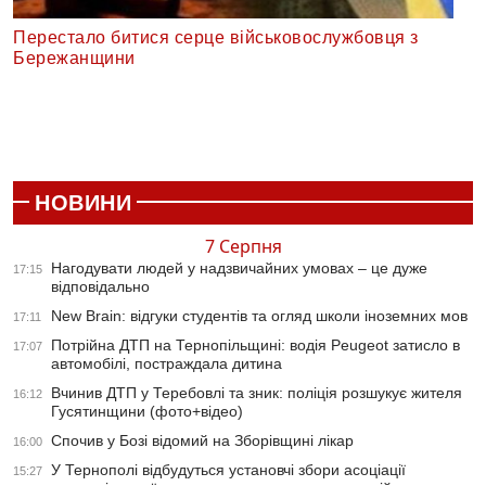
Перестало битися серце військовослужбовця з
Бережанщини
НОВИНИ
7 Серпня
Нагодувати людей у надзвичайних умовах – це дуже
17:15
відповідально
New Brain: відгуки студентів та огляд школи іноземних мов
17:11
Потрійна ДТП на Тернопільщині: водія Peugeot затисло в
17:07
автомобілі, постраждала дитина
Вчинив ДТП у Теребовлі та зник: поліція розшукує жителя
16:12
Гусятинщини (фото+відео)
Спочив у Бозі відомий на Зборівщині лікар
16:00
У Тернополі відбудуться установчі збори асоціації
15:27