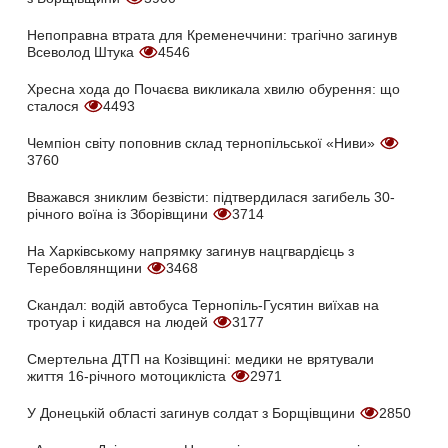
Непоправна втрата для Кременеччини: трагічно загинув
Всеволод Штука
4546
Хресна хода до Почаєва викликала хвилю обурення: що
сталося
4493
Чемпіон світу поповнив склад тернопільської «Ниви»
3760
Вважався зниклим безвісти: підтвердилася загибель 30-
річного воїна із Зборівщини
3714
На Харківському напрямку загинув нацгвардієць з
Теребовлянщини
3468
Скандал: водій автобуса Тернопіль-Гусятин виїхав на
тротуар і кидався на людей
3177
Смертельна ДТП на Козівщині: медики не врятували
життя 16-річного мотоцикліста
2971
У Донецькій області загинув солдат з Борщівщини
2850