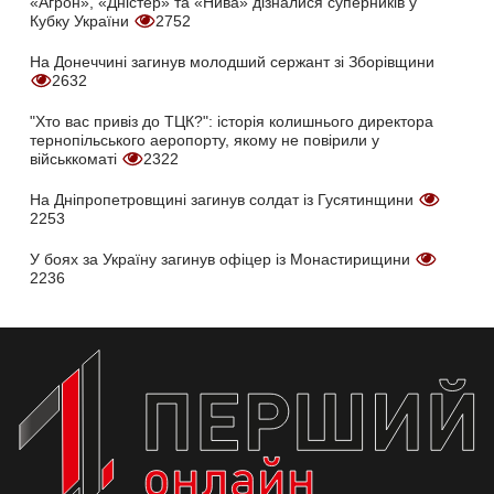
«Агрон», «Дністер» та «Нива» дізналися суперників у
Кубку України
2752
На Донеччині загинув молодший сержант зі Зборівщини
2632
"Хто вас привіз до ТЦК?": історія колишнього директора
тернопільського аеропорту, якому не повірили у
військкоматі
2322
На Дніпропетровщині загинув солдат із Гусятинщини
2253
У боях за Україну загинув офіцер із Монастирищини
2236