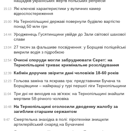
нащадків українських жертв польських репресій
Які ключові характеристики у вуличних камер
15:13
відеоспостереження
На Тернопільщині державі повернули будівлю вартістю
15:00
понад 50 млн грн
Уродженець Гусятинщини увійде до Зали світової шахової
14:44
слави
27 тисяч за фальшиве посвідчення: у Борщеві поліцейські
13:04
викрили водія з підробкою
Очисні споруди могли забруднювати Серет: на
12:54
Тернопільщині триває кримінальне розслідування
Кабмін доручив звірити дані чоловіків 18-60 років
12:39
Гольова заміна та яскрава гра: представники Бучача та
12:23
Борщівщини – найкращі у турі першої ліги Тернопільщини
Три дні не виходив на зв’язок: на Тернопільщині знайшли
11:04
мертвим 58-річного чоловіка
На Тернопільщині оголосили дводенну жалобу за
10:48
загиблим старшим сержантом
Смертельна знахідка в полі: піротехніки знищили
9:47
артилерійський снаряд на Бучаччині