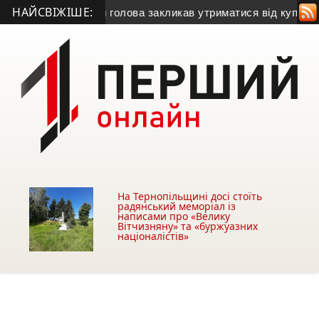
НАЙСВІЖІШЕ:
газу
• Міський голова закликав утриматися від купівлі будівл
На Тернопільщині досі стоїть
радянський меморіал із
написами про «Велику
Вітчизняну» та «буржуазних
націоналістів»