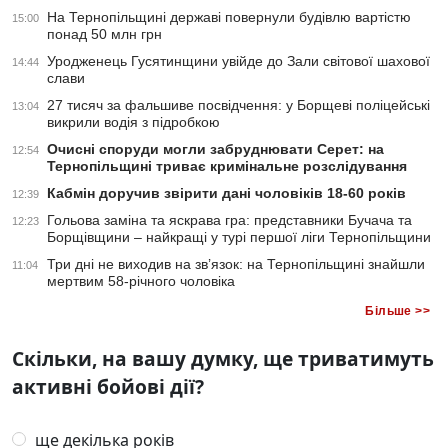
На Тернопільщині державі повернули будівлю вартістю
15:00
понад 50 млн грн
Уродженець Гусятинщини увійде до Зали світової шахової
14:44
слави
27 тисяч за фальшиве посвідчення: у Борщеві поліцейські
13:04
викрили водія з підробкою
Очисні споруди могли забруднювати Серет: на
12:54
Тернопільщині триває кримінальне розслідування
Кабмін доручив звірити дані чоловіків 18-60 років
12:39
Гольова заміна та яскрава гра: представники Бучача та
12:23
Борщівщини – найкращі у турі першої ліги Тернопільщини
Три дні не виходив на зв’язок: на Тернопільщині знайшли
11:04
мертвим 58-річного чоловіка
Більше >>
Скільки, на вашу думку, ще триватимуть
активні бойові дії?
ще декілька років