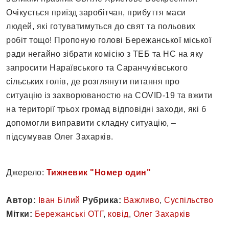
Очікується приїзд заробітчан, прибуття маси
людей, які готуватимуться до свят та польових
робіт тощо! Пропоную голові Бережанської міської
ради негайно зібрати комісію з ТЕБ та НС на яку
запросити Нараївського та Саранчуківського
сільських голів, де розглянути питання про
ситуацію із захворюваностю на COVID-19 та вжити
на території трьох громад відповідні заходи, які б
допомогли виправити складну ситуацію, –
підсумував Олег Захарків.
Джерело:
Тижневик "Номер один"
Автор:
Іван Білий
Рубрика:
Важливо
,
Суспільство
Мітки:
Бережанські ОТГ
,
ковід
,
Олег Захарків