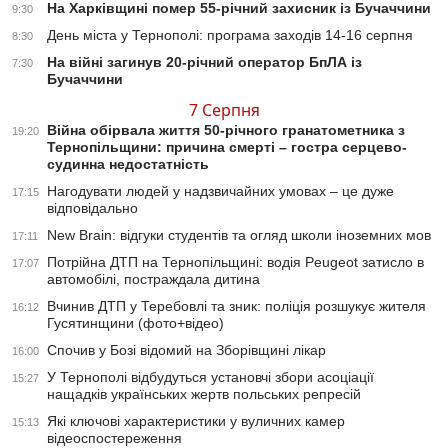
На Харківщині помер 55-річний захисник із Бучаччини
9:30
День міста у Тернополі: програма заходів 14-16 серпня
8:30
На війні загинув 20-річний оператор БпЛА із
7:30
Бучаччини
7 Серпня
Війна обірвала життя 50-річного гранатометника з
19:20
Тернопільщини: причина смерті – гостра серцево-
судинна недостатність
Нагодувати людей у надзвичайних умовах – це дуже
17:15
відповідально
New Brain: відгуки студентів та огляд школи іноземних мов
17:11
Потрійна ДТП на Тернопільщині: водія Peugeot затисло в
17:07
автомобілі, постраждала дитина
Вчинив ДТП у Теребовлі та зник: поліція розшукує жителя
16:12
Гусятинщини (фото+відео)
Спочив у Бозі відомий на Зборівщині лікар
16:00
У Тернополі відбудуться установчі збори асоціації
15:27
нащадків українських жертв польських репресій
Які ключові характеристики у вуличних камер
15:13
відеоспостереження