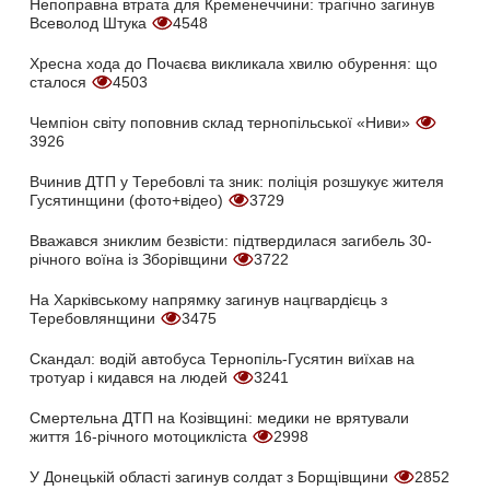
Непоправна втрата для Кременеччини: трагічно загинув
Всеволод Штука
4548
Хресна хода до Почаєва викликала хвилю обурення: що
сталося
4503
Чемпіон світу поповнив склад тернопільської «Ниви»
3926
Вчинив ДТП у Теребовлі та зник: поліція розшукує жителя
Гусятинщини (фото+відео)
3729
Вважався зниклим безвісти: підтвердилася загибель 30-
річного воїна із Зборівщини
3722
На Харківському напрямку загинув нацгвардієць з
Теребовлянщини
3475
Скандал: водій автобуса Тернопіль-Гусятин виїхав на
тротуар і кидався на людей
3241
Смертельна ДТП на Козівщині: медики не врятували
життя 16-річного мотоцикліста
2998
У Донецькій області загинув солдат з Борщівщини
2852