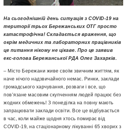
На сьогоднішній день ситуація з COVID-19 на
території трьох Бережанських ОТГ просто
катастрофічна! Складається враження, що
окрім медичних та лабораторних працівників
це питання нікому не цікаве. Про це заявив
екс-голова Бережанської РДА Олег Захарків.
– Місто Бережани живе своїм звичним життям, як
наче нічого надзвичайного немає. Ринки, заклади
громадського харчування, розваги і все, що
пов’язане масовим скупченням людей працює без
жодних обмежень! З понеділка на повну мають
запрацювати заклади освіти. Все це відбувається
в час, коли майже щодня хтось помирає від
COVID-19, на стаціонарному лікуванні 65 хворих з