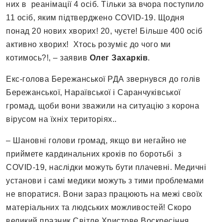
них в реанімації 4 осіб. Тільки за вчора поступило
11 осіб, яким підтверджено COVID-19. Щодня
понад 20 нових хворих! 20, чуєте! Більше 400 осіб
активно хворих! Хтось розуміє до чого ми
котимось?!, – заявив
Олег Захарків
.
Екс-голова Бережанської РДА звернувся до голів
Бережанської, Нараївської і Саранчуківської
громад, щоби вони зважили на ситуацію з корона
вірусом на їхніх територіях..
– Шановні голови громад, якщо ви негайно не
приймете кардинальних кроків по боротьбі з
COVID-19, наслідки можуть бути плачевні. Медичні
установи і самі медики можуть з тими проблемами
не впоратися. Вони зараз працюють на межі своїх
матеріальних та людських можливостей! Скоро
великий празник Світле Христове Воскресіння.