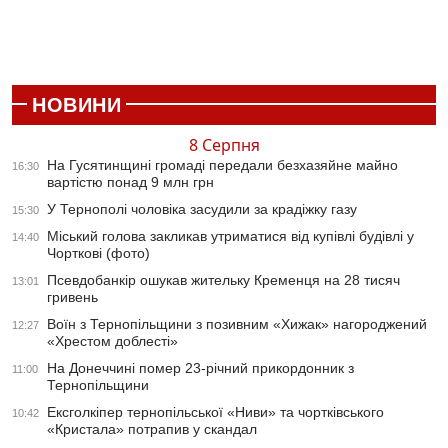
НОВИНИ
8 Серпня
На Гусятинщині громаді передали безхазяйне майно
16:30
вартістю понад 9 млн грн
У Тернополі чоловіка засудили за крадіжку газу
15:30
Міський голова закликав утриматися від купівлі будівлі у
14:40
Чорткові (фото)
Псевдобанкір ошукав жительку Кременця на 28 тисяч
13:01
гривень
Воїн з Тернопільщини з позивним «Хижак» нагороджений
12:27
«Хрестом доблесті»
На Донеччині помер 23-річний прикордонник з
11:00
Тернопільщини
Ексголкіпер тернопільської «Ниви» та чортківського
10:42
«Кристала» потрапив у скандал