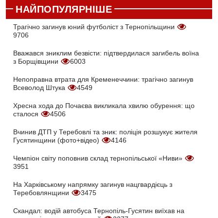
НАЙПОПУЛЯРНІШЕ
Трагічно загинув юний футболіст з Тернопільщини
9706
Вважався зниклим безвісти: підтвердилася загибель воїна
з Борщівщини
6003
Непоправна втрата для Кременеччини: трагічно загинув
Всеволод Штука
4549
Хресна хода до Почаєва викликала хвилю обурення: що
сталося
4506
Вчинив ДТП у Теребовлі та зник: поліція розшукує жителя
Гусятинщини (фото+відео)
4146
Чемпіон світу поповнив склад тернопільської «Ниви»
3951
На Харківському напрямку загинув нацгвардієць з
Теребовлянщини
3475
Скандал: водій автобуса Тернопіль-Гусятин виїхав на