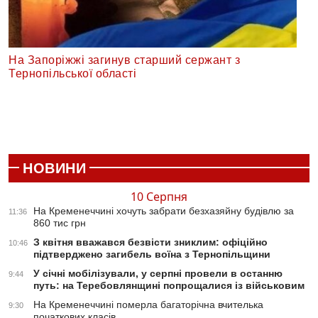
На Запоріжжі загинув старший сержант з
Тернопільської області
НОВИНИ
10 Серпня
На Кременеччині хочуть забрати безхазяйну будівлю за
11:36
860 тис грн
З квітня вважався безвісти зниклим: офіційно
10:46
підтверджено загибель воїна з Тернопільщини
У січні мобілізували, у серпні провели в останню
9:44
путь: на Теребовлянщині попрощалися із військовим
На Кременеччині померла багаторічна вчителька
9:30
початкових класів