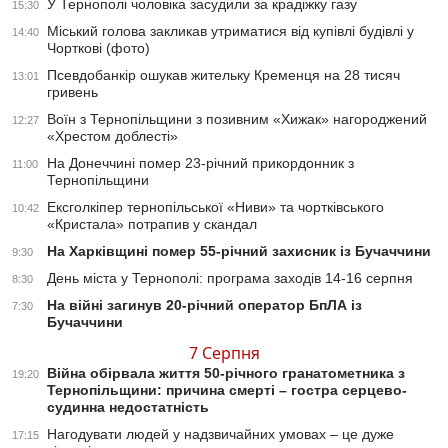
У Тернополі чоловіка засудили за крадіжку газу
15:30
Міський голова закликав утриматися від купівлі будівлі у
14:40
Чорткові (фото)
Псевдобанкір ошукав жительку Кременця на 28 тисяч
13:01
гривень
Воїн з Тернопільщини з позивним «Хижак» нагороджений
12:27
«Хрестом доблесті»
На Донеччині помер 23-річний прикордонник з
11:00
Тернопільщини
Ексголкіпер тернопільської «Ниви» та чортківського
10:42
«Кристала» потрапив у скандал
На Харківщині помер 55-річний захисник із Бучаччини
9:30
День міста у Тернополі: програма заходів 14-16 серпня
8:30
На війні загинув 20-річний оператор БпЛА із
7:30
Бучаччини
7 Серпня
Війна обірвала життя 50-річного гранатометника з
19:20
Тернопільщини: причина смерті – гостра серцево-
судинна недостатність
Нагодувати людей у надзвичайних умовах – це дуже
17:15