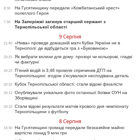
На Гусятинщину передали «Комбатанський хрест»
8:30
полеглого Героя
На Запоріжжі загинув старший сержант з
7:30
Тернопільської області
9 Серпня
«Нива» проведе домашній матч Кубка України не в
21:40
Тернополі: де відбудеться гра з «Буковиною»
Як вибрати келихи для дому: прозорі чи кольорові, гладкі
20:25
чи фактурні
П’яний водій із 3,48 проміле спричинив ДТП на
20:23
Тернопільщині: згодом з’ясувалася несподівана деталь
Кубок Тернопільської області: стали відомі фіналісти
20:20
Опублікували унікальне фото останньої боївки ОУН на
20:13
Зборівщині
Стали відомі результати матчів ігрового дня чемпіонату
20:10
Тернопільщини з футболу
8 Серпня
На Гусятинщині громаді передали безхазяйне майно
16:30
вартістю понад 9 млн грн