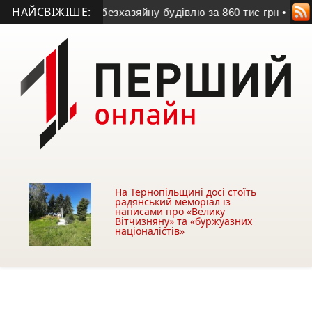
НАЙСВІЖІШЕ:
уть забрати безхазяйну будівлю за 860 тис грн
• З квітня в
На Тернопільщині досі стоїть
радянський меморіал із
написами про «Велику
Вітчизняну» та «буржуазних
націоналістів»