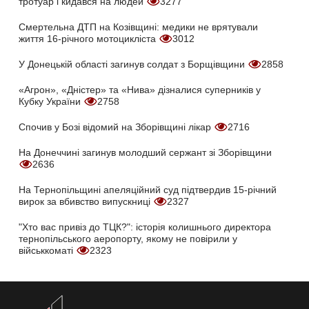
тротуар і кидався на людей
3277
Смертельна ДТП на Козівщині: медики не врятували
життя 16-річного мотоцикліста
3012
У Донецькій області загинув солдат з Борщівщини
2858
«Агрон», «Дністер» та «Нива» дізналися суперників у
Кубку України
2758
Спочив у Бозі відомий на Зборівщині лікар
2716
На Донеччині загинув молодший сержант зі Зборівщини
2636
На Тернопільщині апеляційний суд підтвердив 15-річний
вирок за вбивство випускниці
2327
"Хто вас привіз до ТЦК?": історія колишнього директора
тернопільського аеропорту, якому не повірили у
військкоматі
2323