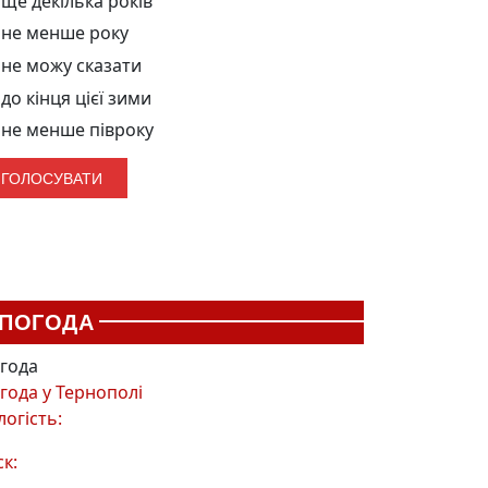
ще декілька років
не менше року
не можу сказати
до кінця цієї зими
не менше півроку
ПОГОДА
года
года у
Тернополі
логість:
ск: