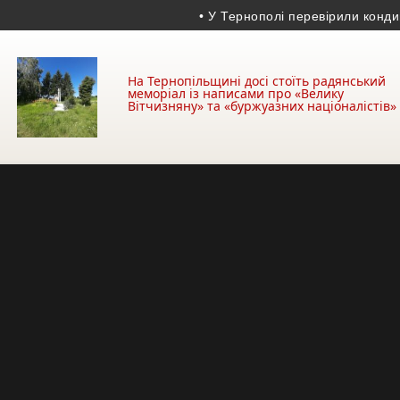
• У Тернополі перевірили кондиціонер
На Тернопільщині досі стоїть радянський
меморіал із написами про «Велику
Вітчизняну» та «буржуазних націоналістів»