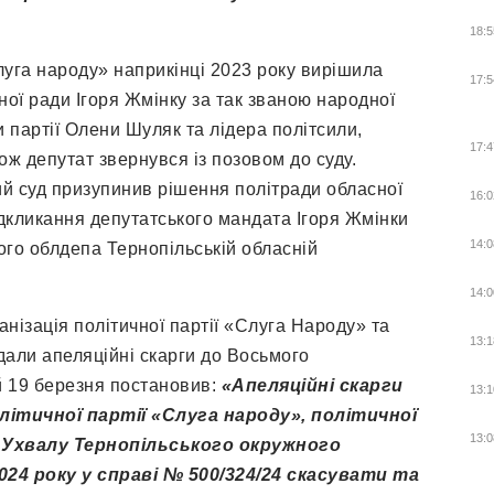
18:5
Слуга народу» наприкінці 2023 року вирішила
17:5
ної ради Ігоря Жмінку за так званою народної
и партії Олени Шуляк та лідера політсили,
17:4
ж депутат звернувся із позовом до суду.
й суд призупинив рішення політради обласної
16:0
ідкликання депутатського мандата Ігоря Жмінки
14:0
ього облдепа Тернопільській обласній
14:0
нізація політичної партії «Слуга Народу» та
13:1
дали апеляційні скарги до Восьмого
й 19 березня постановив:
«Апеляційні скарги
13:1
олітичної партії «Слуга народу», політичної
13:0
 Ухвалу Тернопільського окружного
024 року у справі № 500/324/24 скасувати та