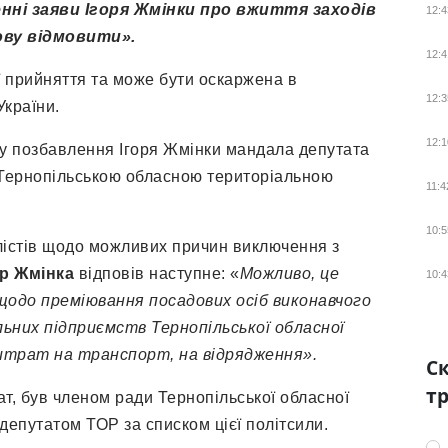
нні заяви Ігоря Жмінки про вжиття заходів
12:4
ову відмовити».
12:4
ї прийняття та може бути оскаржена в
12:3
України.
12:1
у позбавлення Ігоря Жмінки мандала депутата
 Тернопільською обласною територіальною
11:4
10:5
лістів щодо можливих причин виключення з
ор Жмінка
відповів наступне: «
Можливо, це
10:4
 щодо преміювання посадових осіб виконавчого
льних підприємств Тернопільської обласної
витрат на транспорт, на відрядження».
Ск
тр
т, був членом ради Тернопільської обласної
 депутатом ТОР за списком цієї політсили.