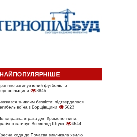
НАЙПОПУЛЯРНІШЕ
рагічно загинув юний футболіст з
Тернопільщини
8845
Вважався зниклим безвісти: підтвердилася
загибель воїна з Борщівщини
5623
Непоправна втрата для Кременеччини:
трагічно загинув Всеволод Штука
4544
Хресна хода до Почаєва викликала хвилю