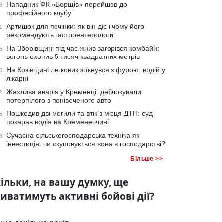
Нападник ФК «Борщів» перейшов до
3
професійного клубу
Артишок для печінки: як він діє і чому його
1
рекомендують гастроентерологи
На Зборівщині під час жнив загорівся комбайн:
5
вогонь охопив 5 тисяч квадратних метрів
На Козівщині легковик зіткнувся з фурою: водій у
0
лікарні
Жахлива аварія у Кременці: деблокували
2
потерпілого з понівеченого авто
Пошкодив дві могили та втік з місця ДТП: суд
5
покарав водія на Кременеччині
Сучасна сільськогосподарська техніка як
3
інвестиція: чи окуповується вона в господарстві?
Більше >>
ільки, на вашу думку, ще
иватимуть активні бойові дії?