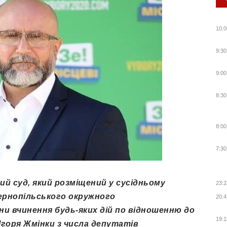
10:0
9:30
9:00
8:30
8:00
7:30
й суд, який розміщений у сусідньому
23:2
Тернопільського окружного
20:4
и вчинення будь-яких дій по відношенню до
19:1
горя Жмінки з числа депутатів