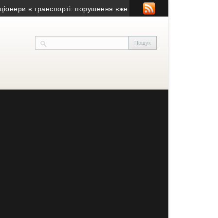
и в транспорті: порушення вже виявили
• Понад 15 років у шве