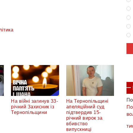
літика
По
На війні загинув 33-
На Тернопільщині
По
річний Захисник із
апеляційний суд
Тернопільщини
підтвердив 15-
во
річний вирок за
вбивство
ти
випускниці