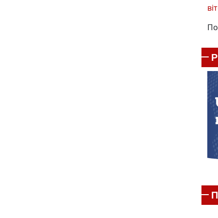
віт
По
П