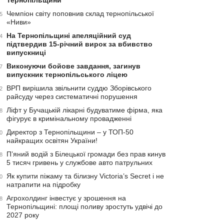
Тернопільщини
Чемпіон світу поповнив склад тернопільської
5
«Ниви»
На Тернопільщині апеляційний суд
4
підтвердив 15-річний вирок за вбивство
випускниці
Виконуючи бойове завдання, загинув
7
випускник тернопільського ліцею
ВРП вирішила звільнити суддю Зборівського
2
райсуду через систематичні порушення
Ліфт у Бучацькій лікарні будуватиме фірма, яка
8
фігурує в кримінальному провадженні
Директор з Тернопільщини – у ТОП-50
0
найкращих освітян України!
П’яний водій з Білецької громади без прав кинув
8
5 тисяч гривень у службове авто патрульних
Як купити піжаму та білизну Victoria’s Secret і не
0
натрапити на підробку
Агрохолдинг інвестує у зрошення на
8
Тернопільщині: площі поливу зростуть удвічі до
2027 року