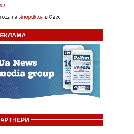
ер:
года на
sinoptik.ua
в Одесі
РЕКЛАМА
АРТНЕРИ