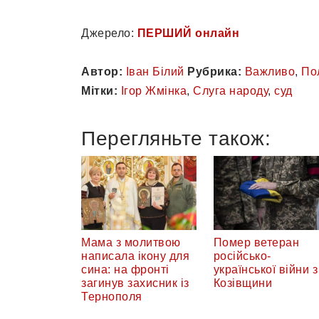
Джерело:
ПЕРШИЙ онлайн
Автор:
Іван Білий
Рубрика:
Важливо
,
По
Мітки:
Ігор Жмінка
,
Слуга народу
,
суд
Перегляньте також:
Мама з молитвою
Помер ветеран
написала ікону для
російсько-
сина: на фронті
української війни з
загинув захисник із
Козівщини
Тернополя