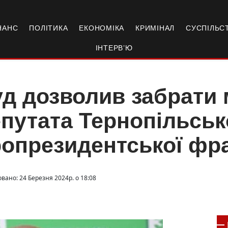
НАНС
ПОЛІТИКА
ЕКОНОМІКА
КРИМІНАЛ
СУСПІЛЬС
ІНТЕРВ’Ю
д дозволив забрати 
путата Тернопільськ
опрезидентської фра
вано: 24 Березня 2024р. о 18:08