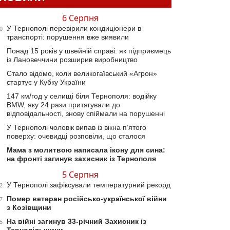
6 Серпня
У Тернополі перевірили кондиціонери в
0
транспорті: порушення вже виявили
Понад 15 років у швейній справі: як підприємець
із Лановеччини розширив виробництво
Стало відомо, коли великогаївський «Агрон»
стартує у Кубку України
147 км/год у селищі біля Тернополя: водійку
BMW, яку 24 рази притягували до
відповідальності, знову спіймали на порушенні
У Тернополі чоловік випав із вікна п’ятого
поверху: очевидці розповіли, що сталося
Мама з молитвою написала ікону для сина:
на фронті загинув захисник із Тернополя
5 Серпня
У Тернополі зафіксували температурний рекорд
2
Помер ветеран російсько-української війни
7
з Козівщини
На війні загинув 33-річний Захисник із
5