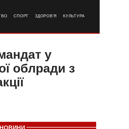
ТВО
СПОРТ
ЗДОРОВ’Я
КУЛЬТУРА
мандат у
ої облради з
кції
НОВИНИ