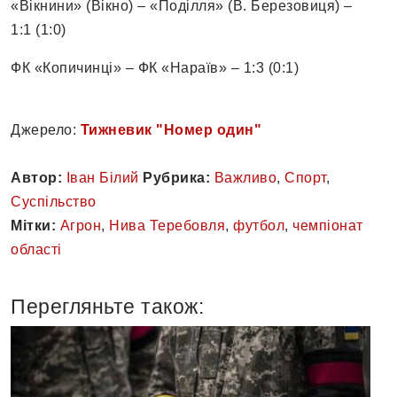
«Вікнини» (Вікно) – «Поділля» (В. Березовиця) –
1:1 (1:0)
ФК «Копичинці» – ФК «Нараїв» – 1:3 (0:1)
Джерело:
Тижневик "Номер один"
Автор:
Іван Білий
Рубрика:
Важливо
,
Спорт
,
Суспільство
Мітки:
Агрон
,
Нива Теребовля
,
футбол
,
чемпіонат
області
Перегляньте також: