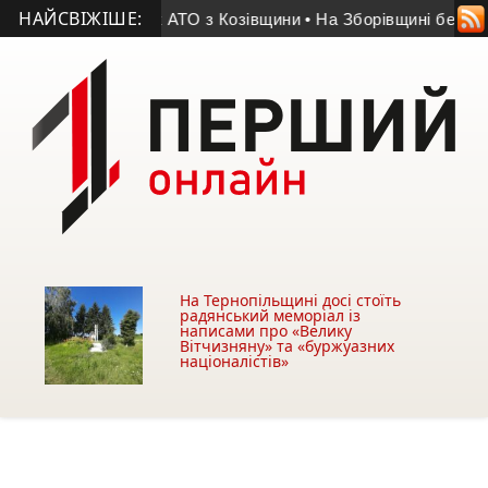
НАЙСВІЖІШЕ:
 помер учасник АТО з Козівщини
• На Зборівщині безвісти зни
На Тернопільщині досі стоїть
радянський меморіал із
написами про «Велику
Вітчизняну» та «буржуазних
націоналістів»