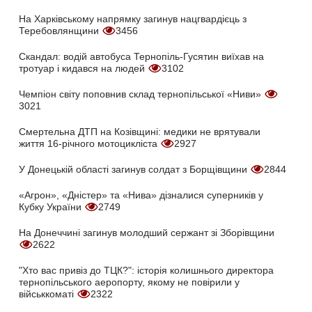
На Харківському напрямку загинув нацгвардієць з
Теребовлянщини
3456
Скандал: водій автобуса Тернопіль-Гусятин виїхав на
тротуар і кидався на людей
3102
Чемпіон світу поповнив склад тернопільської «Ниви»
3021
Смертельна ДТП на Козівщині: медики не врятували
життя 16-річного мотоцикліста
2927
У Донецькій області загинув солдат з Борщівщини
2844
«Агрон», «Дністер» та «Нива» дізналися суперників у
Кубку України
2749
На Донеччині загинув молодший сержант зі Зборівщини
2622
"Хто вас привіз до ТЦК?": історія колишнього директора
тернопільського аеропорту, якому не повірили у
військкоматі
2322