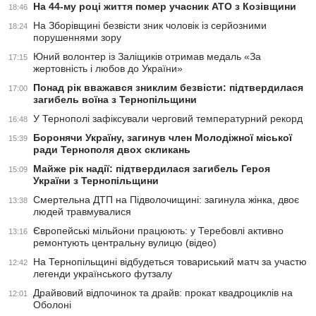
На 44-му році життя помер учасник АТО з Козівщини
18:46
На Зборівщині безвісти зник чоловік із серйозними
18:24
порушеннями зору
Юний волонтер із Заліщиків отримав медаль «За
17:15
жертовність і любов до України»
Понад рік вважався зниклим безвісти: підтвердилася
17:00
загибель воїна з Тернопільщини
У Тернополі зафіксували черговий температурний рекорд
16:48
Боронячи Україну, загинув член Молодіжної міської
15:39
ради Тернополя двох скликань
Майже рік надії: підтвердилася загибель Героя
15:09
України з Тернопільщини
Смертельна ДТП на Підволочищині: загинула жінка, двоє
13:38
людей травмувалися
Європейські мільйони працюють: у Теребовлі активно
13:16
ремонтують центральну вулицю (відео)
На Тернопільщині відбудеться товариський матч за участю
12:42
легенди українського футзалу
Драйвовий відпочинок та драйв: прокат квадроциклів на
12:01
Оболоні