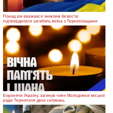
Понад рік вважався зниклим безвісти:
підтвердилася загибель воїна з Тернопільщини
Боронячи Україну, загинув член Молодіжної міської
ради Тернополя двох скликань