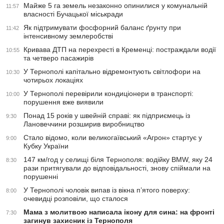
Майже 5 га земель незаконно опинилися у комунальній
11:57
власності Бучацької міськради
Як підтримувати фосфорний баланс ґрунту при
11:42
інтенсивному землеробстві
Кривава ДТП на перехресті в Кременці: постраждали водії
10:55
та четверо пасажирів
У Тернополі капітально відремонтують світлофори на
10:30
чотирьох локаціях
У Тернополі перевірили кондиціонери в транспорті:
10:00
порушення вже виявили
Понад 15 років у швейній справі: як підприємець із
9:30
Лановеччини розширив виробництво
Стало відомо, коли великогаївський «Агрон» стартує у
9:00
Кубку України
147 км/год у селищі біля Тернополя: водійку BMW, яку 24
8:30
рази притягували до відповідальності, знову спіймали на
порушенні
У Тернополі чоловік випав із вікна п’ятого поверху:
8:00
очевидці розповіли, що сталося
Мама з молитвою написала ікону для сина: на фронті
7:30
загинув захисник із Тернополя