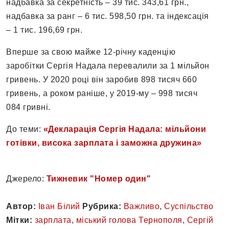
надбавка за секретність – 39 тис. 343,61 грн.,
надбавка за ранг – 6 тис. 598,50 грн. та індексація
– 1 тис. 196,69 грн.
Вперше за свою майже 12-річну каденцію
заробітки Сергія Надала перевалили за 1 мільйон
гривень. У 2020 році він заробив 898 тисяч 660
гривень, а роком раніше, у 2019-му – 998 тисяч
084 гривні.
До теми:
«Декларація Сергія Надала: мільйони
готівки, висока зарплата і заможна дружина»
Джерело:
Тижневик "Номер один"
Автор:
Іван Білий
Рубрика:
Важливо
,
Суспільство
Мітки:
зарплата
,
міський голова Тернополя
,
Сергій