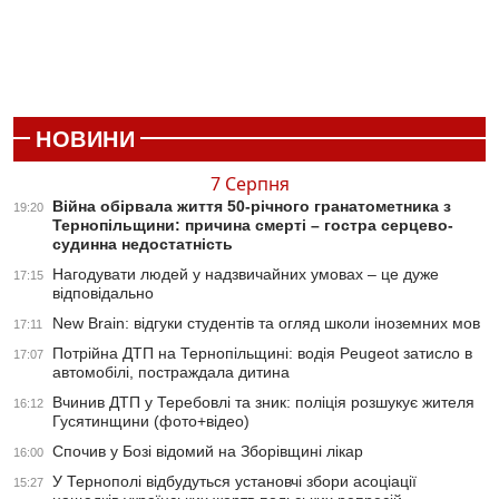
НОВИНИ
7 Серпня
Війна обірвала життя 50-річного гранатометника з
19:20
Тернопільщини: причина смерті – гостра серцево-
судинна недостатність
Нагодувати людей у надзвичайних умовах – це дуже
17:15
відповідально
New Brain: відгуки студентів та огляд школи іноземних мов
17:11
Потрійна ДТП на Тернопільщині: водія Peugeot затисло в
17:07
автомобілі, постраждала дитина
Вчинив ДТП у Теребовлі та зник: поліція розшукує жителя
16:12
Гусятинщини (фото+відео)
Спочив у Бозі відомий на Зборівщині лікар
16:00
У Тернополі відбудуться установчі збори асоціації
15:27