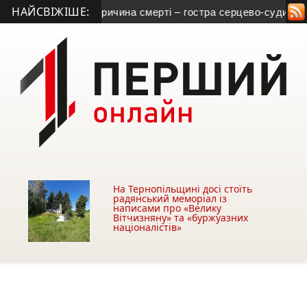
НАЙСВІЖІШЕ:
рнопільщини: причина смерті – гостра серцево-судинна недос
На Тернопільщині досі стоїть
радянський меморіал із
написами про «Велику
Вітчизняну» та «буржуазних
націоналістів»