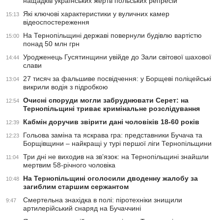
нащадків українських жертв польських репресій
Які ключові характеристики у вуличних камер
15:13
відеоспостереження
На Тернопільщині державі повернули будівлю вартістю
15:00
понад 50 млн грн
Уродженець Гусятинщини увійде до Зали світової шахової
14:44
слави
27 тисяч за фальшиве посвідчення: у Борщеві поліцейські
13:04
викрили водія з підробкою
Очисні споруди могли забруднювати Серет: на
12:54
Тернопільщині триває кримінальне розслідування
Кабмін доручив звірити дані чоловіків 18-60 років
12:39
Гольова заміна та яскрава гра: представники Бучача та
12:23
Борщівщини – найкращі у турі першої ліги Тернопільщини
Три дні не виходив на зв’язок: на Тернопільщині знайшли
11:04
мертвим 58-річного чоловіка
На Тернопільщині оголосили дводенну жалобу за
10:48
загиблим старшим сержантом
Смертельна знахідка в полі: піротехніки знищили
9:47
артилерійський снаряд на Бучаччині