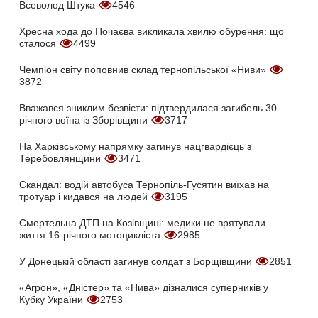
Всеволод Штука
4546
Хресна хода до Почаєва викликала хвилю обурення: що
сталося
4499
Чемпіон світу поповнив склад тернопільської «Ниви»
3872
Вважався зниклим безвісти: підтвердилася загибель 30-
річного воїна із Зборівщини
3717
На Харківському напрямку загинув нацгвардієць з
Теребовлянщини
3471
Скандал: водій автобуса Тернопіль-Гусятин виїхав на
тротуар і кидався на людей
3195
Смертельна ДТП на Козівщині: медики не врятували
життя 16-річного мотоцикліста
2985
У Донецькій області загинув солдат з Борщівщини
2851
«Агрон», «Дністер» та «Нива» дізналися суперників у
Кубку України
2753