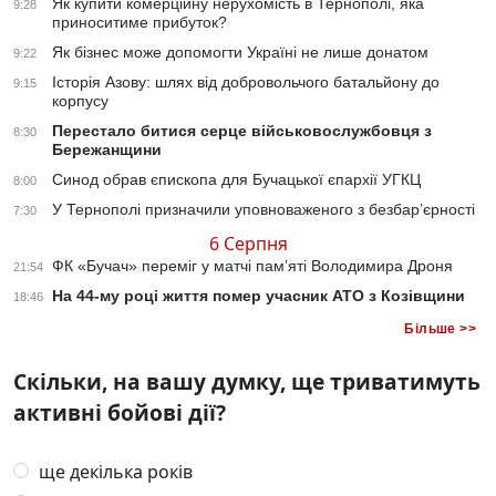
Як купити комерційну нерухомість в Тернополі, яка
9:28
приноситиме прибуток?
Як бізнес може допомогти Україні не лише донатом
9:22
Історія Азову: шлях від добровольчого батальйону до
9:15
корпусу
Перестало битися серце військовослужбовця з
8:30
Бережанщини
Синод обрав єпископа для Бучацької єпархії УГКЦ
8:00
У Тернополі призначили уповноваженого з безбар’єрності
7:30
6 Серпня
ФК «Бучач» переміг у матчі пам’яті Володимира Дроня
21:54
На 44-му році життя помер учасник АТО з Козівщини
18:46
Більше >>
Скільки, на вашу думку, ще триватимуть
активні бойові дії?
ще декілька років