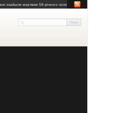
найшли мертвим 58-річного чоловіка
• На Тернопільщині оголос