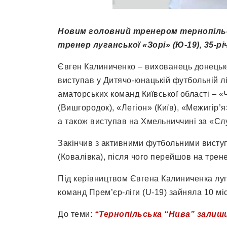
Новим головний тренером тернопільс
тренер луганської «Зорі» (Ю-19), 35-р
Євген Калиниченко – вихованець донецьк
виступав у Дитячо-юнацькій футбольній лі
аматорських команд Київської області – «
(Вишгородок), «Легіон» (Київ), «Межигір’я»
а також виступав на Хмельниччині за «Сл
Закінчив з активними футбольними виступ
(Ковалівка), після чого перейшов на трен
Під керівництвом Євгена Калиниченка луга
команд Прем’єр-ліги (U-19) зайняла 10 мі
До теми:
“Тернопільська “Нива” залиш