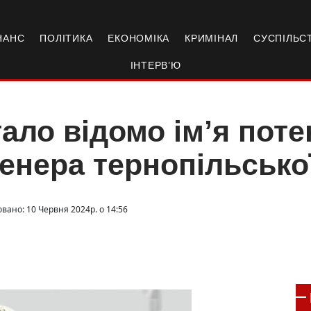
НАНС
ПОЛІТИКА
ЕКОНОМІКА
КРИМІНАЛ
СУСПІЛЬС
ІНТЕРВ’Ю
ало відомо ім’я поте
енера тернопільсько
овано: 10 Червня 2024р. о 14:56