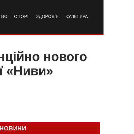
ТВО
СПОРТ
ЗДОРОВ’Я
КУЛЬТУРА
нційно нового
ї «Ниви»
НОВИНИ