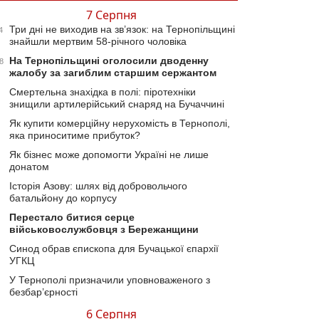
7 Серпня
Три дні не виходив на зв’язок: на Тернопільщині
4
знайшли мертвим 58-річного чоловіка
На Тернопільщині оголосили дводенну
8
жалобу за загиблим старшим сержантом
Смертельна знахідка в полі: піротехніки
знищили артилерійський снаряд на Бучаччині
Як купити комерційну нерухомість в Тернополі,
яка приноситиме прибуток?
Як бізнес може допомогти Україні не лише
донатом
Історія Азову: шлях від добровольчого
батальйону до корпусу
Перестало битися серце
військовослужбовця з Бережанщини
Синод обрав єпископа для Бучацької єпархії
УГКЦ
У Тернополі призначили уповноваженого з
безбар’єрності
6 Серпня