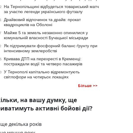
На Тернопільщині відбудеться товариський матч
2
за участю легенди українського футзалу
Драйвовий відпочинок та драйв: прокат
1
квадроциклів на Оболоні
Майже 5 га земель незаконно опинилися у
7
комунальній власності Бучацької міськради
Як підтримувати фосфорний баланс ґрунту при
2
інтенсивному землеробстві
Кривава ДТП на перехресті в Кременці:
5
постраждали водії та четверо пасажирів
У Тернополі капітально відремонтують
0
світлофори на чотирьох локаціях
Більше >>
ільки, на вашу думку, ще
иватимуть активні бойові дії?
ще декілька років
не менше року