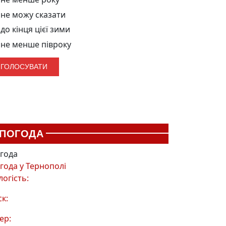
не можу сказати
до кінця цієї зими
не менше півроку
ПОГОДА
года
года у
Тернополі
логість:
ск:
ер: