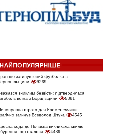
НАЙПОПУЛЯРНІШЕ
рагічно загинув юний футболіст з
Тернопільщини
9269
Вважався зниклим безвісти: підтвердилася
загибель воїна з Борщівщини
5881
Непоправна втрата для Кременеччини:
трагічно загинув Всеволод Штука
4545
Хресна хода до Почаєва викликала хвилю
обурення: що сталося
4489