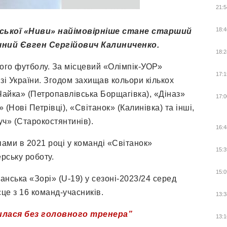
21:5
18:4
ької «Ниви» найімовірніше стане старший
ічний Євген Сергійович Калиниченко.
18:2
ого футболу. За місцевий «Олімпік-УОР»
17:1
зі України. Згодом захищав кольори кількох
Чайка» (Петропавлівська Борщагівка), «Діназ»
17:0
 (Нові Петрівці), «Світанок» (Калинівка) та інші,
уч» (Старокостянтинів).
16:4
ами в 2021 році у команді «Світанок»
15:3
ерську роботу.
15:0
нська «Зорі» (U-19) у сезоні-2023/24 серед
сце з 16 команд-учасників.
13:3
илася без головного тренера”
13:1