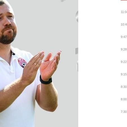
11:0
10:4
9:47
9:28
9:22
9:15
8:30
8:00
7:30