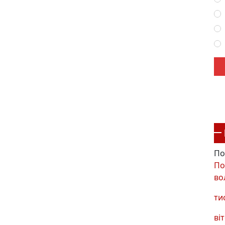
По
По
во
ти
віт