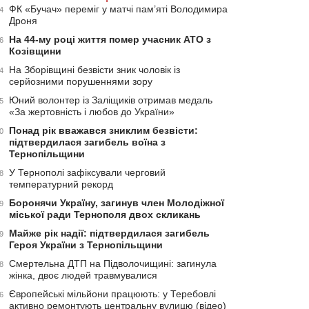
ФК «Бучач» переміг у матчі пам’яті Володимира
4
Дроня
На 44-му році життя помер учасник АТО з
6
Козівщини
На Зборівщині безвісти зник чоловік із
4
серйозними порушеннями зору
Юний волонтер із Заліщиків отримав медаль
5
«За жертовність і любов до України»
Понад рік вважався зниклим безвісти:
0
підтвердилася загибель воїна з
Тернопільщини
У Тернополі зафіксували черговий
8
температурний рекорд
Боронячи Україну, загинув член Молодіжної
9
міської ради Тернополя двох скликань
Майже рік надії: підтвердилася загибель
9
Героя України з Тернопільщини
Смертельна ДТП на Підволочищині: загинула
8
жінка, двоє людей травмувалися
Європейські мільйони працюють: у Теребовлі
6
активно ремонтують центральну вулицю (відео)