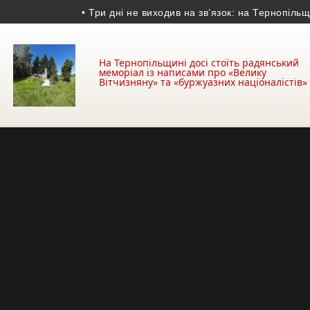
• Три дні не виходив на зв’язок: на Тернопільщині з
На Тернопільщині досі стоїть радянський
меморіал із написами про «Велику
Вітчизняну» та «буржуазних націоналістів»