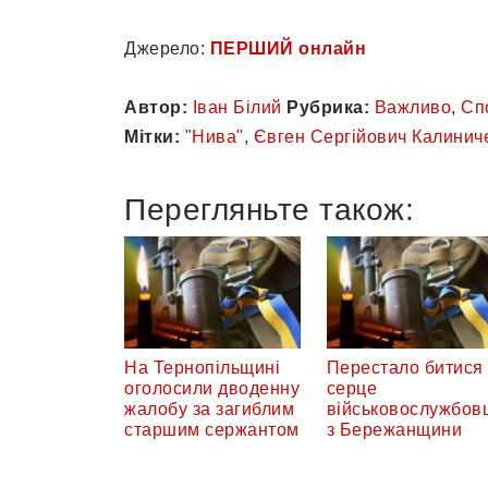
Джерело:
ПЕРШИЙ онлайн
Автор:
Іван Білий
Рубрика:
Важливо
,
Сп
Мітки:
"Нива"
,
Євген Сергійович Калинич
Перегляньте також:
На Тернопільщині
Перестало битися
оголосили дводенну
серце
жалобу за загиблим
військовослужбов
старшим сержантом
з Бережанщини