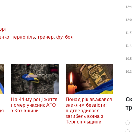
12:4
12:0
орт
11:5
енко
,
тернопіль
,
тренер
,
футбол
11:4
10:5
10:3
Ск
На 44-му році життя
Понад рік вважався
помер учасник АТО
зниклим безвісти:
тр
ця
з Козівщини
підтвердилася
загибель воїна з
Тернопільщини