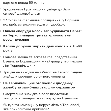
вартістю понад 50 млн грн
Уродженець Гусятинщини увійде до Зали
4
світової шахової слави
27 тисяч за фальшиве посвідчення: у Борщеві
4
поліцейські викрили водія з підробкою
Очисні споруди могли забруднювати Серет:
4
на Тернопільщині триває кримінальне
розслідування
Кабмін доручив звірити дані чоловіків 18-60
9
років
Гольова заміна та яскрава гра: представники
3
Бучача та Борщівщини – найкращі у турі першої
ліги Тернопільщини
Три дні не виходив на зв’язок: на Тернопільщині
4
знайшли мертвим 58-річного чоловіка
На Тернопільщині оголосили дводенну
8
жалобу за загиблим старшим сержантом
Смертельна знахідка в полі: піротехніки
знищили артилерійський снаряд на Бучаччині
Як купити комерційну нерухомість в Тернополі,
яка приноситиме прибуток?