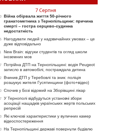
7 Серпня
Війна обірвала життя 50-річного
0
гранатометника з Тернопільщини: причина
смерті – гостра серцево-судинна
недостатність
Нагодувати людей у надзвичайних умовах – це
5
дуже відповідально
New Brain: відгуки студентів та огляд школи
1
іноземних мов
Потрійна ДТП на Тернопільщині: водія Peugeot
7
затисло в автомобілі, постраждала дитина
Вчинив ДТП у Теребовлі та зник: поліція
2
розшукує жителя Гусятинщини (фото+відео)
Спочив у Бозі відомий на Зборівщині лікар
0
У Тернополі відбудуться установчі збори
7
асоціації нащадків українських жертв польських
репресій
Які ключові характеристики у вуличних камер
3
відеоспостереження
На Тернопільщині державі повернули будівлю
0