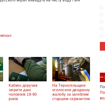
усского міра» виведуть на чисту воду і він
имінал
Кабмін доручив
На Тернопільщині
По
звірити дані
оголосили дводенну
По
чоловіків 18-60
жалобу за загиблим
во
років
старшим сержантом