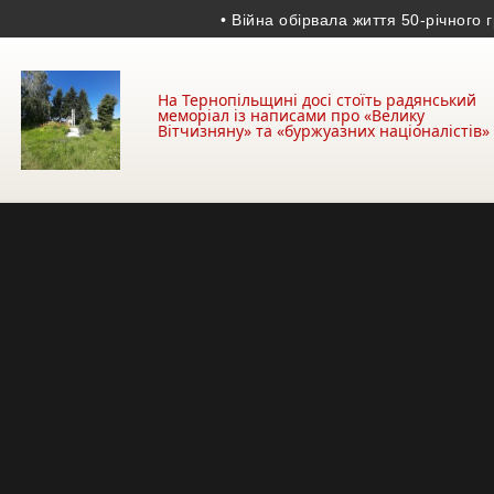
• Війна обірвала життя 50-річного гранат
На Тернопільщині досі стоїть радянський
меморіал із написами про «Велику
Вітчизняну» та «буржуазних націоналістів»