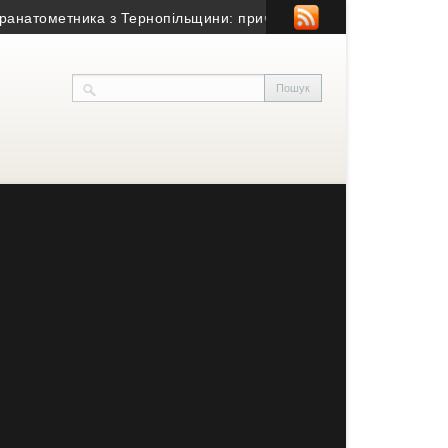
ометника з Тернопільщини: причина смерті – гостра серцево-су