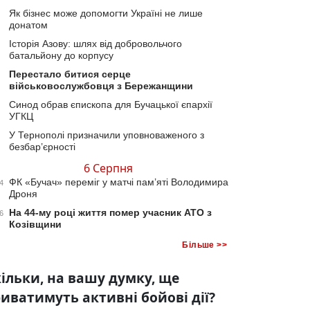
Як бізнес може допомогти Україні не лише
донатом
Історія Азову: шлях від добровольчого
батальйону до корпусу
Перестало битися серце
військовослужбовця з Бережанщини
Синод обрав єпископа для Бучацької єпархії
УГКЦ
У Тернополі призначили уповноваженого з
безбар’єрності
6 Серпня
ФК «Бучач» переміг у матчі пам’яті Володимира
4
Дроня
На 44-му році життя помер учасник АТО з
6
Козівщини
Більше >>
ільки, на вашу думку, ще
иватимуть активні бойові дії?