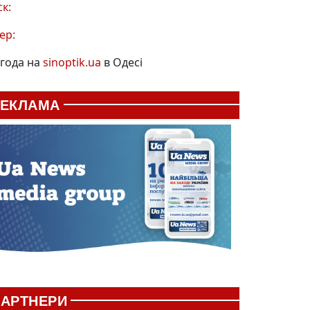
ск:
ер:
года на
sinoptik.ua
в Одесі
РЕКЛАМА
АРТНЕРИ