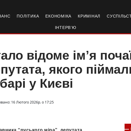
НАНС
ПОЛІТИКА
ЕКОНОМІКА
КРИМІНАЛ
СУСПІЛЬС
ІНТЕРВ’Ю
ало відоме ім’я поча
путата, якого пійма
барі у Києві
овано: 16 Лютого 2026р. о 17:25
авника “руського міра”, депутата