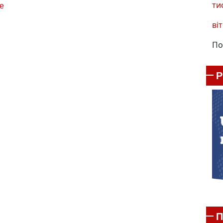
ти
е
віт
По
П