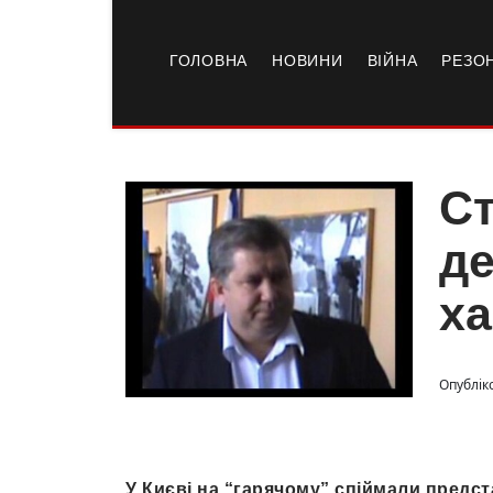
ГОЛОВНА
НОВИНИ
ВІЙНА
РЕЗО
Ст
де
ха
Опублік
У Києві на “гарячому” спіймали предст