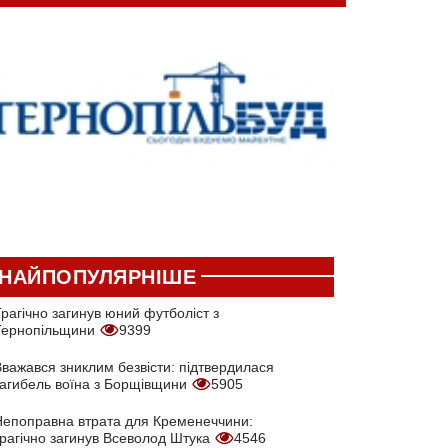
НАЙПОПУЛЯРНІШЕ
рагічно загинув юний футболіст з
Тернопільщини
9399
Вважався зниклим безвісти: підтвердилася
загибель воїна з Борщівщини
5905
Непоправна втрата для Кременеччини:
трагічно загинув Всеволод Штука
4546