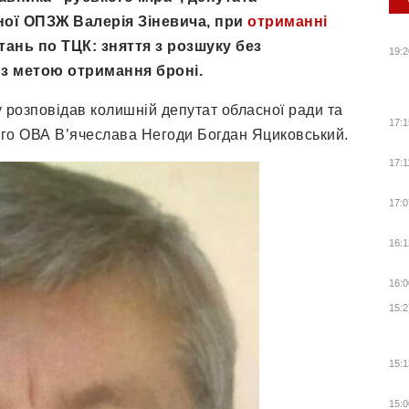
еної ОПЗЖ Валерія Зіневича, при
отриманні
ань по ТЦК: зняття з розшуку без
19:2
з метою отримання броні.
 розповідав колишній депутат обласної ради та
17:1
ого ОВА В’ячеслава Негоди Богдан Яциковський.
17:1
17:0
16:1
16:0
15:2
15:1
15:0