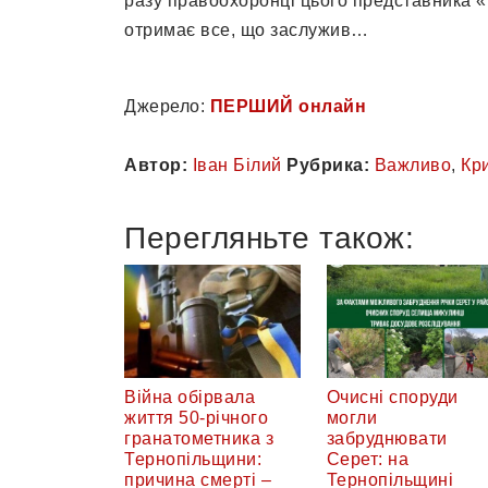
разу правоохоронці цього представника «р
отримає все, що заслужив…
Джерело:
ПЕРШИЙ онлайн
Автор:
Іван Білий
Рубрика:
Важливо
,
Кр
Перегляньте також:
Війна обірвала
Очисні споруди
життя 50-річного
могли
гранатометника з
забруднювати
Тернопільщини:
Серет: на
причина смерті –
Тернопільщині