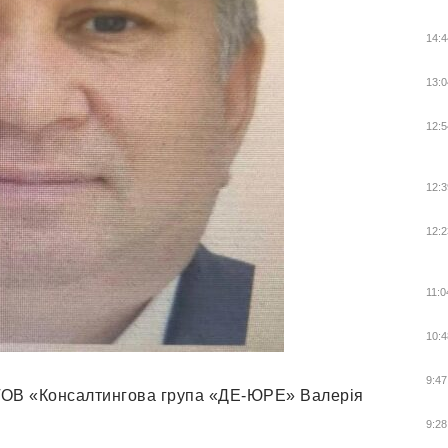
14:4
13:0
12:5
12:3
12:2
11:0
10:4
9:47
 ТОВ «Консалтингова група «ДЕ-ЮРЕ» Валерія
9:28