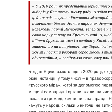
– У 2010 році, як представник юридичного 
виборів у Ялтинську міську раду. А задля 
цей чоловік залучав підставних міжнародних
помічником більше десяти народних депутат
належали партії Януковича. Тепер же він
свою чорну справу на Кременеччині. А, щоб
нібито дружні зв’язки і з владою у Києві, і
знаючи, що на патріотичному Тернопіллі їм
хочуть посіяти розбрат серед людей з тим,
одностайним, – повідомляв свого часу пан 
Богдан Яциковського, ще в 2020 році, як 
різні інстанції, у тому числі – в правоохо
«русского міра», котрі за допомогою пере
місцеві самоврядні органи влади, на чисту
показати громаді, ким вони є насправді. На
кажуть у народі, скільки б ниточці не вит