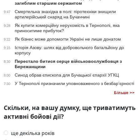
загиблим старшим сержантом
Смертельна знахідка в полі: піротехніки знищили
9:47
артилерійський снаряд на Бучаччині
Як купити комерційну нерухомість в Тернополі, яка
9:28
приноситиме прибуток?
Як бізнес може допомогти Україні не лише донатом
9:22
Історія Азову: шлях від добровольчого батальйону до
9:15
корпусу
Перестало битися серце військовослужбовця з
8:30
Бережанщини
Синод обрав єпископа для Бучацької єпархії УГКЦ
8:00
У Тернополі призначили уповноваженого з безбар’єрності
7:30
Більше >>
Скільки, на вашу думку, ще триватимуть
активні бойові дії?
ще декілька років