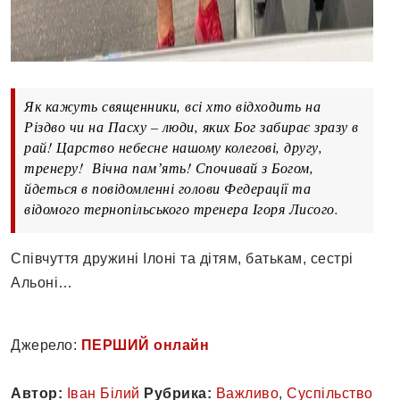
Як кажуть священники, всі хто відходить на
Різдво чи на Пасху – люди, яких Бог забирає зразу в
рай! Царство небесне нашому колегові, другу,
тренеру! Вічна памʼять! Спочивай з Богом,
йдеться в повідомленні голови Федерації та
відомого тернопільського тренера Ігоря Лисого.
Співчуття дружині Ілоні та дітям, батькам, сестрі
Альоні…
Джерело:
ПЕРШИЙ онлайн
Автор:
Іван Білий
Рубрика:
Важливо
,
Суспільство