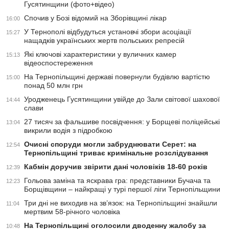
Гусятинщини (фото+відео)
Спочив у Бозі відомий на Зборівщині лікар
16:00
У Тернополі відбудуться установчі збори асоціації
15:27
нащадків українських жертв польських репресій
Які ключові характеристики у вуличних камер
15:13
відеоспостереження
На Тернопільщині державі повернули будівлю вартістю
15:00
понад 50 млн грн
Уродженець Гусятинщини увійде до Зали світової шахової
14:44
слави
27 тисяч за фальшиве посвідчення: у Борщеві поліцейські
13:04
викрили водія з підробкою
Очисні споруди могли забруднювати Серет: на
12:54
Тернопільщині триває кримінальне розслідування
Кабмін доручив звірити дані чоловіків 18-60 років
12:39
Гольова заміна та яскрава гра: представники Бучача та
12:23
Борщівщини – найкращі у турі першої ліги Тернопільщини
Три дні не виходив на зв’язок: на Тернопільщині знайшли
11:04
мертвим 58-річного чоловіка
На Тернопільщині оголосили дводенну жалобу за
10:48