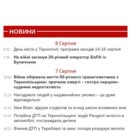
НОВИНИ
8 Серпня
День міста у Тернополі: програма заходів 14-16 серпня
8:30
На війні загинув 20-річний оператор БпЛА із
7:30
Бучаччини
7 Серпня
Війна обірвала життя 50-річного гранатометника з
19:20
Тернопільщини: причина смерті – гостра серцево-
судинна недостатність
Нагодувати людей у надзвичайних умовах – це дуже
17:15
відповідально
New Brain: відгуки студентів та огляд школи іноземних мов
17:11
Потрійна ДТП на Тернопільщині: водія Peugeot затисло в
17:07
автомобілі, постраждала дитина
Вчинив ДТП у Теребовлі та зник: поліція розшукує жителя
16:12