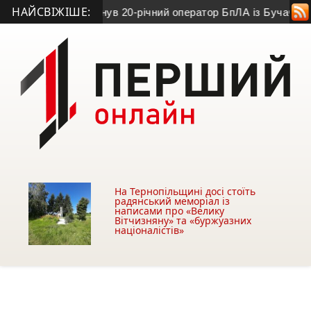
НАЙСВІЖІШЕ:
 На війні загинув 20-річний оператор БпЛА із Бучаччини
• Вій
На Тернопільщині досі стоїть
радянський меморіал із
написами про «Велику
Вітчизняну» та «буржуазних
націоналістів»