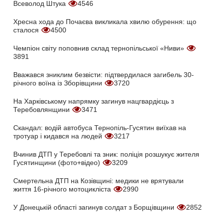
Всеволод Штука
4546
Хресна хода до Почаєва викликала хвилю обурення: що
сталося
4500
Чемпіон світу поповнив склад тернопільської «Ниви»
3891
Вважався зниклим безвісти: підтвердилася загибель 30-
річного воїна із Зборівщини
3720
На Харківському напрямку загинув нацгвардієць з
Теребовлянщини
3471
Скандал: водій автобуса Тернопіль-Гусятин виїхав на
тротуар і кидався на людей
3217
Вчинив ДТП у Теребовлі та зник: поліція розшукує жителя
Гусятинщини (фото+відео)
3209
Смертельна ДТП на Козівщині: медики не врятували
життя 16-річного мотоцикліста
2990
У Донецькій області загинув солдат з Борщівщини
2852