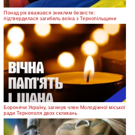
Понад рік вважався зниклим безвісти:
підтвердилася загибель воїна з Тернопільщини
Боронячи Україну, загинув член Молодіжної міської
ради Тернополя двох скликань