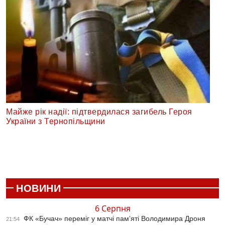
Майже рік надії: підтвердилася загибель Героя
України з Тернопільщини
НОВИНИ
6 Серпня
ФК «Бучач» переміг у матчі пам’яті Володимира Дроня
21:54