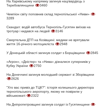
На Харківському напрямку загинув нацгвардієць з
Теребовлянщини
3460
Чемпіон світу поповнив склад тернопільської «Ниви»
3289
Скандал: водій автобуса Тернопіль-Гусятин виїхав на
тротуар і кидався на людей
3146
Смертельна ДТП на Козівщині: медики не врятували
життя 16-річного мотоцикліста
2948
У Донецькій області загинув солдат з Борщівщини
2845
«Агрон», «Дністер» та «Нива» дізналися суперників у
Кубку України
2750
На Донеччині загинув молодший сержант зі Зборівщини
2626
"Хто вас привіз до ТЦК?": історія колишнього директора
тернопільського аеропорту, якому не повірили у
військкоматі
2322
На Дніпропетровщині загинув солдат із Гусятинщини