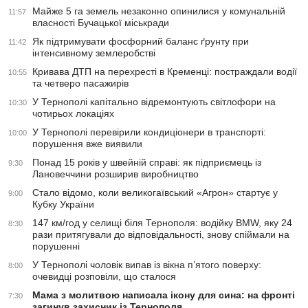
Майже 5 га земель незаконно опинилися у комунальній
11:57
власності Бучацької міськради
Як підтримувати фосфорний баланс ґрунту при
11:42
інтенсивному землеробстві
Кривава ДТП на перехресті в Кременці: постраждали водії
10:55
та четверо пасажирів
У Тернополі капітально відремонтують світлофори на
10:30
чотирьох локаціях
У Тернополі перевірили кондиціонери в транспорті:
10:00
порушення вже виявили
Понад 15 років у швейній справі: як підприємець із
9:30
Лановеччини розширив виробництво
Стало відомо, коли великогаївський «Агрон» стартує у
9:00
Кубку України
147 км/год у селищі біля Тернополя: водійку BMW, яку 24
8:30
рази притягували до відповідальності, знову спіймали на
порушенні
У Тернополі чоловік випав із вікна п’ятого поверху:
8:00
очевидці розповіли, що сталося
Мама з молитвою написала ікону для сина: на фронті
7:30
загинув захисник із Тернополя