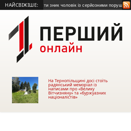
НАЙСВІЖІШЕ:
борівщині безвісти зник чоловік із серйозними порушеннями 
На Тернопільщині досі стоїть
радянський меморіал із
написами про «Велику
Вітчизняну» та «буржуазних
націоналістів»