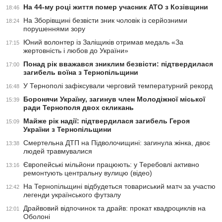
На 44-му році життя помер учасник АТО з Козівщини
18:46
На Зборівщині безвісти зник чоловік із серйозними
18:24
порушеннями зору
Юний волонтер із Заліщиків отримав медаль «За
17:15
жертовність і любов до України»
Понад рік вважався зниклим безвісти: підтвердилася
17:00
загибель воїна з Тернопільщини
У Тернополі зафіксували черговий температурний рекорд
16:48
Боронячи Україну, загинув член Молодіжної міської
15:39
ради Тернополя двох скликань
Майже рік надії: підтвердилася загибель Героя
15:09
України з Тернопільщини
Смертельна ДТП на Підволочищині: загинула жінка, двоє
13:38
людей травмувалися
Європейські мільйони працюють: у Теребовлі активно
13:16
ремонтують центральну вулицю (відео)
На Тернопільщині відбудеться товариський матч за участю
12:42
легенди українського футзалу
Драйвовий відпочинок та драйв: прокат квадроциклів на
12:01
Оболоні