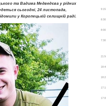
цького та Вадима Медведєва у рідних
9:15
удеться сьогодні, 24 листопада,
ідомили у Коропецькій селищній раді.
8:30
8:00
7:30
21:5
18:4
18:2
17:1
17:0