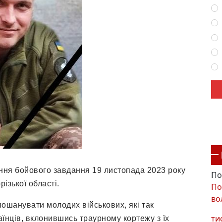
ання бойового завдання 19 листопада 2023 року
По
ізької області.
По
во
пошанувати молодих військових, які так
ти
їнців, вклонившись траурному кортежу з їх