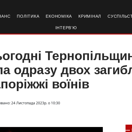
НАНС
ПОЛІТИКА
ЕКОНОМІКА
КРИМІНАЛ
СУСПІЛЬС
ІНТЕРВ’Ю
огодні Тернопільщин
ла одразу двох загиб
поріжжі воїнів
овано: 24 Листопада 2023р. о 10:30