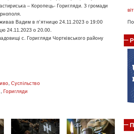
астириська – Коропець- Горигляди. З громади
віт
ернополя.
По
оживав Вадим в п’ятницю 24.11.2023 о 19:00
цю 24.11.2023 о 20.00.
кладовищі с. Горигляди Чортківського району
иво
,
Суспільство
в
,
Горигляди
П