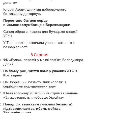
донатом
Історія Азову: шлях від добровольчого
батальйону до корпусу
Перестало битися серце
військовослужбовця з Бережанщини
Синод обрав єпископа для Бучацької єпархії
УГКЦ
У Тернополі призначили уповноваженого з
безбар’єрності
6 Серпня
ФК «Бучач» переміг у матчі пам’яті Володимира
4
Дроня
На 44-му році життя помер учасник АТО з
6
Козівщини
На Зборівщині безвісти зник чоловік із
4
серйозними порушеннями зору
Юний волонтер із Заліщиків отримав медаль
5
«За жертовність і любов до України»
Понад рік вважався зниклим безвісти:
0
підтвердилася загибель воїна з
Тернопільщини