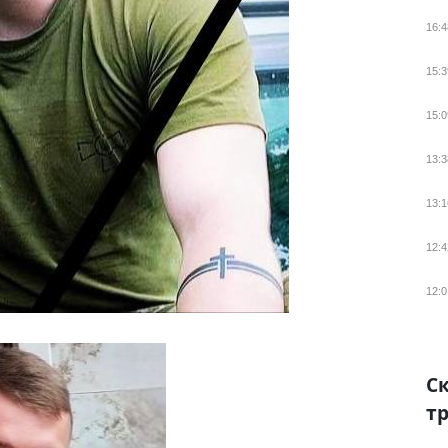
16:4
15:3
15:0
13:3
13:1
12:4
12:0
Ск
тр