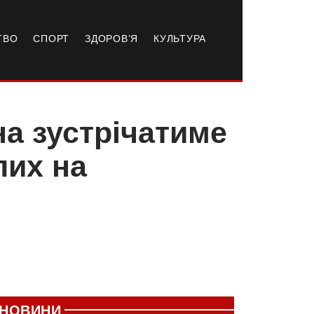
ТВО
СПОРТ
ЗДОРОВ’Я
КУЛЬТУРА
а зустрічатиме
лих на
НОВИНИ