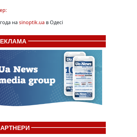
ер:
года на
sinoptik.ua
в Одесі
РЕКЛАМА
АРТНЕРИ