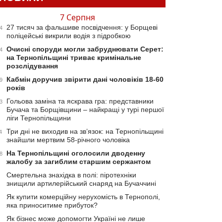
7 Серпня
27 тисяч за фальшиве посвідчення: у Борщеві
4
поліцейські викрили водія з підробкою
Очисні споруди могли забруднювати Серет:
4
на Тернопільщині триває кримінальне
розслідування
Кабмін доручив звірити дані чоловіків 18-60
9
років
Гольова заміна та яскрава гра: представники
3
Бучача та Борщівщини – найкращі у турі першої
ліги Тернопільщини
Три дні не виходив на зв’язок: на Тернопільщині
4
знайшли мертвим 58-річного чоловіка
На Тернопільщині оголосили дводенну
8
жалобу за загиблим старшим сержантом
Смертельна знахідка в полі: піротехніки
знищили артилерійський снаряд на Бучаччині
Як купити комерційну нерухомість в Тернополі,
яка приноситиме прибуток?
Як бізнес може допомогти Україні не лише