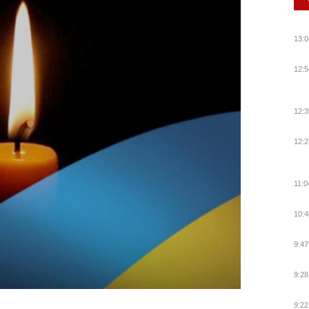
13:0
12:5
12:3
12:2
11:0
10:4
9:47
9:28
9:22