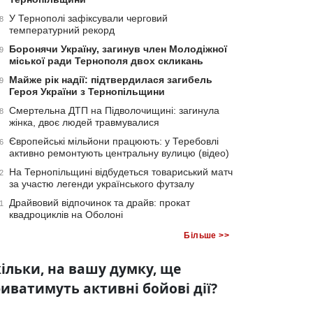
У Тернополі зафіксували черговий
8
температурний рекорд
Боронячи Україну, загинув член Молодіжної
9
міської ради Тернополя двох скликань
Майже рік надії: підтвердилася загибель
9
Героя України з Тернопільщини
Смертельна ДТП на Підволочищині: загинула
8
жінка, двоє людей травмувалися
Європейські мільйони працюють: у Теребовлі
6
активно ремонтують центральну вулицю (відео)
На Тернопільщині відбудеться товариський матч
2
за участю легенди українського футзалу
Драйвовий відпочинок та драйв: прокат
1
квадроциклів на Оболоні
Більше >>
ільки, на вашу думку, ще
иватимуть активні бойові дії?