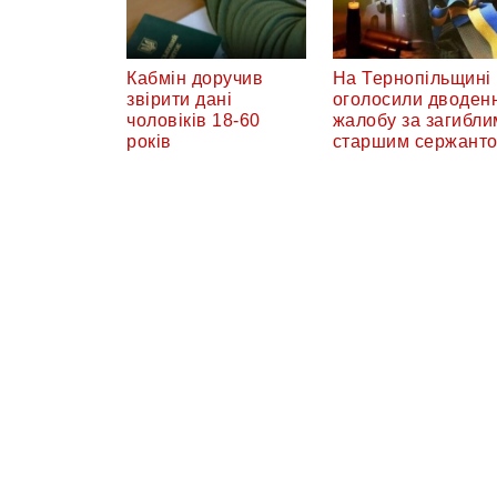
Кабмін доручив
На Тернопільщині
звірити дані
оголосили дводен
чоловіків 18-60
жалобу за загибли
років
старшим сержант