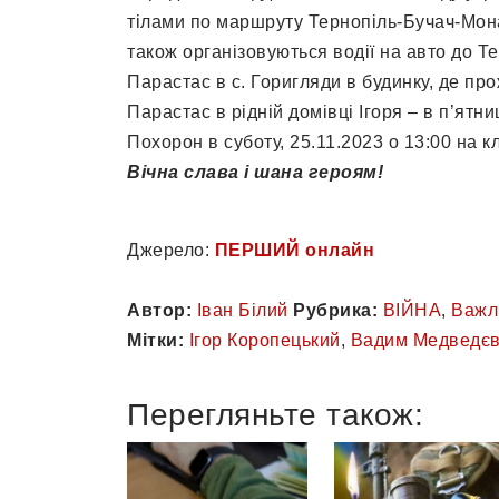
тілами по маршруту Тернопіль-Бучач-Мон
також організовуються водії на авто до Т
Парастас в с. Горигляди в будинку, де пр
Парастас в рідній домівці Ігоря – в п’ятни
Похорон в суботу, 25.11.2023 о 13:00 на 
Вічна слава і шана героям!
Джерело:
ПЕРШИЙ онлайн
Автор:
Іван Білий
Рубрика:
ВІЙНА
,
Важл
Мітки:
Ігор Коропецький
,
Вадим Медведє
Перегляньте також: