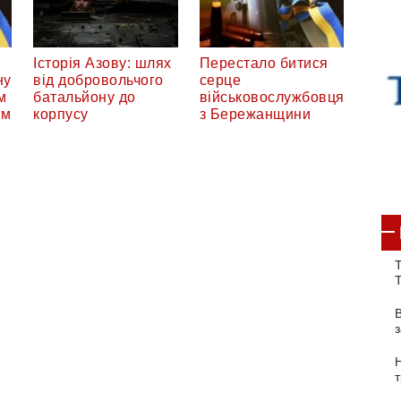
Історія Азову: шлях
Перестало битися
ну
від добровольчого
серце
м
батальйону до
військовослужбовця
ом
корпусу
з Бережанщини
Т