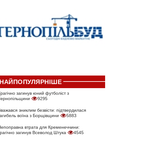
НАЙПОПУЛЯРНІШЕ
рагічно загинув юний футболіст з
Тернопільщини
9295
Вважався зниклим безвісти: підтвердилася
загибель воїна з Борщівщини
5883
Непоправна втрата для Кременеччини:
трагічно загинув Всеволод Штука
4545