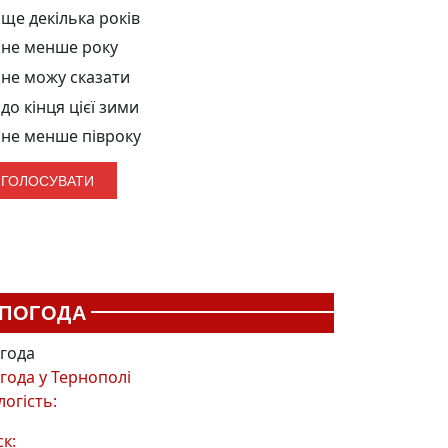
ще декілька років
не менше року
не можу сказати
до кінця цієї зими
не менше півроку
ПОГОДА
года
года у
Тернополі
логість:
ск: