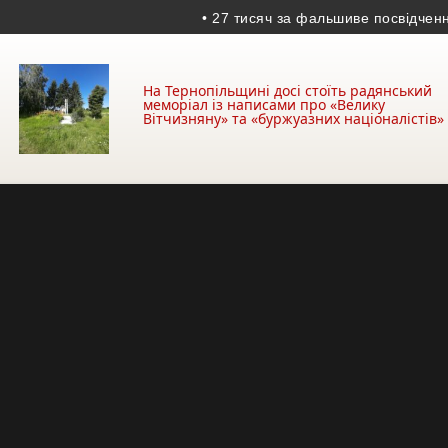
• 27 тисяч за фальшиве посвідчення: у Бо
На Тернопільщині досі стоїть радянський
меморіал із написами про «Велику
Вітчизняну» та «буржуазних націоналістів»