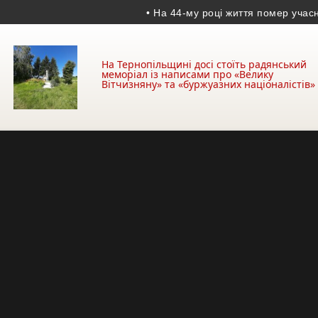
• На 44-му році життя помер учасник АТО
На Тернопільщині досі стоїть радянський
меморіал із написами про «Велику
Вітчизняну» та «буржуазних націоналістів»