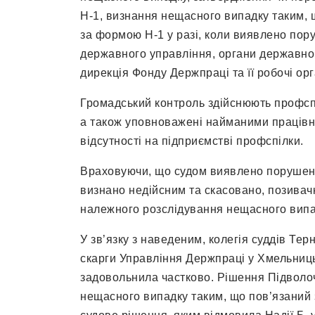
Н-1, визнання нещасного випадку таким, 
за формою Н-1 у разі, коли виявлено пор
державного управління, органи державног
дирекція Фонду Держпраці та її робочі орг
Громадський контроль здійснюють профспіл
а також уповноважені найманими працівни
відсутності на підприємстві профспілки.
Враховуючи, що судом виявлено порушенн
визнано недійсним та скасовано, позива
належного розслідування нещасного випа
У зв’язку з наведеним, колегія суддів Тер
скарги Управління Держпраці у Хмельницьк
задовольнила частково. Рішення Підволоч
нещасного випадку таким, що пов’язаний 