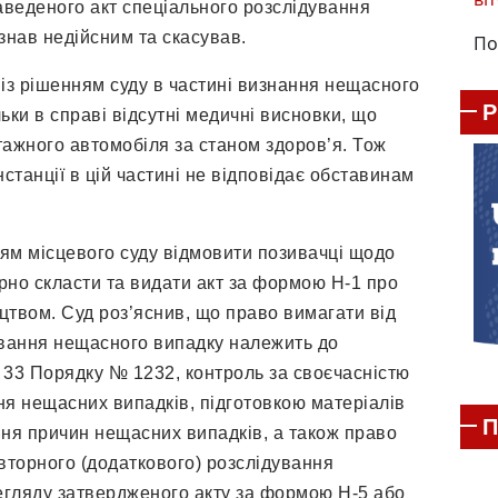
веденого акт спеціального розслідування
знав недійсним та скасував.
По
ь із рішенням суду в частині визнання нещасного
ьки в справі відсутні медичні висновки, що
тажного автомобіля за станом здоров’я. Тож
станції в цій частині не відповідає обставинам
ням місцевого суду відмовити позивачці щодо
рно скласти та видати акт за формою Н-1 про
цтвом. Суд роз’яснив, що право вимагати від
вання нещасного випадку належить до
 33 Порядку № 1232, контроль за своєчасністю
ня нещасних випадків, підготовкою матеріалів
П
ння причин нещасних випадків, а також право
вторного (додаткового) розслідування
егляду затвердженого акту за формою Н-5 або