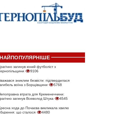
НАЙПОПУЛЯРНІШЕ
рагічно загинув юний футболіст з
Тернопільщини
9106
Вважався зниклим безвісти: підтвердилася
загибель воїна з Борщівщини
5768
Непоправна втрата для Кременеччини:
трагічно загинув Всеволод Штука
4545
Хресна хода до Почаєва викликала хвилю
обурення: що сталося
4480