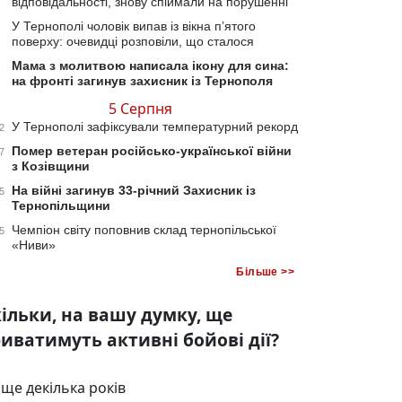
відповідальності, знову спіймали на порушенні
У Тернополі чоловік випав із вікна п’ятого
поверху: очевидці розповіли, що сталося
Мама з молитвою написала ікону для сина:
на фронті загинув захисник із Тернополя
5 Серпня
У Тернополі зафіксували температурний рекорд
2
Помер ветеран російсько-української війни
7
з Козівщини
На війні загинув 33-річний Захисник із
5
Тернопільщини
Чемпіон світу поповнив склад тернопільської
5
«Ниви»
Більше >>
ільки, на вашу думку, ще
иватимуть активні бойові дії?
ще декілька років