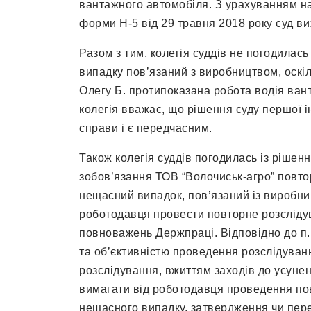
вантажного автомобіля. З урахуванням на
форми Н-5 від 29 травня 2018 року суд ви
Разом з тим, колегія суддів не погодилас
випадку пов’язаний з виробництвом, оскіл
Олегу Б. протипоказана робота водія ван
колегія вважає, що рішення суду першої ін
справи і є передчасним.
Також колегія суддів погодилась із рішен
зобов’язання ТОВ “Волочиськ-агро” повто
нещасний випадок, пов’язаний із виробни
роботодавця провести повторне розсліду
повноважень Держпраці. Відповідно до п.
та об’єктивністю проведення розслідуван
розслідування, вжиттям заходів до усуне
вимагати від роботодавця проведення по
нещасного випадку, затвердження чи пер