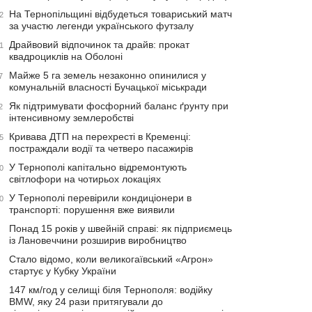
На Тернопільщині відбудеться товариський матч
2
за участю легенди українського футзалу
Драйвовий відпочинок та драйв: прокат
1
квадроциклів на Оболоні
Майже 5 га земель незаконно опинилися у
7
комунальній власності Бучацької міськради
Як підтримувати фосфорний баланс ґрунту при
2
інтенсивному землеробстві
Кривава ДТП на перехресті в Кременці:
5
постраждали водії та четверо пасажирів
У Тернополі капітально відремонтують
0
світлофори на чотирьох локаціях
У Тернополі перевірили кондиціонери в
0
транспорті: порушення вже виявили
Понад 15 років у швейній справі: як підприємець
із Лановеччини розширив виробництво
Стало відомо, коли великогаївський «Агрон»
стартує у Кубку України
147 км/год у селищі біля Тернополя: водійку
BMW, яку 24 рази притягували до