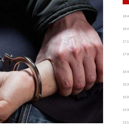
18:4
18:2
17:1
17:0
16:4
15:3
15:0
13:3
13:1