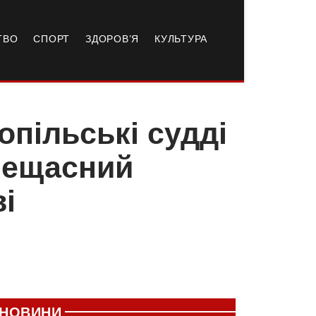
ТВО
СПОРТ
ЗДОРОВ’Я
КУЛЬТУРА
опільські судді
нещасний
і
НОВИНИ