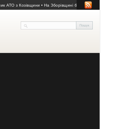
 з Козівщини
• На Зборівщині безвісти зник чоловік із серйозн