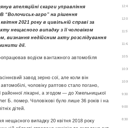
янув апеляційні скарги управління
12:4
ОВ “Волочиськ-агро” на рішення
12:0
квітня 2021 року в цивільній справі за
кту нещасного випадку з її чоловіком
11:5
ом, визнання недійсним акту розслідування
11:4
инити дії.
10:5
пропрацював водієм вантажного автомобіля
10:3
насіннєвий завод зерно сої, але коли він
10:0
автомобілі, чоловіку раптово стало погано,
 районної лікарні, а згодом — до Хмельницької
9:30
лег Б. помер. Чоловікові було лише 36 років і на
9:00
тніх дітей.
8:30
я нещасного випадку 20 квітня 2018 року