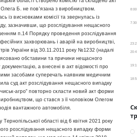
цькій області створено комісію та складено акт
 Олега Б. не пов’язана з виробництвом.
8:00
ь із висновками комісії та звернулась із
7:30
уду, зазначивши, що розслідування нещасного
ушенням п.14 Порядку проведення розслідування
офесійних захворювань і аварій на виробництві,
23:2
рів України від 30.11.2011 року №1232 (надалі
20:4
’ясовано обставини та причини нещасного
19:1
документацію, а внесені в акт відомості про
тними засобами суперечать наявним медичним
18:5
сила суд акт розслідування нещасного випадку
очиськ-агро” повторно скласти новий акт форми
виробництвом, що стався з її чоловіком Олегом
Ск
 водія вантажного автомобіля.
тр
Тернопільської області від 6 квітня 2021 року
ьного розслідування нещасного випадку форми