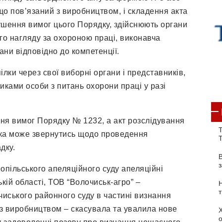
що пов’язаний з виробництвом, і складення акта
ушення вимог цього Порядку, здійснюють органи
о нагляду за охороною праці, виконавча
ани відповідно до компетенції.
ки через свої виборні органи і представників,
ками особи з питань охорони праці у разі
я вимог Порядку № 1232, а акт розслідування
Т
чка може звернутись щодо проведення
дку.
нопільського апеляційного суду апеляційні
ій області, ТОВ “Волочиськ-агро” –
иського районного суду в частині визнання
з виробництвом – скасувала та увалила нове