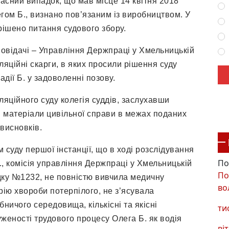
асний випадок, що мав місце 14 квітня 2018
гом Б., визнано пов’язаним із виробництвом. У
ішено питання судового збору.
овідачі – Управління Держпраці у Хмельницькій
ляційні скарги, в яких просили рішення суду
адії Б. у задоволенні позову.
ляційного суду колегія суддів, заслухавши
и матеріали цивільної справи в межах поданих
висновків.
м суду першої інстанції, що в ході розслідування
По
, комісія управління Держпраці у Хмельницькій
По
дку №1232, не повністю вивчила медичну
во
рію хвороби потерпілого, не з’ясувала
ничого середовища, кількісні та якісні
ти
женості трудового процесу Олега Б. як водія
віт