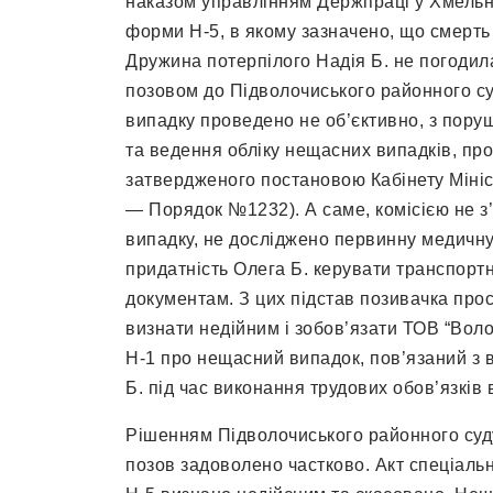
наказом управлінням Держпраці у Хмельни
форми Н-5, в якому зазначено, що смерть
Дружина потерпілого Надія Б. не погодилас
позовом до Підволочиського районного с
випадку проведено не об’єктивно, з пор
та ведення обліку нещасних випадків, пр
затвердженого постановою Кабінету Мініст
— Порядок №1232). А саме, комісією не з
випадку, не досліджено первинну медичну 
придатність Олега Б. керувати транспор
документам. З цих підстав позивачка про
визнати недійним і зобов’язати ТОВ “Вол
Н-1 про нещасний випадок, пов’язаний з 
Б. під час виконання трудових обов’язків
Рішенням Підволочиського районного суду 
позов задоволено частково. Акт спеціал