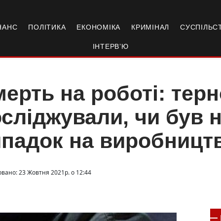
НАНС
ПОЛІТИКА
ЕКОНОМІКА
КРИМІНАЛ
СУСПІЛЬС
ІНТЕРВ’Ю
ерть на роботі: терн
сліджували, чи був 
падок на виробництв
овано: 23 Жовтня 2021р. о 12:44