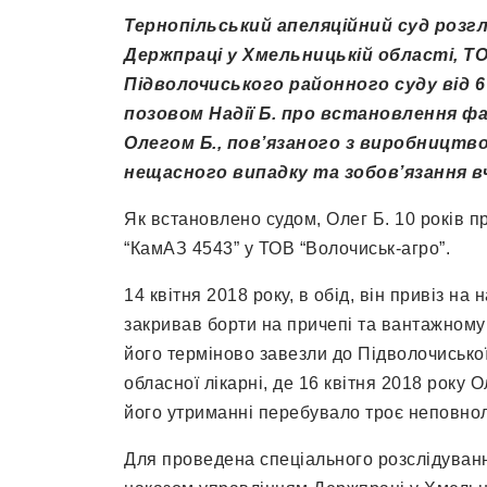
Тернопільський апеляційний суд розгл
Держпраці у Хмельницькій області, Т
Підволочиського районного суду від 6 
позовом Надії Б. про встановлення фа
Олегом Б., пов’язаного з виробництв
нещасного випадку та зобов’язання вч
Як встановлено судом, Олег Б. 10 років 
“КамАЗ 4543” у ТОВ “Волочиськ-агро”.
14 квітня 2018 року, в обід, він привіз на 
закривав борти на причепі та вантажному 
його терміново завезли до Підволочиської
обласної лікарні, де 16 квітня 2018 року О
його утриманні перебувало троє неповнолі
Для проведена спеціального розслідуванн