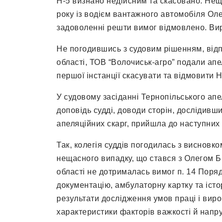
Н-5 визнано недійсним та скасовано. Нещ
року із водієм вантажного автомобіля Оле
задоволенні решти вимог відмовлено. Вир
Не погодившись з судовим рішенням, відп
області, ТОВ “Волочиськ-агро” подали апе
першої інстанції скасувати та відмовити Н
У судовому засіданні Тернопільського апе
доповідь судді, доводи сторін, дослідивш
апеляційних скарг, прийшла до наступних 
Так, колегія суддів погодилась з висновко
нещасного випадку, що стався з Олегом Б.
області не дотрималась вимог п. 14 Поря
документацію, амбулаторну картку та істо
результати дослідження умов праці і вироб
характеристики факторів важкості й напру