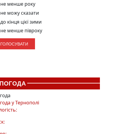
не менше року
не можу сказати
до кінця цієї зими
не менше півроку
ПОГОДА
года
года у
Тернополі
логість:
ск:
ер: