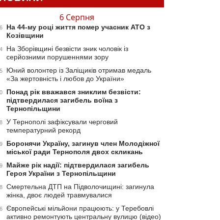
6 Серпня
На 44-му році життя помер учасник АТО з
6
Козівщини
На Зборівщині безвісти зник чоловік із
4
серйозними порушеннями зору
Юний волонтер із Заліщиків отримав медаль
5
«За жертовність і любов до України»
Понад рік вважався зниклим безвісти:
0
підтвердилася загибель воїна з
Тернопільщини
У Тернополі зафіксували черговий
8
температурний рекорд
Боронячи Україну, загинув член Молодіжної
9
міської ради Тернополя двох скликань
Майже рік надії: підтвердилася загибель
9
Героя України з Тернопільщини
Смертельна ДТП на Підволочищині: загинула
8
жінка, двоє людей травмувалися
Європейські мільйони працюють: у Теребовлі
6
активно ремонтують центральну вулицю (відео)