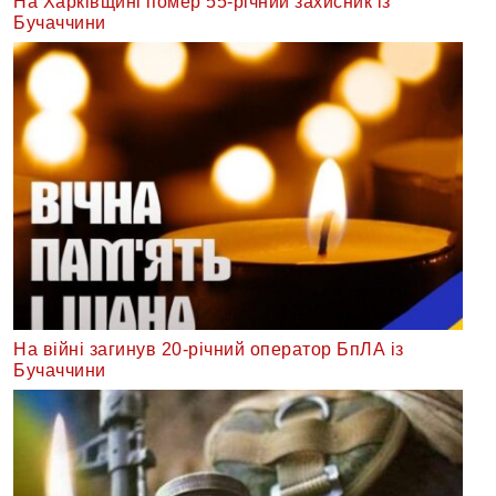
На Харківщині помер 55-річний захисник із
Бучаччини
На війні загинув 20-річний оператор БпЛА із
Бучаччини