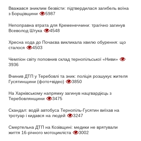
Вважався зниклим безвісти: підтвердилася загибель воїна
з Борщівщини
5987
Непоправна втрата для Кременеччини: трагічно загинув
Всеволод Штука
4548
Хресна хода до Почаєва викликала хвилю обурення: що
сталося
4503
Чемпіон світу поповнив склад тернопільської «Ниви»
3936
Вчинив ДТП у Теребовлі та зник: поліція розшукує жителя
Гусятинщини (фото+відео)
3850
На Харківському напрямку загинув нацгвардієць з
Теребовлянщини
3475
Скандал: водій автобуса Тернопіль-Гусятин виїхав на
тротуар і кидався на людей
3247
Смертельна ДТП на Козівщині: медики не врятували
життя 16-річного мотоцикліста
3002