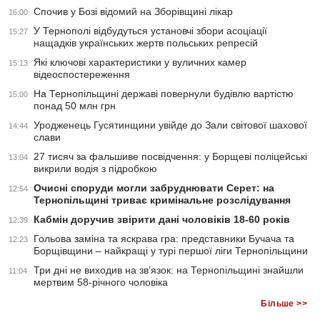
Спочив у Бозі відомий на Зборівщині лікар
16:00
У Тернополі відбудуться установчі збори асоціації
15:27
нащадків українських жертв польських репресій
Які ключові характеристики у вуличних камер
15:13
відеоспостереження
На Тернопільщині державі повернули будівлю вартістю
15:00
понад 50 млн грн
Уродженець Гусятинщини увійде до Зали світової шахової
14:44
слави
27 тисяч за фальшиве посвідчення: у Борщеві поліцейські
13:04
викрили водія з підробкою
Очисні споруди могли забруднювати Серет: на
12:54
Тернопільщині триває кримінальне розслідування
Кабмін доручив звірити дані чоловіків 18-60 років
12:39
Гольова заміна та яскрава гра: представники Бучача та
12:23
Борщівщини – найкращі у турі першої ліги Тернопільщини
Три дні не виходив на зв’язок: на Тернопільщині знайшли
11:04
мертвим 58-річного чоловіка
Більше >>