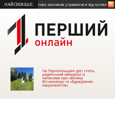
НАЙСВІЖІШЕ:
у
• Міський голова закликав утриматися від купівлі будівлі у
На Тернопільщині досі стоїть
радянський меморіал із
написами про «Велику
Вітчизняну» та «буржуазних
націоналістів»