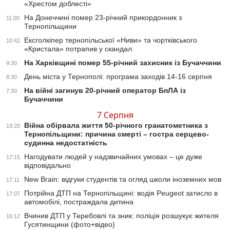
«Хрестом доблесті»
На Донеччині помер 23-річний прикордонник з
11:00
Тернопільщини
Ексголкіпер тернопільської «Ниви» та чортківського
10:42
«Кристала» потрапив у скандал
На Харківщині помер 55-річний захисник із Бучаччини
9:30
День міста у Тернополі: програма заходів 14-16 серпня
8:30
На війні загинув 20-річний оператор БпЛА із
7:30
Бучаччини
7 Серпня
Війна обірвала життя 50-річного гранатометника з
19:20
Тернопільщини: причина смерті – гостра серцево-
судинна недостатність
Нагодувати людей у надзвичайних умовах – це дуже
17:15
відповідально
New Brain: відгуки студентів та огляд школи іноземних мов
17:11
Потрійна ДТП на Тернопільщині: водія Peugeot затисло в
17:07
автомобілі, постраждала дитина
Вчинив ДТП у Теребовлі та зник: поліція розшукує жителя
16:12
Гусятинщини (фото+відео)