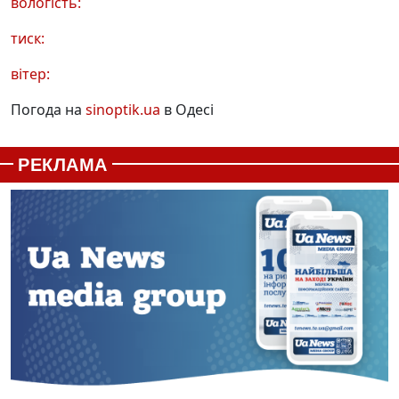
вологість:
тиск:
вітер:
Погода на
sinoptik.ua
в Одесі
РЕКЛАМА