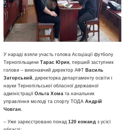
У нараді взяли участь голова Асоціації футболу
Тернопільщини
Тарас Юрик
, перший заступник
голови – виконавчий директор АФТ
Василь
Заторський
, директорка департаменту освіти і
науки Тернопільської обласної державної
адміністрації
Ольга Хома
та начальник
управління молоді та спорту ТОДА
Андрій
Човган
.
– Уже зареєстровано понад
120 команд
з усієї
області;