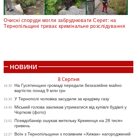
Очисні споруди могли забруднювати Серет: на
Тернопільщині триває кримінальне розслідування
НОВИНИ
8 Серпня
На Гусятинщині громаді передали безхазяйне майно
16:30
вартістю понад 9 млн грн
У Тернополі чоловіка засудили за крадіжку газу
15:30
Міський голова закликав утриматися від купівлі будівлі у
14:40
Чорткові (фото)
Псевдобанкір ошукав жительку Кременця на 28 тисяч
13:01
гривень
Воїн з Тернопільщини з позивним «Хижак» нагороджений
12:27