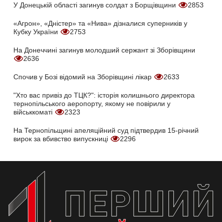
У Донецькій області загинув солдат з Борщівщини
2853
«Агрон», «Дністер» та «Нива» дізналися суперників у
Кубку України
2753
На Донеччині загинув молодший сержант зі Зборівщини
2636
Спочив у Бозі відомий на Зборівщині лікар
2633
"Хто вас привіз до ТЦК?": історія колишнього директора
тернопільського аеропорту, якому не повірили у
військкоматі
2323
На Тернопільщині апеляційний суд підтвердив 15-річний
вирок за вбивство випускниці
2296