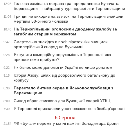
Гольова заміна та яскрава гра: представники Бучача та
12:23
Борщівщини – найкращі у турі першої ліги Тернопільщини
Три дні не виходив на зв’язок: на Тернопільщині знайшли
11:04
мертвим 58-річного чоловіка
На Тернопільщині оголосили дводенну жалобу за
10:48
загиблим старшим сержантом
Смертельна знахідка в полі: піротехніки знищили
9:47
артилерійський снаряд на Бучаччині
Як купити комерційну нерухомість в Тернополі, яка
9:28
приноситиме прибуток?
Як бізнес може допомогти Україні не лише донатом
9:22
Історія Азову: шлях від добровольчого батальйону до
9:15
корпусу
Перестало битися серце військовослужбовця з
8:30
Бережанщини
Синод обрав єпископа для Бучацької єпархії УГКЦ
8:00
У Тернополі призначили уповноваженого з безбар’єрності
7:30
6 Серпня
ФК «Бучач» переміг у матчі пам’яті Володимира Дроня
21:54