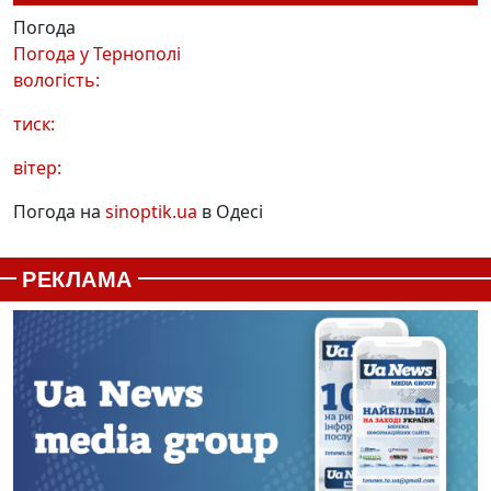
Погода
Погода у
Тернополі
вологість:
тиск:
вітер:
Погода на
sinoptik.ua
в Одесі
РЕКЛАМА