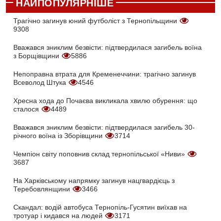
НАЙПОПУЛЯРНІШЕ
Трагічно загинув юний футболіст з Тернопільщини
9308
Вважався зниклим безвісти: підтвердилася загибель воїна
з Борщівщини
5886
Непоправна втрата для Кременеччини: трагічно загинув
Всеволод Штука
4546
Хресна хода до Почаєва викликала хвилю обурення: що
сталося
4489
Вважався зниклим безвісти: підтвердилася загибель 30-
річного воїна із Зборівщини
3714
Чемпіон світу поповнив склад тернопільської «Ниви»
3687
На Харківському напрямку загинув нацгвардієць з
Теребовлянщини
3466
Скандал: водій автобуса Тернопіль-Гусятин виїхав на
тротуар і кидався на людей
3171