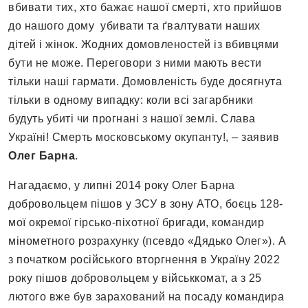
вбивати тих, хто бажає нашої смерті, хто прийшов
до нашого дому убивати та ґвалтувати наших
дітей і жінок. Жодних домовленостей із вбивцями
бути не може. Переговори з ними мають вести
тільки наші гармати. Домовленість буде досягнута
тільки в одному випадку: коли всі загарбники
будуть убиті чи прогнані з нашої землі. Слава
Україні! Смерть московському окупанту!, – заявив
Олег Барна
.
Нагадаємо, у липні 2014 року Олег Барна
добровольцем пішов у ЗСУ в зону АТО, боєць 128-
мої окремої гірсько-піхотної бригади, командир
мінометного розрахунку (псевдо «Дядько Олег»). А
з початком російського вторгнення в Україну 2022
року пішов добровольцем у військкомат, а з 25
лютого вже був зарахований на посаду командира