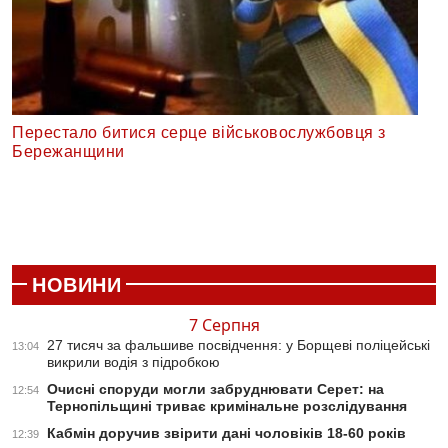
Перестало битися серце військовослужбовця з
Бережанщини
НОВИНИ
7 Серпня
27 тисяч за фальшиве посвідчення: у Борщеві поліцейські
13:04
викрили водія з підробкою
Очисні споруди могли забруднювати Серет: на
12:54
Тернопільщині триває кримінальне розслідування
Кабмін доручив звірити дані чоловіків 18-60 років
12:39