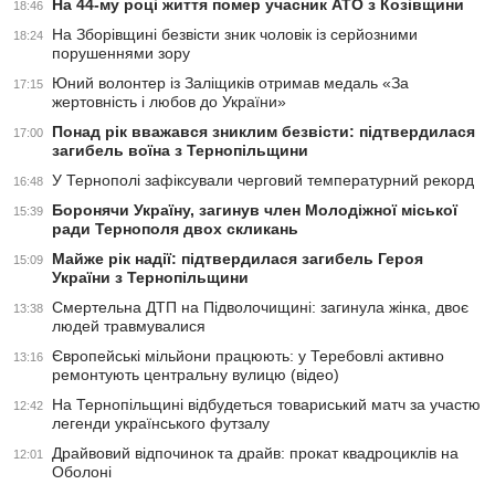
На 44-му році життя помер учасник АТО з Козівщини
18:46
На Зборівщині безвісти зник чоловік із серйозними
18:24
порушеннями зору
Юний волонтер із Заліщиків отримав медаль «За
17:15
жертовність і любов до України»
Понад рік вважався зниклим безвісти: підтвердилася
17:00
загибель воїна з Тернопільщини
У Тернополі зафіксували черговий температурний рекорд
16:48
Боронячи Україну, загинув член Молодіжної міської
15:39
ради Тернополя двох скликань
Майже рік надії: підтвердилася загибель Героя
15:09
України з Тернопільщини
Смертельна ДТП на Підволочищині: загинула жінка, двоє
13:38
людей травмувалися
Європейські мільйони працюють: у Теребовлі активно
13:16
ремонтують центральну вулицю (відео)
На Тернопільщині відбудеться товариський матч за участю
12:42
легенди українського футзалу
Драйвовий відпочинок та драйв: прокат квадроциклів на
12:01
Оболоні