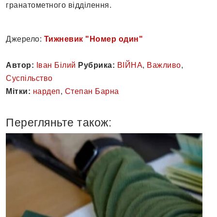
гранатометного відділення.
Джерело:
Тижневик "Номер один"
Автор:
Іван Білий
Рубрика:
ВІЙНА
,
Важливо
,
Суспільство
Мітки:
нардеп
,
Степан Барна
Перегляньте також: