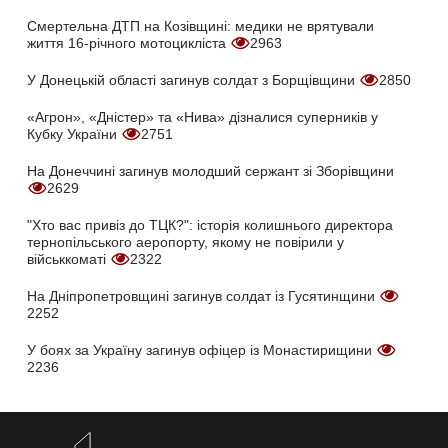
Смертельна ДТП на Козівщині: медики не врятували
життя 16-річного мотоцикліста
2963
У Донецькій області загинув солдат з Борщівщини
2850
«Агрон», «Дністер» та «Нива» дізналися суперників у
Кубку України
2751
На Донеччині загинув молодший сержант зі Зборівщини
2629
"Хто вас привіз до ТЦК?": історія колишнього директора
тернопільського аеропорту, якому не повірили у
військкоматі
2322
На Дніпропетровщині загинув солдат із Гусятинщини
2252
У боях за Україну загинув офіцер із Монастирищини
2236