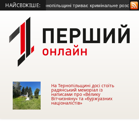
НАЙСВІЖІШЕ:
Серет: на Тернопільщині триває кримінальне розслідування
На Тернопільщині досі стоїть
радянський меморіал із
написами про «Велику
Вітчизняну» та «буржуазних
націоналістів»