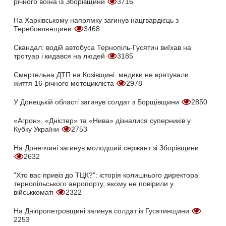
річного воїна із Зборівщини
3716
На Харківському напрямку загинув нацгвардієць з
Теребовлянщини
3468
Скандал: водій автобуса Тернопіль-Гусятин виїхав на
тротуар і кидався на людей
3185
Смертельна ДТП на Козівщині: медики не врятували
життя 16-річного мотоцикліста
2978
У Донецькій області загинув солдат з Борщівщини
2850
«Агрон», «Дністер» та «Нива» дізналися суперників у
Кубку України
2753
На Донеччині загинув молодший сержант зі Зборівщини
2632
"Хто вас привіз до ТЦК?": історія колишнього директора
тернопільського аеропорту, якому не повірили у
військкоматі
2322
На Дніпропетровщині загинув солдат із Гусятинщини
2253