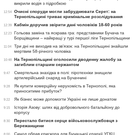
викрили водія з підробкою
Очисні споруди могли забруднювати Серет: на
12:54
Тернопільщині триває кримінальне розслідування
Кабмін доручив звірити дані чоловіків 18-60 років
12:39
Гольова заміна та яскрава гра: представники Бучача та
12:23
Борщівщини – найкращі у турі першої ліги Тернопільщини
Три дні не виходив на зв’язок: на Тернопільщині знайшли
11:04
мертвим 58-річного чоловіка
На Тернопільщині оголосили дводенну жалобу за
10:48
загиблим старшим сержантом
Смертельна знахідка в полі: піротехніки знищили
9:47
артилерійський снаряд на Бучаччині
Як купити комерційну нерухомість в Тернополі, яка
9:28
приноситиме прибуток?
Як бізнес може допомогти Україні не лише донатом
9:22
Історія Азову: шлях від добровольчого батальйону до
9:15
корпусу
Перестало битися серце військовослужбовця з
8:30
Бережанщини
Синод обрав єпископа для Бучацької єпархії УГКЦ
8:00