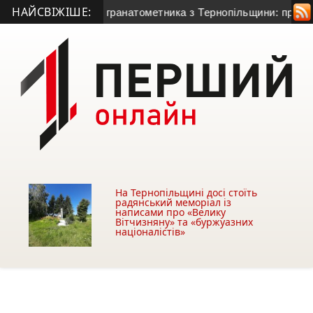
НАЙСВІЖІШЕ:
иття 50-річного гранатометника з Тернопільщини: причина сме
На Тернопільщині досі стоїть
радянський меморіал із
написами про «Велику
Вітчизняну» та «буржуазних
націоналістів»