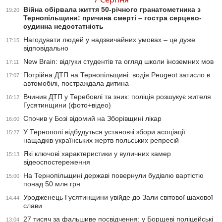
Війна обірвала життя 50-річного гранатометника з
19:20
Тернопільщини: причина смерті – гостра серцево-
судинна недостатність
Нагодувати людей у надзвичайних умовах – це дуже
17:15
відповідально
New Brain: відгуки студентів та огляд школи іноземних мов
17:11
Потрійна ДТП на Тернопільщині: водія Peugeot затисло в
17:07
автомобілі, постраждала дитина
Вчинив ДТП у Теребовлі та зник: поліція розшукує жителя
16:12
Гусятинщини (фото+відео)
Спочив у Бозі відомий на Зборівщині лікар
16:00
У Тернополі відбудуться установчі збори асоціації
15:27
нащадків українських жертв польських репресій
Які ключові характеристики у вуличних камер
15:13
відеоспостереження
На Тернопільщині державі повернули будівлю вартістю
15:00
понад 50 млн грн
Уродженець Гусятинщини увійде до Зали світової шахової
14:44
слави
27 тисяч за фальшиве посвідчення: у Борщеві поліцейські
13:04