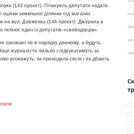
12:1
Злуки (143 проєкт). Планують депутати надати
 оцінки земельної ділянки під магазин
11:4
м на вул. Довженка (144 проєкт). Джерела в
10:5
 лобіює один із депутатів-«свободівців».
10:4
ня заховані не в порядку денному, а будуть
 Наші журналісти пильно слідкуватимуть за
10:0
ово розкажуть, як проходила сесія і як дбають
Ск
тр
ополя