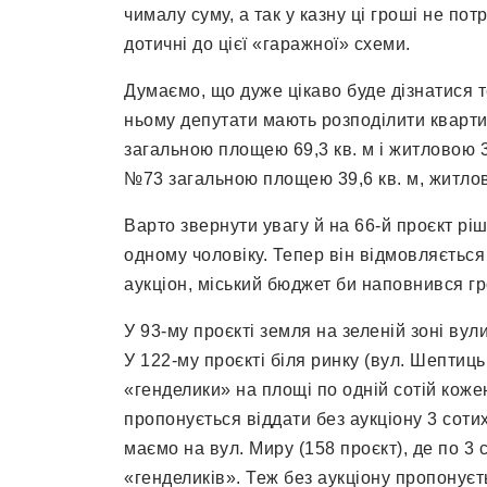
чималу суму, а так у казну ці гроші не пот
дотичні до цієї «гаражної» схеми.
Думаємо, що дуже цікаво буде дізнатися т
ньому депутати мають розподілити кварти
загальною площею 69,3 кв. м і житловою 3
№73 загальною площею 39,6 кв. м, житловою
Варто звернути увагу й на 66-й проєкт рі
одному чоловіку. Тепер він відмовляється 
аукціон, міський бюджет би наповнився гр
У 93-му проєкті земля на зеленій зоні вули
У 122-му проєкті біля ринку (вул. Шептиць
«генделики» на площі по одній сотій кожен
пропонується віддати без аукціону 3 сот
маємо на вул. Миру (158 проєкт), де по 3 
«генделиків». Теж без аукціону пропонуєт