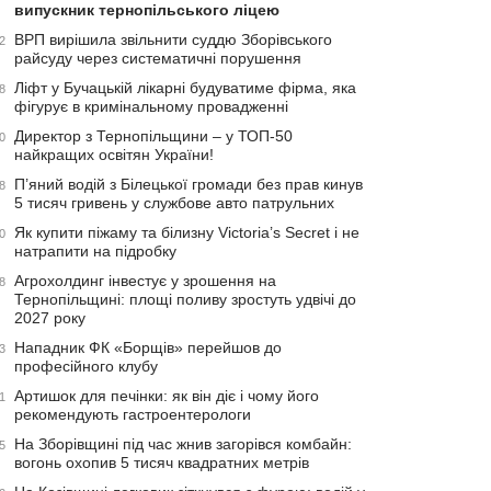
випускник тернопільського ліцею
ВРП вирішила звільнити суддю Зборівського
2
райсуду через систематичні порушення
Ліфт у Бучацькій лікарні будуватиме фірма, яка
8
фігурує в кримінальному провадженні
Директор з Тернопільщини – у ТОП-50
0
найкращих освітян України!
П’яний водій з Білецької громади без прав кинув
8
5 тисяч гривень у службове авто патрульних
Як купити піжаму та білизну Victoria’s Secret і не
0
натрапити на підробку
Агрохолдинг інвестує у зрошення на
8
Тернопільщині: площі поливу зростуть удвічі до
2027 року
Нападник ФК «Борщів» перейшов до
3
професійного клубу
Артишок для печінки: як він діє і чому його
1
рекомендують гастроентерологи
На Зборівщині під час жнив загорівся комбайн:
5
вогонь охопив 5 тисяч квадратних метрів