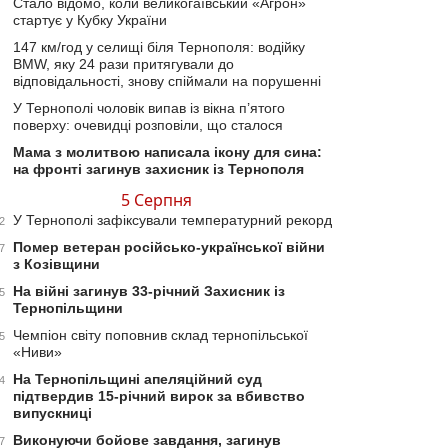
Стало відомо, коли великогаївський «Агрон»
стартує у Кубку України
147 км/год у селищі біля Тернополя: водійку
BMW, яку 24 рази притягували до
відповідальності, знову спіймали на порушенні
У Тернополі чоловік випав із вікна п’ятого
поверху: очевидці розповіли, що сталося
Мама з молитвою написала ікону для сина:
на фронті загинув захисник із Тернополя
5 Серпня
У Тернополі зафіксували температурний рекорд
2
Помер ветеран російсько-української війни
7
з Козівщини
На війні загинув 33-річний Захисник із
5
Тернопільщини
Чемпіон світу поповнив склад тернопільської
5
«Ниви»
На Тернопільщині апеляційний суд
4
підтвердив 15-річний вирок за вбивство
випускниці
Виконуючи бойове завдання, загинув
7