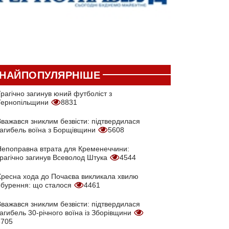
НАЙПОПУЛЯРНІШЕ
рагічно загинув юний футболіст з
Тернопільщини
8831
Вважався зниклим безвісти: підтвердилася
загибель воїна з Борщівщини
5608
Непоправна втрата для Кременеччини:
трагічно загинув Всеволод Штука
4544
Хресна хода до Почаєва викликала хвилю
обурення: що сталося
4461
Вважався зниклим безвісти: підтвердилася
агибель 30-річного воїна із Зборівщини
3705