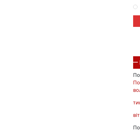
По
По
во
ти
віт
По