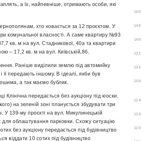
раплять, а їх, найпевніше, отримають особи, які
16:0
ернополянам, хто ховається за 12 проєктом. У
14:0
ри комунальної власності. А саме квартиру №93
14:0
7,7 кв. м на вул. Стадникової, 40а та квартири
 – 17,2 кв. м на вул. Київській,8б.
13:1
шення. Раніше виділили землю під автомийку
13:1
і її передають іншому. В ідеалі, якби був
13:0
ошима, а так маємо бублик.
ці Клінічна передається без аукціону під кіоски.
12:4
кого) на зеленій зоні планується збудувати три
. У 139-му проєкті на вул. Микулинецькій
12:4
их для облаштування парковки. Схожу ситуацію
12:3
сотих без аукціону передається під будівництво
ься віддати 10 сотих під будівництво