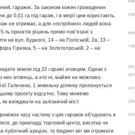
9:00
енний, гаражні. За законом кожен громадянин
8:30
о 0,01 га під гараж, і в мерії цим користають.
араж не отримає, а для «потрібних» людей вона
-ть проєктів рішень прямо пов’язані з
8:00
и на вул. Будного, 14 – на Поліській, 2а, 13 –
7:30
фора Гірняка, 5 – на Золотогірській, 2 – на
23:2
едати землю під 22 гаражі атовцям. Однак з
20:4
з них атовець, а хто ні, майже не можливо.
візії Галичина, 1 земельну ділянку пропонується
19:1
 цьому проєкту відсутнє. Тому можемо
, як виїжджати на залізничнй міст.
18:5
оміжок часу частину з цих гаражів об’єднають в
17:5
тися, до прикладу, торговий центр, висотка чи
а публічний аукціон, то бюджет міг ми отримати
17:4