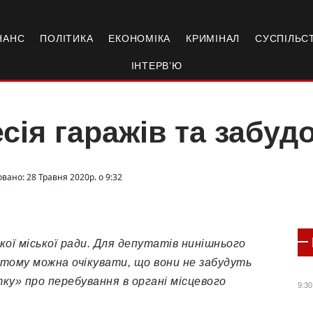
НАНС
ПОЛІТИКА
ЕКОНОМІКА
КРИМІНАЛ
СУСПІЛЬС
ІНТЕРВ’Ю
сія гаражів та забуд
вано: 28 Травня 2020р. о 9:32
кої міської ради. Для депутатів нинішнього
, тому можна очікувати, що вони не забудуть
у» про перебування в органі місцевого
9:30