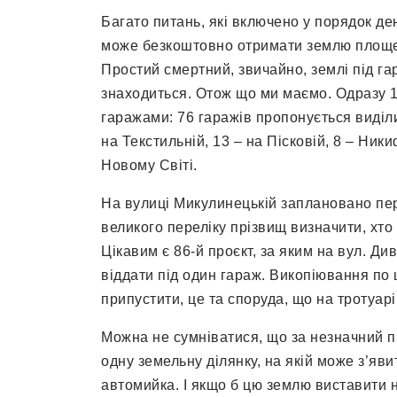
Багато питань, які включено у порядок д
може безкоштовно отримати землю площею д
Простий смертний, звичайно, землі під г
знаходиться. Отож що ми маємо. Одразу 15
гаражами: 76 гаражів пропонується виділит
на Текстильній, 13 – на Пісковій, 8 – Ники
Новому Світі.
На вулиці Микулинецькій заплановано пер
великого переліку прізвищ визначити, хто 
Цікавим є 86-й проєкт, за яким на вул. Ди
віддати під один гараж. Викопіювання по
припустити, це та споруда, що на тротуарі
Можна не сумніватися, що за незначний пр
одну земельну ділянку, на якій може з’яви
автомийка. І якщо б цю землю виставити н