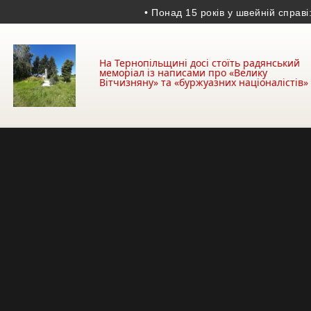
• Понад 15 років у швейній справі: як
На Тернопільщині досі стоїть радянський
меморіал із написами про «Велику
Вітчизняну» та «буржуазних націоналістів»