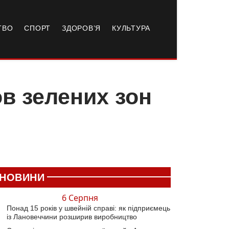
ТВО
СПОРТ
ЗДОРОВ’Я
КУЛЬТУРА
ов зелених зон
НОВИНИ
6 Серпня
Понад 15 років у швейній справі: як підприємець
із Лановеччини розширив виробництво