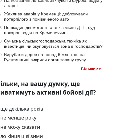
На Козівщині легковик зіткнувся з фурою: водій у
0
лікарні
Жахлива аварія у Кременці: деблокували
2
потерпілого з понівеченого авто
Пошкодив дві могили та втік з місця ДТП: суд
5
покарав водія на Кременеччині
Сучасна сільськогосподарська техніка як
3
інвестиція: чи окуповується вона в господарстві?
Вирубали дерев на понад 6 млн грн: на
0
Гусятинщині викрили організовану групу
Більше >>
ільки, на вашу думку, ще
иватимуть активні бойові дії?
ще декілька років
не менше року
не можу сказати
до кінця цієї зими