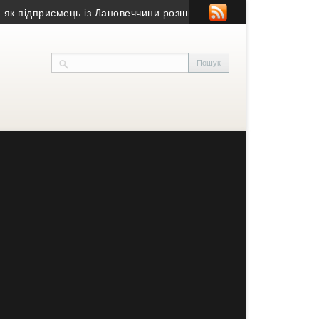
 підприємець із Лановеччини розширив виробництво
• Стало відом