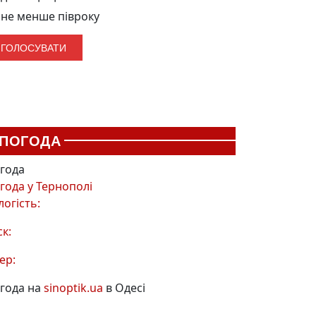
не менше півроку
ПОГОДА
года
года у
Тернополі
логість:
ск:
ер:
года на
sinoptik.ua
в Одесі