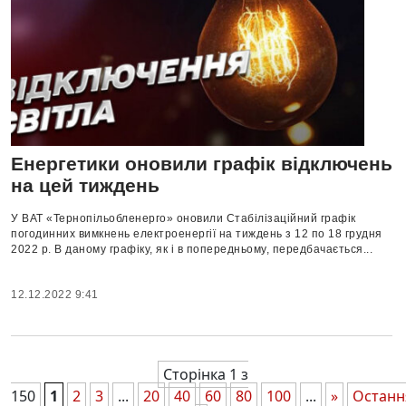
Енергетики оновили графік відключень
на цей тиждень
У ВАТ «Тернопільобленерго» оновили Стабілізаційний графік
погодинних вимкнень електроенергії на тиждень з 12 по 18 грудня
2022 р. В даному графіку, як і в попередньому, передбачається...
12.12.2022 9:41
Сторінка 1 з
150
1
2
3
...
20
40
60
80
100
...
»
Останн