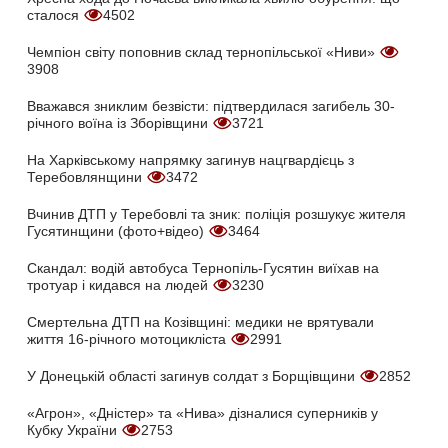
сталося
4502
Чемпіон світу поповнив склад тернопільської «Ниви»
3908
Вважався зниклим безвісти: підтвердилася загибель 30-
річного воїна із Зборівщини
3721
На Харківському напрямку загинув нацгвардієць з
Теребовлянщини
3472
Вчинив ДТП у Теребовлі та зник: поліція розшукує жителя
Гусятинщини (фото+відео)
3464
Скандал: водій автобуса Тернопіль-Гусятин виїхав на
тротуар і кидався на людей
3230
Смертельна ДТП на Козівщині: медики не врятували
життя 16-річного мотоцикліста
2991
У Донецькій області загинув солдат з Борщівщини
2852
«Агрон», «Дністер» та «Нива» дізналися суперників у
Кубку України
2753