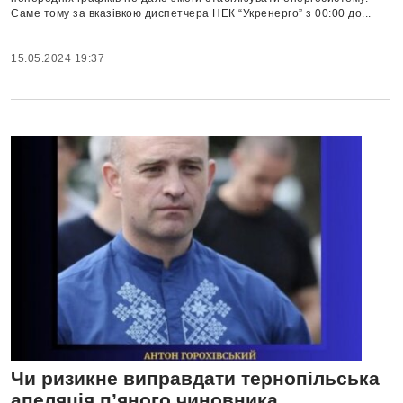
Саме тому за вказівкою диспетчера НЕК “Укренерго” з 00:00 до...
15.05.2024 19:37
Чи ризикне виправдати тернопільська
апеляція п’яного чиновника