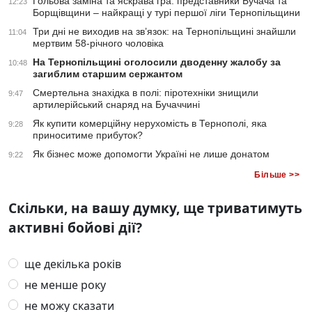
Гольова заміна та яскрава гра: представники Бучача та
12:23
Борщівщини – найкращі у турі першої ліги Тернопільщини
Три дні не виходив на зв’язок: на Тернопільщині знайшли
11:04
мертвим 58-річного чоловіка
На Тернопільщині оголосили дводенну жалобу за
10:48
загиблим старшим сержантом
Смертельна знахідка в полі: піротехніки знищили
9:47
артилерійський снаряд на Бучаччині
Як купити комерційну нерухомість в Тернополі, яка
9:28
приноситиме прибуток?
Як бізнес може допомогти Україні не лише донатом
9:22
Більше >>
Скільки, на вашу думку, ще триватимуть
активні бойові дії?
ще декілька років
не менше року
не можу сказати