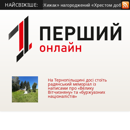
НАЙСВІЖІШЕ:
 позивним «Хижак» нагороджений «Хрестом доблесті»
• На До
На Тернопільщині досі стоїть
радянський меморіал із
написами про «Велику
Вітчизняну» та «буржуазних
націоналістів»