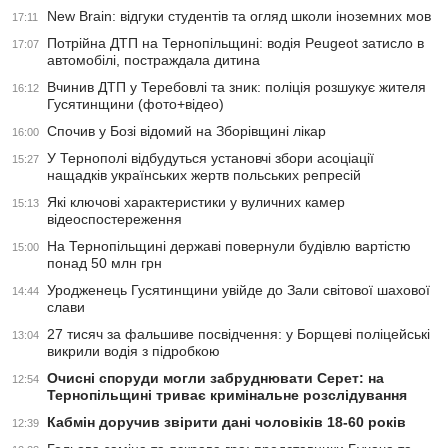
New Brain: відгуки студентів та огляд школи іноземних мов
17:11
Потрійна ДТП на Тернопільщині: водія Peugeot затисло в
17:07
автомобілі, постраждала дитина
Вчинив ДТП у Теребовлі та зник: поліція розшукує жителя
16:12
Гусятинщини (фото+відео)
Спочив у Бозі відомий на Зборівщині лікар
16:00
У Тернополі відбудуться установчі збори асоціації
15:27
нащадків українських жертв польських репресій
Які ключові характеристики у вуличних камер
15:13
відеоспостереження
На Тернопільщині державі повернули будівлю вартістю
15:00
понад 50 млн грн
Уродженець Гусятинщини увійде до Зали світової шахової
14:44
слави
27 тисяч за фальшиве посвідчення: у Борщеві поліцейські
13:04
викрили водія з підробкою
Очисні споруди могли забруднювати Серет: на
12:54
Тернопільщині триває кримінальне розслідування
Кабмін доручив звірити дані чоловіків 18-60 років
12:39