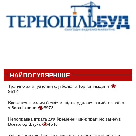
НАЙПОПУЛЯРНІШЕ
Трагічно загинув юний футболіст з Тернопільщини
9512
Вважався зниклим безвісти: підтвердилася загибель воїна
з Борщівщини
5973
Непоправна втрата для Кременеччини: трагічно загинув
Всеволод Штука
4546
Хресна хода до Почаєва викликала хвилю обурення: що