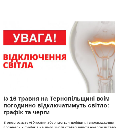
Із 16 травня на Тернопільщині всім
погодинно відключатимуть світло:
графік та черги
В енергосистемі України зберігається дефіцит, і впровадження
попередніх графіків не дало змоги стабілізувати енергосистему.