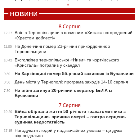
»
НОВИНИ
8 Серпня
Воїн з Тернопільщини з позивним «Хижак» нагороджений
12:27
«Хрестом доблесті»
На Донеччині помер 23-річний прикордонник з
11:00
Тернопільщини
Ексголкіпер тернопільської «Ниви» та чортківського
10:42
«Кристала» потрапив у скандал
На Харківщині помер 55-річний захисник із Бучаччини
9:30
День міста у Тернополі: програма заходів 14-16 серпня
8:30
На війні загинув 20-річний оператор БпЛА із
7:30
Бучаччини
7 Серпня
Війна обірвала життя 50-річного гранатометника з
19:20
Тернопільщини: причина смерті – гостра серцево-
судинна недостатність
Нагодувати людей у надзвичайних умовах – це дуже
17:15
відповідально