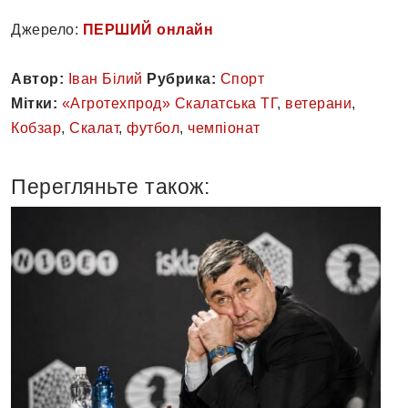
Джерело:
ПЕРШИЙ онлайн
Автор:
Іван Білий
Рубрика:
Спорт
Мітки:
«Агротехпрод» Скалатська ТГ
,
ветерани
,
Кобзар
,
Скалат
,
футбол
,
чемпіонат
Перегляньте також: