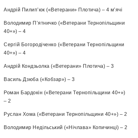
Андрій Пилип’юк («Ветерани» Плотича) – 4 м’ячі
Володимир П’ятничко («Ветерани Тернопільщини
40+») – 4
Сергій Богородіченко («Ветерани Тернопільщини
40+») – 4
Андрій Кондзьолка («Ветерани» Плотича) – 3
Василь Дзюба («Кобзар») – 3
Роман Бардокін («Ветерани Тернопільщини 40+»)
– 2
Руслан Хома («Ветерани Тернопільщини 40+») – 2
Володимир Недільський («Нічлава» Копичинці) – 2