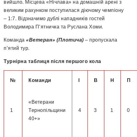
вийшло. Місцева «Нічлава» на домашній арені з
великим рахунком поступилася діючому чемпіону
– 1:7. Відзначимо дублі нападників гостей
Володимира П’ятничка та Руслана Хоми.
Команда
«Ветеран» (Плотича)
– пропускала
п’ятий тур.
Турнірна таблиця після першого кола
№
Команди
І
В
Н
П
«Ветерани
1
Тернопільщини
4
3
1
0
40+»