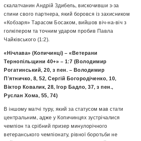
скалатчанин Андрій Здибель, вискочивши з-за
спини свого партнера, який боровся із захисником
«Кобзаря» Тарасом Босаком, вийшов віч-на-віч з
голкіпером та точним ударом пробив Павла
Чайківського (1:2).
«Нічлава» (Копичинці)
– «Ветерани
Тернопільщини 40+»
– 1:7 (Володимир
Рогатинський, 20, з пен. – Володимир
П’ятничко, 8, 52, Сергій Богородіченко, 10,
Віктор Ковалик, 28, Ігор Бадло, 37, з пен.,
Руслан Хома, 55, 74)
В іншому матчі туру, який за статусом мав стати
центральним, адже у Копичинцях зустрічалися
чемпіон та срібний призер минулорічного
ветеранського чемпіонату, рівної боротьби не