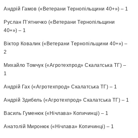
Андрій Гамов («Ветерани Тернопільщини 40+») – 1
Руслан П’ятничко («Ветерани Тернопільщини
40+») – 1
Віктор Ковалик («Ветерани Тернопільщини 40+») –
2
Михайло Томчук («Агротехпрод» Скалатська ТГ) –
1
Андрій Гах («Агротехпрод» Скалатська ТГ) – 1
Андрій Здибель («Агротехпрод» Скалатська ТГ) – 1
Василь Гуменюк («Нічлава» Копичинці) – 1
Анатолій Миронюк («Нічлава» Копичинці) – 1