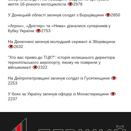
життя 16-річного мотоцикліста
2978
У Донецькій області загинув солдат з Борщівщини
2850
«Агрон», «Дністер» та «Нива» дізналися суперників у
Кубку України
2753
На Донеччині загинув молодший сержант зі Зборівщини
2632
"Хто вас привіз до ТЦК?": історія колишнього директора
тернопільського аеропорту, якому не повірили у
військкоматі
2322
На Дніпропетровщині загинув солдат із Гусятинщини
2253
У боях за Україну загинув офіцер із Монастирищини
2237