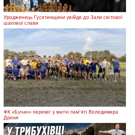
Уродженець Гусятинщини увійде до Зали світової
шахової слави
ФК «Бучач» переміг у матчі пам’яті Володимира
Дроня