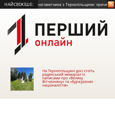
НАЙСВІЖІШЕ:
0-річного гранатометника з Тернопільщини: причина смерті – 
На Тернопільщині досі стоїть
радянський меморіал із
написами про «Велику
Вітчизняну» та «буржуазних
націоналістів»