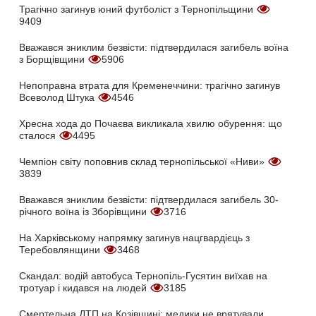
Трагічно загинув юний футболіст з Тернопільщини
9409
Вважався зниклим безвісти: підтвердилася загибель воїна
з Борщівщини
5906
Непоправна втрата для Кременеччини: трагічно загинув
Всеволод Штука
4546
Хресна хода до Почаєва викликала хвилю обурення: що
сталося
4495
Чемпіон світу поповнив склад тернопільської «Ниви»
3839
Вважався зниклим безвісти: підтвердилася загибель 30-
річного воїна із Зборівщини
3716
На Харківському напрямку загинув нацгвардієць з
Теребовлянщини
3468
Скандал: водій автобуса Тернопіль-Гусятин виїхав на
тротуар і кидався на людей
3185
Смертельна ДТП на Козівщині: медики не врятували