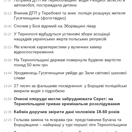
Потрійна ДТП на Тернопільщині: водія Peugeot затисло в
17:07
автомобілі, постраждала дитина
Вчинив ДТП у Теребовлі та зник: поліція розшукує жителя
16:12
Гусятинщини (фото+відео)
Спочив у Бозі відомий на Зборівщині лікар
16:00
У Тернополі відбудуться установчі збори асоціації
15:27
нащадків українських жертв польських репресій
Які ключові характеристики у вуличних камер
15:13
відеоспостереження
На Тернопільщині державі повернули будівлю вартістю
15:00
понад 50 млн грн
Уродженець Гусятинщини увійде до Зали світової шахової
14:44
слави
27 тисяч за фальшиве посвідчення: у Борщеві поліцейські
13:04
викрили водія з підробкою
Очисні споруди могли забруднювати Серет: на
12:54
Тернопільщині триває кримінальне розслідування
Кабмін доручив звірити дані чоловіків 18-60 років
12:39
Гольова заміна та яскрава гра: представники Бучача та
12:23
Борщівщини – найкращі у турі першої ліги Тернопільщини