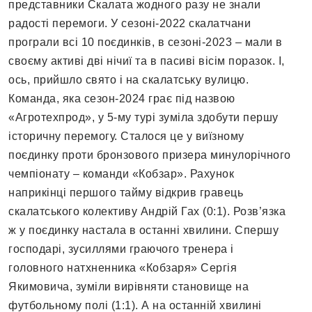
представники Скалата жодного разу не знали
радості перемоги. У сезоні-2022 скалатчани
програли всі 10 поєдинків, в сезоні-2023 – мали в
своєму активі дві нічиї та в пасиві вісім поразок. І,
ось, прийшло свято і на скалатську вулицю.
Команда, яка сезон-2024 грає під назвою
«Агротехпрод», у 5-му турі зуміла здобути першу
історичну перемогу. Сталося це у виїзному
поєдинку проти бронзового призера минулорічного
чемпіонату – команди «Кобзар». Рахунок
наприкінці першого тайму відкрив гравець
скалатського колективу Андрій Гах (0:1). Розв’язка
ж у поєдинку настала в останні хвилини. Спершу
господарі, зусиллями граючого тренера і
головного натхненника «Кобзаря» Сергія
Якимовича, зуміли вирівняти становище на
футбольному полі (1:1). А на останній хвилині