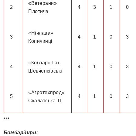
«Ветерани»
2
4
3
1
0
Плотича
«Нічлава»
3
4
1
0
3
Копичинці
«Кобзар» Гаї
4
4
1
0
3
Шевченківські
«Агротехпрод»
5
4
1
0
3
Скалатська ТГ
***
Бомбардири: