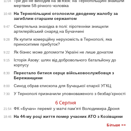
Три дні не виходив на зв’язок: на Тернопільщині знайшли
11:04
мертвим 58-річного чоловіка
На Тернопільщині оголосили дводенну жалобу за
10:48
загиблим старшим сержантом
Смертельна знахідка в полі: піротехніки знищили
9:47
артилерійський снаряд на Бучаччині
Як купити комерційну нерухомість в Тернополі, яка
9:28
приноситиме прибуток?
Як бізнес може допомогти Україні не лише донатом
9:22
Історія Азову: шлях від добровольчого батальйону до
9:15
корпусу
Перестало битися серце військовослужбовця з
8:30
Бережанщини
Синод обрав єпископа для Бучацької єпархії УГКЦ
8:00
У Тернополі призначили уповноваженого з безбар’єрності
7:30
6 Серпня
ФК «Бучач» переміг у матчі пам’яті Володимира Дроня
21:54
На 44-му році життя помер учасник АТО з Козівщини
18:46
Більше >>