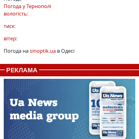
Погода у
Тернополі
вологість:
тиск:
вітер:
Погода на
sinoptik.ua
в Одесі
РЕКЛАМА