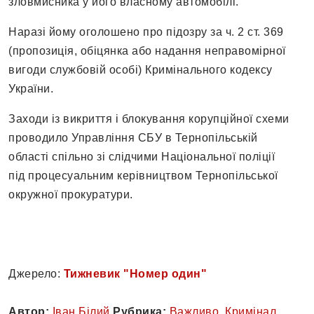
зловмисника у його власному автомобілі.
Наразі йому оголошено про підозру за ч. 2 ст. 369
(пропозиція, обіцянка або надання неправомірної
вигоди службовій особі) Кримінального кодексу
України.
Заходи із викриття і блокування корупційної схеми
проводило Управління СБУ в Тернопільській
області спільно зі слідчими Національної поліції
під процесуальним керівництвом Тернопільської
окружної прокуратури.
Джерело:
Тижневик "Номер один"
Автор:
Іван Білий
Рубрика:
Важливо
,
Кримінал
,