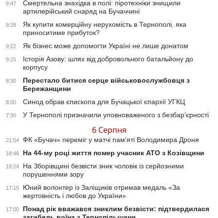
Смертельна знахідка в полі: піротехніки знищили
9:47
артилерійський снаряд на Бучаччині
Як купити комерційну нерухомість в Тернополі, яка
9:28
приноситиме прибуток?
Як бізнес може допомогти Україні не лише донатом
9:22
Історія Азову: шлях від добровольчого батальйону до
9:15
корпусу
Перестало битися серце військовослужбовця з
8:30
Бережанщини
Синод обрав єпископа для Бучацької єпархії УГКЦ
8:00
У Тернополі призначили уповноваженого з безбар’єрності
7:30
6 Серпня
ФК «Бучач» переміг у матчі пам’яті Володимира Дроня
21:54
На 44-му році життя помер учасник АТО з Козівщини
18:46
На Зборівщині безвісти зник чоловік із серйозними
18:24
порушеннями зору
Юний волонтер із Заліщиків отримав медаль «За
17:15
жертовність і любов до України»
Понад рік вважався зниклим безвісти: підтвердилася
17:00
загибель воїна з Тернопільщини