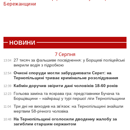
Бережанщини
НОВИНИ
7 Серпня
27 тисяч за фальшиве посвідчення: у Борщеві поліцейські
13:04
викрили водія з підробкою
Очисні споруди могли забруднювати Серет: на
12:54
Тернопільщині триває кримінальне розслідування
Кабмін доручив звірити дані чоловіків 18-60 років
12:39
Гольова заміна та яскрава гра: представники Бучача та
12:23
Борщівщини – найкращі у турі першої ліги Тернопільщини
Три дні не виходив на зв’язок: на Тернопільщині знайшли
11:04
мертвим 58-річного чоловіка
На Тернопільщині оголосили дводенну жалобу за
10:48
загиблим старшим сержантом