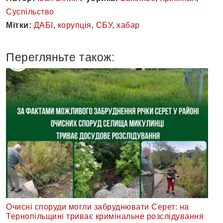
Суспільство
Мітки:
ДАБІ
,
корупція
,
СБУ
,
хабар
Перегляньте також:
Очисні споруди могли забруднювати Серет: на
Тернопільщині триває кримінальне розслідування