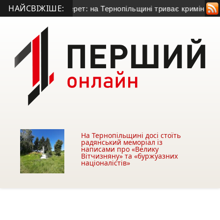
НАЙСВІЖІШЕ:
днювати Серет: на Тернопільщині триває кримінальне розсл
На Тернопільщині досі стоїть
радянський меморіал із
написами про «Велику
Вітчизняну» та «буржуазних
націоналістів»