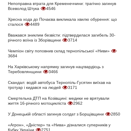
Непоправна втрата для Кременеччини: трагічно загинув
Всеволод Штука
4546
Хресна хода до Почаєва викликала хвилю обурення: що
сталося
4489
Вважався зниклим безвісти: підтвердилася загибель 30-
річного воїна із Зборівщини
3714
Чемпіон світу поповнив склад тернопільської «Ниви»
3684
На Харківському напрямку загинув нацгвардієць з
Теребовлянщини
3466
Скандал: водій автобуса Тернопіль-Гусятин виїхав на
тротуар і кидався на людей
3171
Смертельна ДТП на Козівщині: медики не врятували
життя 16-річного мотоцикліста
2962
У Донецькій області загинув солдат з Борщівщини
2850
«Агрон», «Дністер» та «Нива» дізналися суперників у
Кубку України
2751