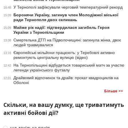
У Тернополі зафіксували черговий температурний рекорд
16:48
Боронячи Україну, загинув член Молодіжної міської
15:39
ради Тернополя двох скликань
Майже рік надії: підтвердилася загибель Героя
15:09
України з Тернопільщини
Смертельна ДТП на Підволочищині: загинула жінка, двоє
13:38
людей травмувалися
Європейські мільйони працюють: у Теребовлі активно
13:16
ремонтують центральну вулицю (відео)
На Тернопільщині відбудеться товариський матч за участю
12:42
легенди українського футзалу
Драйвовий відпочинок та драйв: прокат квадроциклів на
12:01
Оболоні
Більше >>
Скільки, на вашу думку, ще триватимуть
активні бойові дії?
ще декілька років