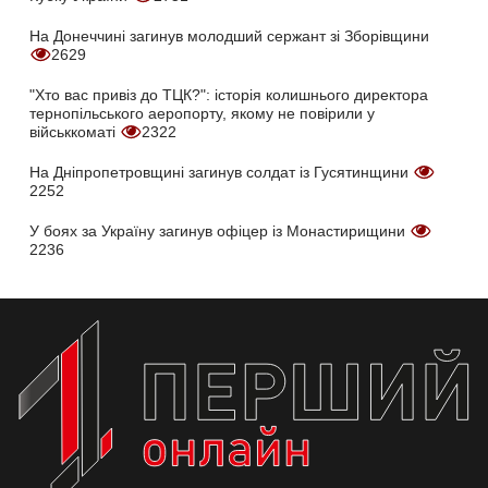
На Донеччині загинув молодший сержант зі Зборівщини
2629
"Хто вас привіз до ТЦК?": історія колишнього директора
тернопільського аеропорту, якому не повірили у
військкоматі
2322
На Дніпропетровщині загинув солдат із Гусятинщини
2252
У боях за Україну загинув офіцер із Монастирищини
2236