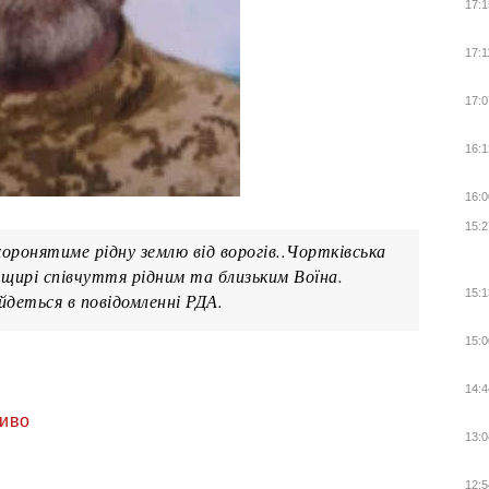
17:1
17:1
17:0
16:1
16:0
15:2
охоронятиме рідну землю від ворогів..Чортківська
 щирі співчуття рідним та близьким Воїна.
15:1
йдеться в повідомленні РДА.
15:0
14:4
иво
13:0
12:5