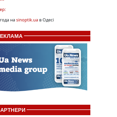
ер:
года на
sinoptik.ua
в Одесі
РЕКЛАМА
АРТНЕРИ