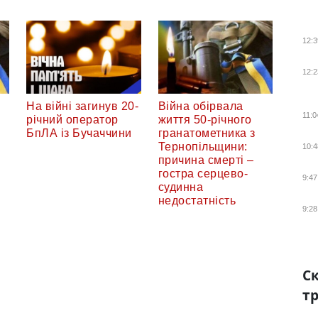
12:3
12:2
На війні загинув 20-
Війна обірвала
11:0
річний оператор
життя 50-річного
БпЛА із Бучаччини
гранатометника з
Тернопільщини:
10:4
причина смерті –
гостра серцево-
9:47
судинна
недостатність
9:28
Ск
тр