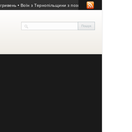
ь
• Воїн з Тернопільщини з позивним «Хижак» нагороджений «Х