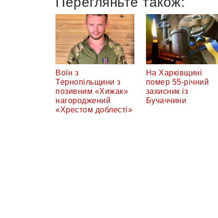
Перегляньте також:
Воїн з
На Харківщині
Тернопільщини з
помер 55-річний
позивним «Хижак»
захисник із
нагороджений
Бучаччини
«Хрестом доблесті»