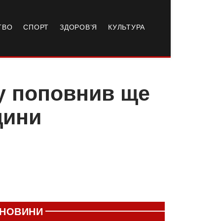
ТВО
СПОРТ
ЗДОРОВ’Я
КУЛЬТУРА
у поповнив ще
щини
НОВИНИ