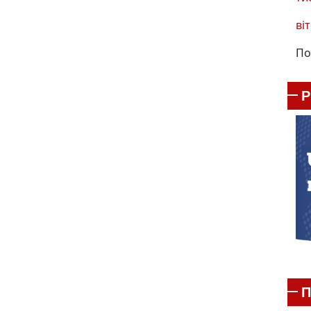
віт
По
П