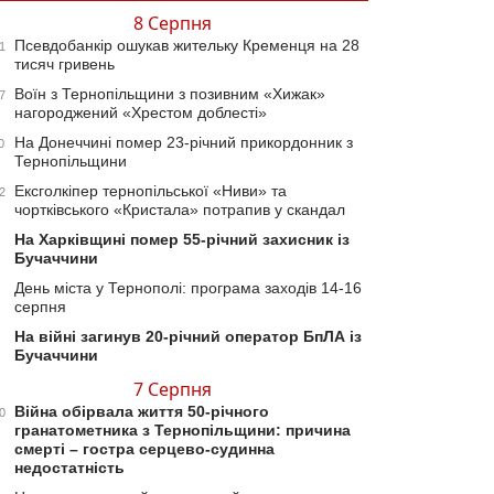
8 Серпня
Псевдобанкір ошукав жительку Кременця на 28
1
тисяч гривень
Воїн з Тернопільщини з позивним «Хижак»
7
нагороджений «Хрестом доблесті»
На Донеччині помер 23-річний прикордонник з
0
Тернопільщини
Ексголкіпер тернопільської «Ниви» та
2
чортківського «Кристала» потрапив у скандал
На Харківщині помер 55-річний захисник із
Бучаччини
День міста у Тернополі: програма заходів 14-16
серпня
На війні загинув 20-річний оператор БпЛА із
Бучаччини
7 Серпня
Війна обірвала життя 50-річного
0
гранатометника з Тернопільщини: причина
смерті – гостра серцево-судинна
недостатність