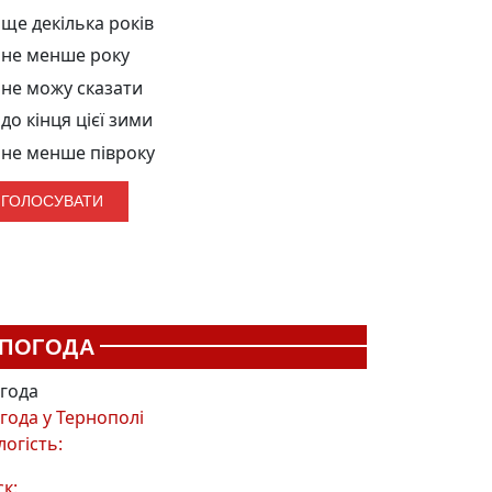
ще декілька років
не менше року
не можу сказати
до кінця цієї зими
не менше півроку
ПОГОДА
года
года у
Тернополі
логість:
ск: