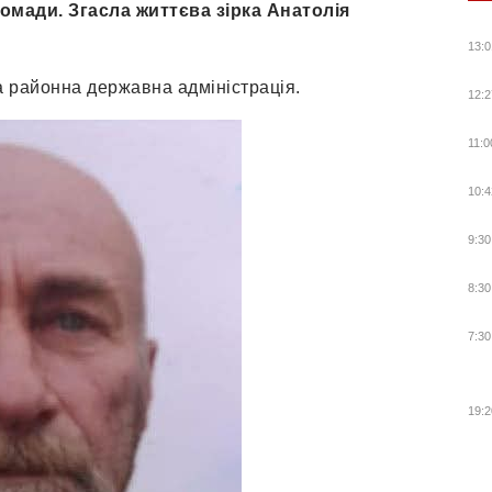
омади. Згасла життєва зірка Анатолія
13:0
а районна державна адміністрація.
12:2
11:0
10:4
9:30
8:30
7:30
19:2