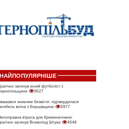
НАЙПОПУЛЯРНІШЕ
рагічно загинув юний футболіст з
Тернопільщини
9527
Вважався зниклим безвісти: підтвердилася
загибель воїна з Борщівщини
5977
Непоправна втрата для Кременеччини:
трагічно загинув Всеволод Штука
4548