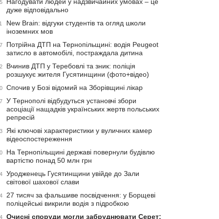
Нагодувати людей у надзвичайних умовах – це
5
дуже відповідально
New Brain: відгуки студентів та огляд школи
1
іноземних мов
Потрійна ДТП на Тернопільщині: водія Peugeot
7
затисло в автомобілі, постраждала дитина
Вчинив ДТП у Теребовлі та зник: поліція
2
розшукує жителя Гусятинщини (фото+відео)
Спочив у Бозі відомий на Зборівщині лікар
0
У Тернополі відбудуться установчі збори
7
асоціації нащадків українських жертв польських
репресій
Які ключові характеристики у вуличних камер
3
відеоспостереження
На Тернопільщині державі повернули будівлю
0
вартістю понад 50 млн грн
Уродженець Гусятинщини увійде до Зали
4
світової шахової слави
27 тисяч за фальшиве посвідчення: у Борщеві
4
поліцейські викрили водія з підробкою
Очисні споруди могли забруднювати Серет:
4