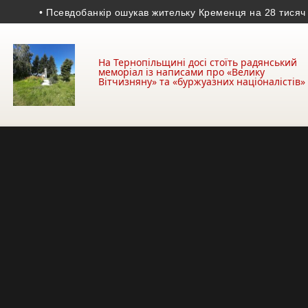
• Псевдобанкір ошукав жительку Кременця на 28 тисяч гривен
На Тернопільщині досі стоїть радянський
меморіал із написами про «Велику
Вітчизняну» та «буржуазних націоналістів»