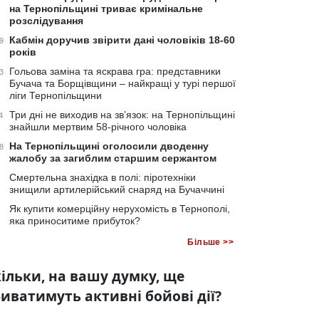
на Тернопільщині триває кримінальне
розслідування
Кабмін доручив звірити дані чоловіків 18-60
9
років
Гольова заміна та яскрава гра: представники
3
Бучача та Борщівщини – найкращі у турі першої
ліги Тернопільщини
Три дні не виходив на зв’язок: на Тернопільщині
4
знайшли мертвим 58-річного чоловіка
На Тернопільщині оголосили дводенну
8
жалобу за загиблим старшим сержантом
Смертельна знахідка в полі: піротехніки
знищили артилерійський снаряд на Бучаччині
Як купити комерційну нерухомість в Тернополі,
яка приноситиме прибуток?
Більше >>
ільки, на вашу думку, ще
иватимуть активні бойові дії?