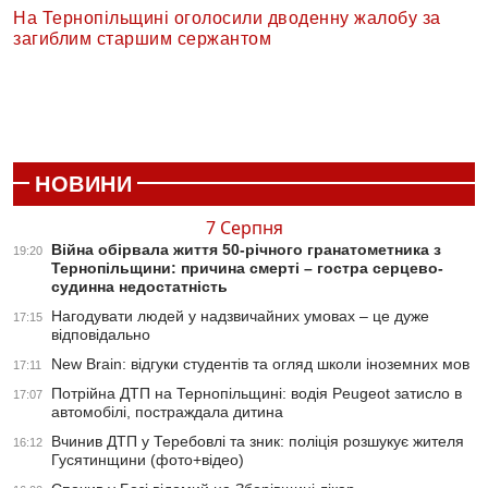
На Тернопільщині оголосили дводенну жалобу за
загиблим старшим сержантом
НОВИНИ
7 Серпня
Війна обірвала життя 50-річного гранатометника з
19:20
Тернопільщини: причина смерті – гостра серцево-
судинна недостатність
Нагодувати людей у надзвичайних умовах – це дуже
17:15
відповідально
New Brain: відгуки студентів та огляд школи іноземних мов
17:11
Потрійна ДТП на Тернопільщині: водія Peugeot затисло в
17:07
автомобілі, постраждала дитина
Вчинив ДТП у Теребовлі та зник: поліція розшукує жителя
16:12
Гусятинщини (фото+відео)