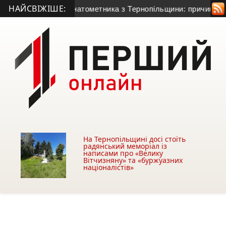
НАЙСВІЖІШЕ:
0-річного гранатометника з Тернопільщини: причина смерті –
На Тернопільщині досі стоїть
радянський меморіал із
написами про «Велику
Вітчизняну» та «буржуазних
націоналістів»