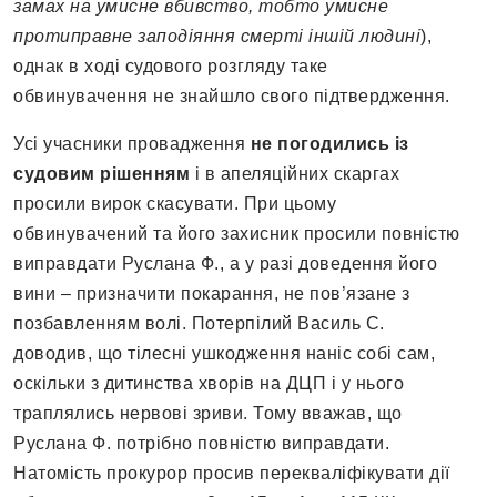
замах на умисне вбивство, тобто умисне
протиправне заподіяння смерті іншій людині
),
однак в ході судового розгляду таке
обвинувачення не знайшло свого підтвердження.
Усі учасники провадження
не погодились із
судовим рішенням
і в апеляційних скаргах
просили вирок скасувати. При цьому
обвинувачений та його захисник просили повністю
виправдати Руслана Ф., а у разі доведення його
вини – призначити покарання, не пов’язане з
позбавленням волі. Потерпілий Василь С.
доводив, що тілесні ушкодження наніс собі сам,
оскільки з дитинства хворів на ДЦП і у нього
траплялись нервові зриви. Тому вважав, що
Руслана Ф. потрібно повністю виправдати.
Натомість прокурор просив перекваліфікувати дії