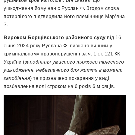
рушником кров на голові. Він сказав, що
ушкодження йому наніс Руслан Ф. Згодом слова
потерпілого підтвердила його племінниця Мар’яна
З.
Вироком Борщівського районного суду
від 16
січня 2024 року Руслана Ф. визнано винним у
кримінальному правопорушенні за ч. 1 ст. 121 КК
України (
заподіяння умисного тяжкого тілесного
ушкодження, небезпечного для життя в момент
заподіяння
) та призначено покарання у виді
позбавлення волі строком на 6 років 6 місяців.