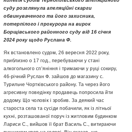
Колегія суддів Тернопільського апеляційного
суду розглянула апеляційні скарги
обвинуваченого та його захисника,
потерпілого і прокурора на вирок
Борщівського районного суду від 16 січня
2024 року щодо Руслана Ф.
Як встановлено судом, 26 вересня 2022 року,
приблизно о 17 год., перебуваючи у стані
алкогольного сп’яніння і тримаючи у руці сокиру,
46-річний Руслан Ф. зайшов до магазину с.
Турильче Чортківського району. Та через його
агресивну поведінку продавець попросила йти
додому. Що чоловік і зробив. За деякий час
староста села та сусіди побачили, як із літньої
кухні, розташованої поруч із житловим будинком
Лариси С., вийшов її брат Василь С., витираючи