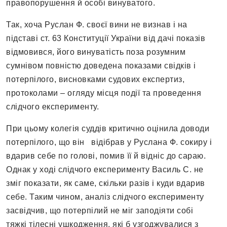
правопорушення й особі винуватого.
Так, хоча Руслан Ф. своєї вини не визнав і на
підставі ст. 63 Конституції України від дачі показів
відмовився, його винуватість поза розумним
сумнівом повністю доведена показами свідків і
потерпілого, висновками судових експертиз,
протоколами – огляду місця події та проведення
слідчого експерименту.
При цьому колегія суддів критично оцінила доводи
потерпілого, що він відібрав у Руслана Ф. сокиру і
вдарив себе по голові, помив її й відніс до сараю.
Однак у ході слідчого експерименту Василь С. не
зміг показати, як саме, скільки разів і куди вдарив
себе. Таким чином, аналіз слідчого експерименту
засвідчив, що потерпілий не міг заподіяти собі
тяжкі тілесні ушкодження, які б узгоджувалися з