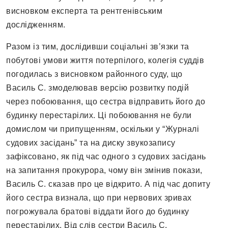
висновком експерта та рентгенівським
дослідженням.
Разом із тим, дослідивши соціальні зв’язки та
побутові умови життя потерпілого, колегія суддів
погодилась з висновком районного суду, що
Василь С. змоделював версію розвитку подій
через побоювання, що сестра відправить його до
будинку перестарілих. Ці побоювання не були
домислом чи припущенням, оскільки у “Журналі
судових засідань” та на диску звукозапису
зафіксовано, як під час одного з судових засідань
на запитання прокурора, чому він змінив покази,
Василь С. сказав про це відкрито. А під час допиту
його сестра визнала, що при нервових зривах
погрожувала братові віддати його до будинку
перестарілих. Від слів сестри Василь С.