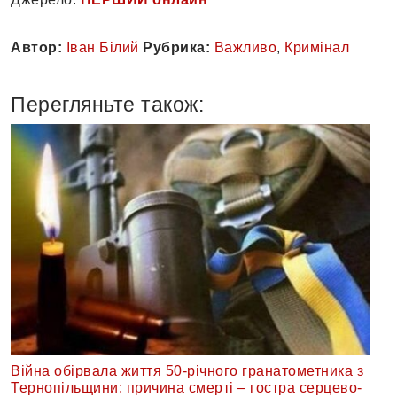
Автор:
Іван Білий
Рубрика:
Важливо
,
Кримінал
Перегляньте також:
Війна обірвала життя 50-річного гранатометника з
Тернопільщини: причина смерті – гостра серцево-