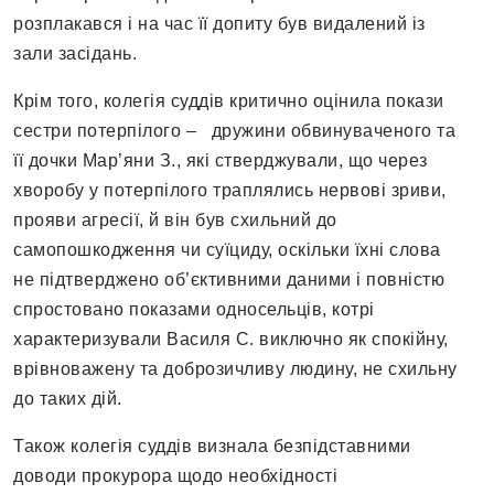
розплакався і на час її допиту був видалений із
зали засідань.
Крім того, колегія суддів критично оцінила покази
сестри потерпілого – дружини обвинуваченого та
її дочки Мар’яни З., які стверджували, що через
хворобу у потерпілого траплялись нервові зриви,
прояви агресії, й він був схильний до
самопошкодження чи суїциду, оскільки їхні слова
не підтверджено об’єктивними даними і повністю
спростовано показами односельців, котрі
характеризували Василя С. виключно як спокійну,
врівноважену та доброзичливу людину, не схильну
до таких дій.
Також колегія суддів визнала безпідставними
доводи прокурора щодо необхідності