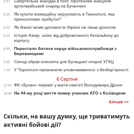
Смертельна знахідка в полі: піротехніки знищили
9:47
артилерійський снаряд на Бучаччині
Як купити комерційну нерухомість в Тернополі, яка
9:28
приноситиме прибуток?
Як бізнес може допомогти Україні не лише донатом
9:22
Історія Азову: шлях від добровольчого батальйону до
9:15
корпусу
Перестало битися серце військовослужбовця з
8:30
Бережанщини
Синод обрав єпископа для Бучацької єпархії УГКЦ
8:00
У Тернополі призначили уповноваженого з безбар’єрності
7:30
6 Серпня
ФК «Бучач» переміг у матчі пам’яті Володимира Дроня
21:54
На 44-му році життя помер учасник АТО з Козівщини
18:46
Більше >>
Скільки, на вашу думку, ще триватимуть
активні бойові дії?