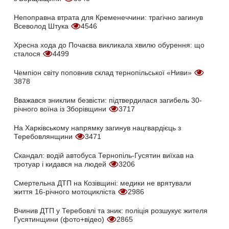
Непоправна втрата для Кременеччини: трагічно загинув
Всеволод Штука
4546
Хресна хода до Почаєва викликала хвилю обурення: що
сталося
4499
Чемпіон світу поповнив склад тернопільської «Ниви»
3878
Вважався зниклим безвісти: підтвердилася загибель 30-
річного воїна із Зборівщини
3717
На Харківському напрямку загинув нацгвардієць з
Теребовлянщини
3471
Скандал: водій автобуса Тернопіль-Гусятин виїхав на
тротуар і кидався на людей
3206
Смертельна ДТП на Козівщині: медики не врятували
життя 16-річного мотоцикліста
2986
Вчинив ДТП у Теребовлі та зник: поліція розшукує жителя
Гусятинщини (фото+відео)
2865