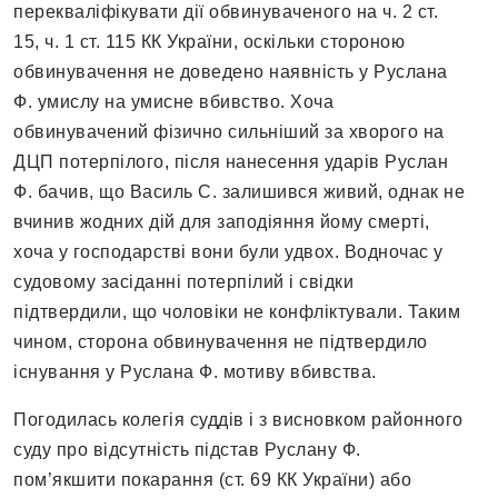
перекваліфікувати дії обвинуваченого на ч. 2 ст.
15, ч. 1 ст. 115 КК України, оскільки стороною
обвинувачення не доведено наявність у Руслана
Ф. умислу на умисне вбивство. Хоча
обвинувачений фізично сильніший за хворого на
ДЦП потерпілого, після нанесення ударів Руслан
Ф. бачив, що Василь С. залишився живий, однак не
вчинив жодних дій для заподіяння йому смерті,
хоча у господарстві вони були удвох. Водночас у
судовому засіданні потерпілий і свідки
підтвердили, що чоловіки не конфліктували. Таким
чином, сторона обвинувачення не підтвердило
існування у Руслана Ф. мотиву вбивства.
Погодилась колегія суддів і з висновком районного
суду про відсутність підстав Руслану Ф.
пом’якшити покарання (ст. 69 КК України) або