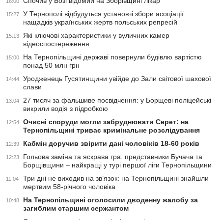
Спочив у Бозі відомий на Зборівщині лікар
16:00
У Тернополі відбудуться установчі збори асоціації
15:27
нащадків українських жертв польських репресій
Які ключові характеристики у вуличних камер
15:13
відеоспостереження
На Тернопільщині державі повернули будівлю вартістю
15:00
понад 50 млн грн
Уродженець Гусятинщини увійде до Зали світової шахової
14:44
слави
27 тисяч за фальшиве посвідчення: у Борщеві поліцейські
13:04
викрили водія з підробкою
Очисні споруди могли забруднювати Серет: на
12:54
Тернопільщині триває кримінальне розслідування
Кабмін доручив звірити дані чоловіків 18-60 років
12:39
Гольова заміна та яскрава гра: представники Бучача та
12:23
Борщівщини – найкращі у турі першої ліги Тернопільщини
Три дні не виходив на зв’язок: на Тернопільщині знайшли
11:04
мертвим 58-річного чоловіка
На Тернопільщині оголосили дводенну жалобу за
10:48
загиблим старшим сержантом