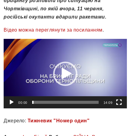
брифінгу розповіли про ситуацію на
Чортківщині, по якій вчора, 11 червня,
російські окупанти вдарили ракетами.
Відео можна переглянути за посиланням
.
Відеопрогравач
00:00
14:09
Джерело:
Тижневик "Номер один"