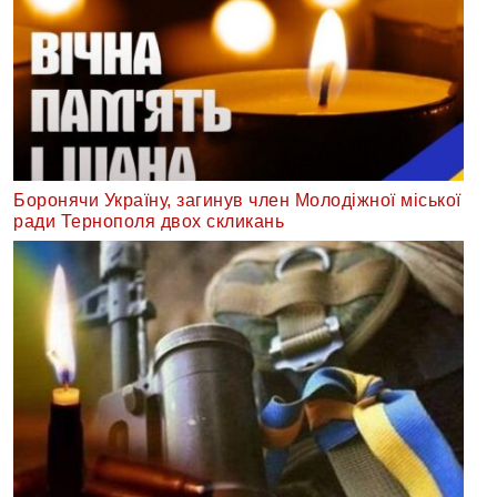
Боронячи Україну, загинув член Молодіжної міської
ради Тернополя двох скликань