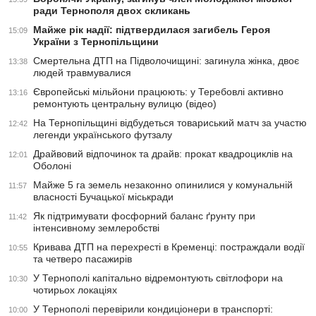
ради Тернополя двох скликань
Майже рік надії: підтвердилася загибель Героя
15:09
України з Тернопільщини
Смертельна ДТП на Підволочищині: загинула жінка, двоє
13:38
людей травмувалися
Європейські мільйони працюють: у Теребовлі активно
13:16
ремонтують центральну вулицю (відео)
На Тернопільщині відбудеться товариський матч за участю
12:42
легенди українського футзалу
Драйвовий відпочинок та драйв: прокат квадроциклів на
12:01
Оболоні
Майже 5 га земель незаконно опинилися у комунальній
11:57
власності Бучацької міськради
Як підтримувати фосфорний баланс ґрунту при
11:42
інтенсивному землеробстві
Кривава ДТП на перехресті в Кременці: постраждали водії
10:55
та четверо пасажирів
У Тернополі капітально відремонтують світлофори на
10:30
чотирьох локаціях
У Тернополі перевірили кондиціонери в транспорті:
10:00