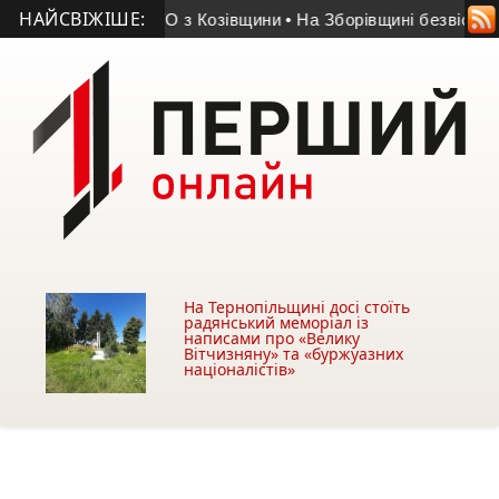
НАЙСВІЖІШЕ:
мер учасник АТО з Козівщини
• На Зборівщині безвісти зник ч
На Тернопільщині досі стоїть
радянський меморіал із
написами про «Велику
Вітчизняну» та «буржуазних
націоналістів»