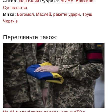
Автор:
Іван Білий
Рубрика:
ВІЙНА
,
Важливо
,
Суспільство
Мітки:
Богомол
,
Маслей
,
ракетні удари
,
Труш
,
Чортків
Перегляньте також: