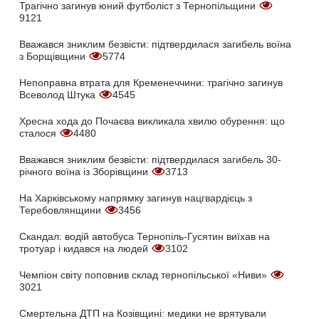
Трагічно загинув юний футболіст з Тернопільщини
9121
Вважався зниклим безвісти: підтвердилася загибель воїна
з Борщівщини
5774
Непоправна втрата для Кременеччини: трагічно загинув
Всеволод Штука
4545
Хресна хода до Почаєва викликала хвилю обурення: що
сталося
4480
Вважався зниклим безвісти: підтвердилася загибель 30-
річного воїна із Зборівщини
3713
На Харківському напрямку загинув нацгвардієць з
Теребовлянщини
3456
Скандал: водій автобуса Тернопіль-Гусятин виїхав на
тротуар і кидався на людей
3102
Чемпіон світу поповнив склад тернопільської «Ниви»
3021
Смертельна ДТП на Козівщині: медики не врятували