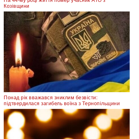
На 44-му році життя помер учасник АТО з
Козівщини
Понад рік вважався зниклим безвісти:
підтвердилася загибель воїна з Тернопільщини