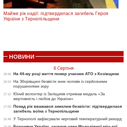
Майже рік надії: підтвердилася загибель Героя
України з Тернопільщини
НОВИНИ
6 Серпня
На 44-му році життя помер учасник АТО з Козівщини
18:46
На Зборівщині безвісти зник чоловік із серйозними
18:24
порушеннями зору
Юний волонтер із Заліщиків отримав медаль «За
17:15
жертовність і любов до України»
Понад рік вважався зниклим безвісти: підтвердилася
17:00
загибель воїна з Тернопільщини
У Тернополі зафіксували черговий температурний рекорд
16:48
Боронячи Україну, загинув член Молодіжної міської
15:39