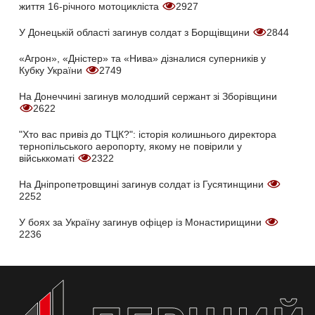
життя 16-річного мотоцикліста
2927
У Донецькій області загинув солдат з Борщівщини
2844
«Агрон», «Дністер» та «Нива» дізналися суперників у
Кубку України
2749
На Донеччині загинув молодший сержант зі Зборівщини
2622
"Хто вас привіз до ТЦК?": історія колишнього директора
тернопільського аеропорту, якому не повірили у
військкоматі
2322
На Дніпропетровщині загинув солдат із Гусятинщини
2252
У боях за Україну загинув офіцер із Монастирищини
2236