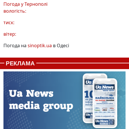
Погода у
Тернополі
вологість:
тиск:
вітер:
Погода на
sinoptik.ua
в Одесі
РЕКЛАМА