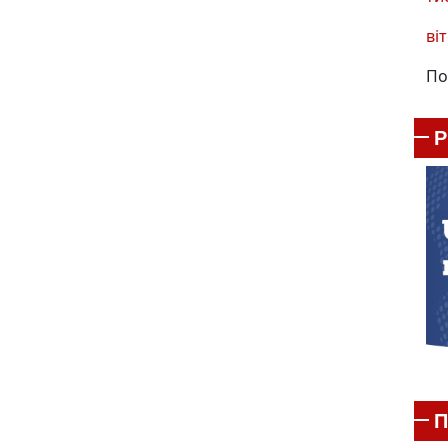
віт
По
П