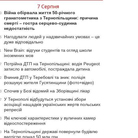
7 Серпня
Війна обірвала життя 50-річного
0
гранатометника з Тернопільщини: причина
смерті – гостра серцево-судинна
недостатність
Нагодувати людей у надзвичайних умовах – це
5
дуже відповідально
New Brain: відгуки студентів та огляд школи
1
іноземних мов
Потрійна ДТП на Тернопільщині: водія Peugeot
7
затисло в автомобілі, постраждала дитина
Вчинив ДТП у Теребовлі та зник: поліція
2
розшукує жителя Гусятинщини (фото+відео)
Спочив у Бозі відомий на Зборівщині лікар
0
У Тернополі відбудуться установчі збори
7
асоціації нащадків українських жертв польських
репресій
Які ключові характеристики у вуличних камер
3
відеоспостереження
На Тернопільщині державі повернули будівлю
0
вартістю понад 50 млн грн