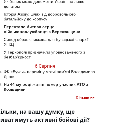
Як бізнес може допомогти Україні не лише
донатом
Історія Азову: шлях від добровольчого
батальйону до корпусу
Перестало битися серце
військовослужбовця з Бережанщини
Синод обрав єпископа для Бучацької єпархії
УГКЦ
У Тернополі призначили уповноваженого з
безбар’єрності
6 Серпня
ФК «Бучач» переміг у матчі пам’яті Володимира
4
Дроня
На 44-му році життя помер учасник АТО з
6
Козівщини
Більше >>
ільки, на вашу думку, ще
иватимуть активні бойові дії?