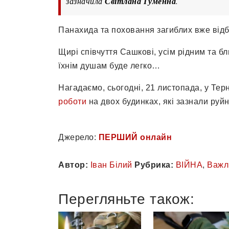
зазначила
Світлана Гуменна
.
Панахида та поховання загиблих вже відб
Щирі співчуття Сашкові, усім рідним та бл
їхнім душам буде легко…
Нагадаємо, сьогодні, 21 листопада, у Тер
роботи
на двох будинках, які зазнали руй
Джерело:
ПЕРШИЙ онлайн
Автор:
Іван Білий
Рубрика:
ВІЙНА
,
Важл
Перегляньте також: