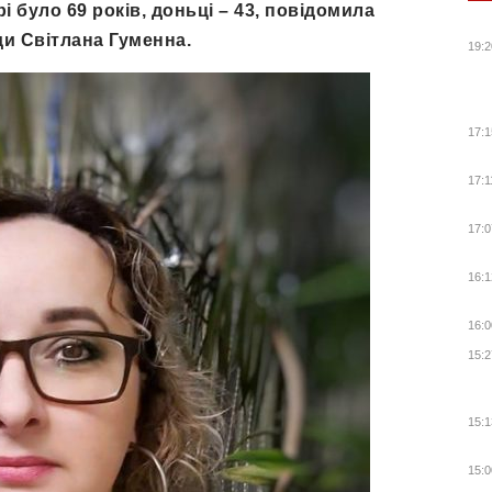
і було 69 років, доньці – 43, повідомила
ди Світлана Гуменна.
19:2
17:1
17:1
17:0
16:1
16:0
15:2
15:1
15:0