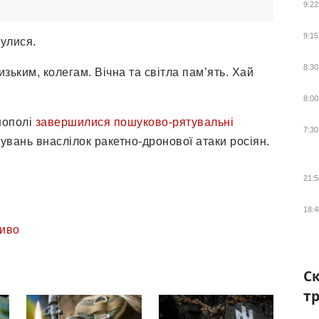
9:22
9:15
улися.
8:30
изьким, колегам. Вічна та світла пам’ять. Хай
8:00
нополі
завершилися пошуково-рятувальні
7:30
нувань внаслілок ракетно-дронової атаки росіян.
21:5
18:4
иво
Ск
тр