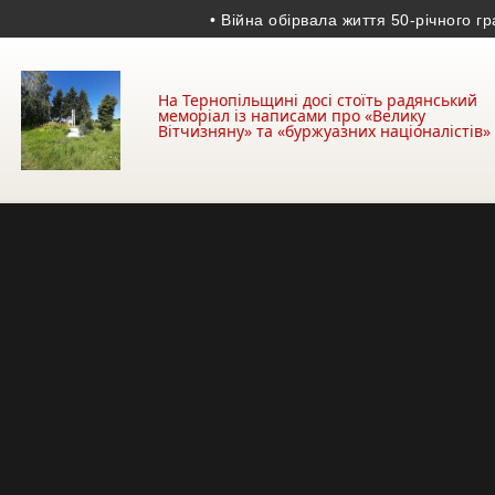
• Війна обірвала життя 50-річного гранато
На Тернопільщині досі стоїть радянський
меморіал із написами про «Велику
Вітчизняну» та «буржуазних націоналістів»