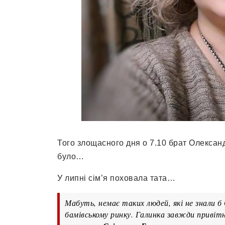
Того злощасного дня о 7.10 брат Олександ
було…
У липні сім’я поховала тата…
Мабуть, немає таких людей, які не знали б
бамівському ринку. Галинка завжди привіт