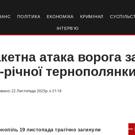
НАНС
ПОЛІТИКА
ЕКОНОМІКА
КРИМІНАЛ
СУСПІЛЬС
ІНТЕРВ’Ю
кетна атака ворога 
-річної тернополянки 
овано: 22 Листопада 2025р. о 21:18
рнопіль 19 листопада трагічно загинули