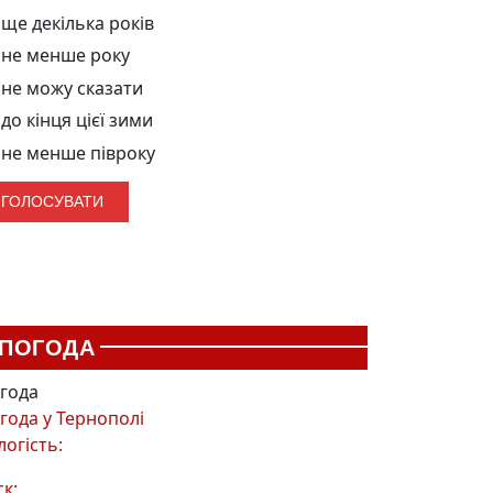
ще декілька років
не менше року
не можу сказати
до кінця цієї зими
не менше півроку
ПОГОДА
года
года у
Тернополі
логість:
ск: