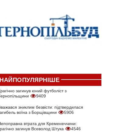
НАЙПОПУЛЯРНІШЕ
рагічно загинув юний футболіст з
Тернопільщини
9409
Вважався зниклим безвісти: підтвердилася
загибель воїна з Борщівщини
5906
Непоправна втрата для Кременеччини:
трагічно загинув Всеволод Штука
4546