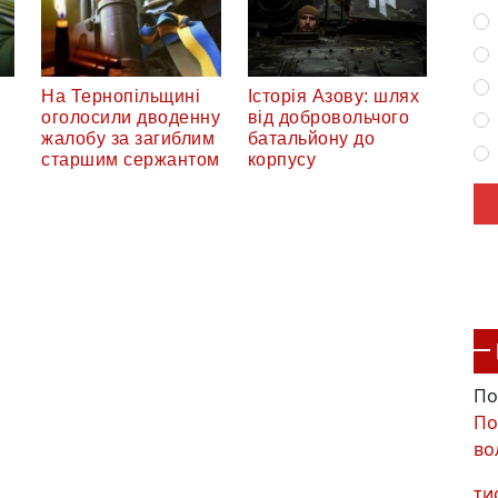
На Тернопільщині
Історія Азову: шлях
оголосили дводенну
від добровольчого
жалобу за загиблим
батальйону до
старшим сержантом
корпусу
По
По
во
ти