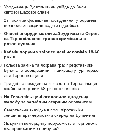
Уродженець Гусятинщини увійде до Зали
4
світової шахової слави
27 тисяч за фальшиве посвідчення: у Борщеві
4
поліцейські викрили водія з підробкою
Очисні споруди могли забруднювати Серет:
4
на Тернопільщині триває кримінальне
розслідування
Кабмін доручив звірити дані чоловіків 18-60
9
років
Гольова заміна та яскрава гра: представники
3
Бучача та Борщівщини – найкращі у турі першої
ліги Тернопільщини
Три дні не виходив на зв’язок: на Тернопільщині
4
знайшли мертвим 58-річного чоловіка
На Тернопільщині оголосили дводенну
8
жалобу за загиблим старшим сержантом
Смертельна знахідка в полі: піротехніки
знищили артилерійський снаряд на Бучаччині
Як купити комерційну нерухомість в Тернополі,
яка приноситиме прибуток?