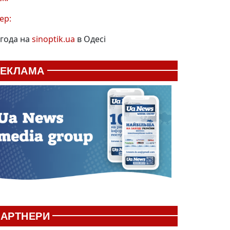
ер:
года на
sinoptik.ua
в Одесі
РЕКЛАМА
АРТНЕРИ