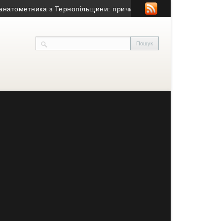
метника з Тернопільщини: причина смерті – гостра серцево-суди