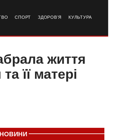
ТВО
СПОРТ
ЗДОРОВ’Я
КУЛЬТУРА
забрала життя
та її матері
НОВИНИ