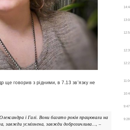
14:4
13:0
12:5
12:3
12:2
11:0
р ще говорив з рідними, в 7.13 зв’язку не
10:4
9:47
 Олександра і Галі. Вони багато років працювали на
9:28
на, завжди усміхнена, завжди доброзичлива…, –