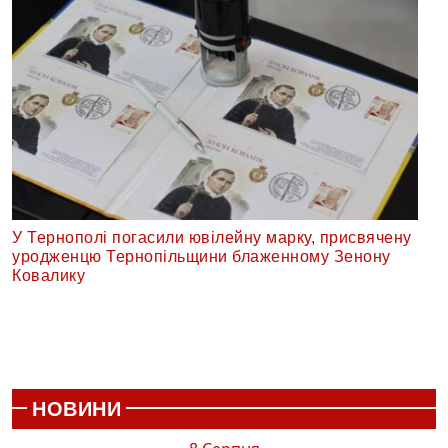
У Тернополі погасили ювілейну марку, присвячену
уродженцю Тернопільщини блаженному Зенону
Ковалику
НОВИНИ