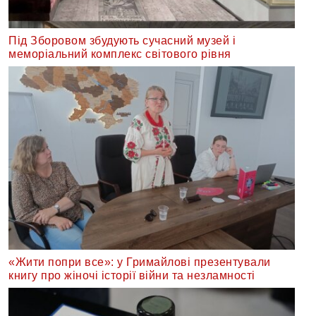
Під Зборовом збудують сучасний музей і
меморіальний комплекс світового рівня
«Жити попри все»: у Гримайлові презентували
книгу про жіночі історії війни та незламності