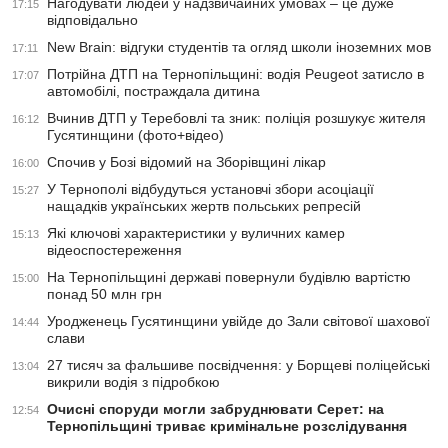
Нагодувати людей у надзвичайних умовах – це дуже
17:15
відповідально
New Brain: відгуки студентів та огляд школи іноземних мов
17:11
Потрійна ДТП на Тернопільщині: водія Peugeot затисло в
17:07
автомобілі, постраждала дитина
Вчинив ДТП у Теребовлі та зник: поліція розшукує жителя
16:12
Гусятинщини (фото+відео)
Спочив у Бозі відомий на Зборівщині лікар
16:00
У Тернополі відбудуться установчі збори асоціації
15:27
нащадків українських жертв польських репресій
Які ключові характеристики у вуличних камер
15:13
відеоспостереження
На Тернопільщині державі повернули будівлю вартістю
15:00
понад 50 млн грн
Уродженець Гусятинщини увійде до Зали світової шахової
14:44
слави
27 тисяч за фальшиве посвідчення: у Борщеві поліцейські
13:04
викрили водія з підробкою
Очисні споруди могли забруднювати Серет: на
12:54
Тернопільщині триває кримінальне розслідування