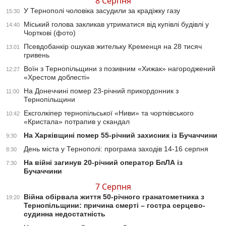
8 Серпня
У Тернополі чоловіка засудили за крадіжку газу
15:30
Міський голова закликав утриматися від купівлі будівлі у
14:40
Чорткові (фото)
Псевдобанкір ошукав жительку Кременця на 28 тисяч
13:01
гривень
Воїн з Тернопільщини з позивним «Хижак» нагороджений
12:27
«Хрестом доблесті»
На Донеччині помер 23-річний прикордонник з
11:00
Тернопільщини
Ексголкіпер тернопільської «Ниви» та чортківського
10:42
«Кристала» потрапив у скандал
На Харківщині помер 55-річний захисник із Бучаччини
9:30
День міста у Тернополі: програма заходів 14-16 серпня
8:30
На війні загинув 20-річний оператор БпЛА із
7:30
Бучаччини
7 Серпня
Війна обірвала життя 50-річного гранатометника з
19:20
Тернопільщини: причина смерті – гостра серцево-
судинна недостатність