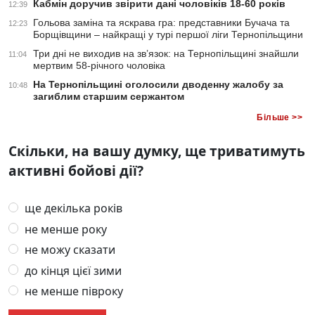
Кабмін доручив звірити дані чоловіків 18-60 років
12:39
Гольова заміна та яскрава гра: представники Бучача та
12:23
Борщівщини – найкращі у турі першої ліги Тернопільщини
Три дні не виходив на зв’язок: на Тернопільщині знайшли
11:04
мертвим 58-річного чоловіка
На Тернопільщині оголосили дводенну жалобу за
10:48
загиблим старшим сержантом
Більше >>
Скільки, на вашу думку, ще триватимуть
активні бойові дії?
ще декілька років
не менше року
не можу сказати
до кінця цієї зими
не менше півроку