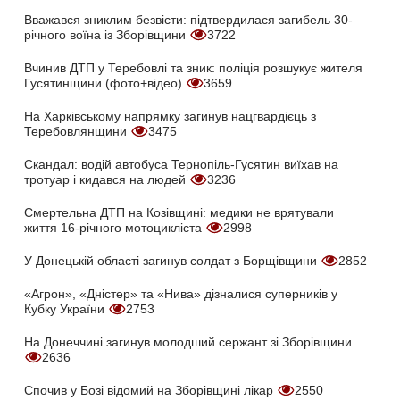
Вважався зниклим безвісти: підтвердилася загибель 30-
річного воїна із Зборівщини
3722
Вчинив ДТП у Теребовлі та зник: поліція розшукує жителя
Гусятинщини (фото+відео)
3659
На Харківському напрямку загинув нацгвардієць з
Теребовлянщини
3475
Скандал: водій автобуса Тернопіль-Гусятин виїхав на
тротуар і кидався на людей
3236
Смертельна ДТП на Козівщині: медики не врятували
життя 16-річного мотоцикліста
2998
У Донецькій області загинув солдат з Борщівщини
2852
«Агрон», «Дністер» та «Нива» дізналися суперників у
Кубку України
2753
На Донеччині загинув молодший сержант зі Зборівщини
2636
Спочив у Бозі відомий на Зборівщині лікар
2550