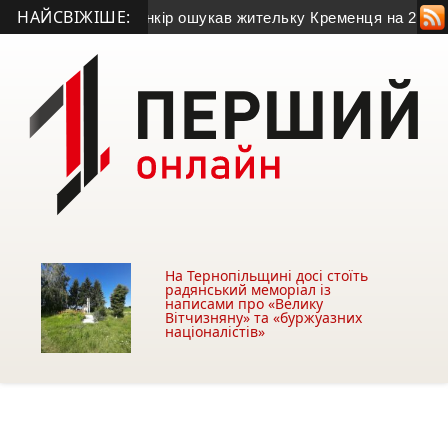
НАЙСВІЖІШЕ:
то)
• Псевдобанкір ошукав жительку Кременця на 28 тисяч г
На Тернопільщині досі стоїть
радянський меморіал із
написами про «Велику
Вітчизняну» та «буржуазних
націоналістів»