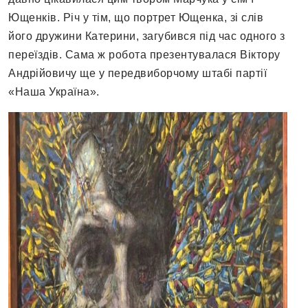
Ющенків. Річ у тім, що портрет Ющенка, зі слів
його дружини Катерини, загубився під час одного з
переїздів. Сама ж робота презентувалася Віктору
Андрійовичу ще у передвиборчому штабі партії
«Наша Україна».