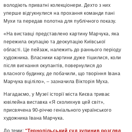
володіють приватні колекціонери. Дехто з них
уперше відгукнулися на прохання команди пані
Мухи та передав полотна для публічного показу.
«На виставці представлено картину Марчука, яка
пережила окупацію та деокупацію Київської
області. Це пейзаж, належить до раннього періоду
художника. Власники картини дуже тішилися, коли
після вигнання окупантів, повернулися до
власного будинку, де побачили, що творіння Івана
Марчука вціліло», – зазначила Вікторія Муха.
Нагадаємо, у Музеї історії міста Києва триває
ювілейна виставка «Я сколихнув цей світ»,
присвячена 90-річчю геніального українського
художника Івана Марчука.
До теми:
“Тернопільський суд зупинив розгляд