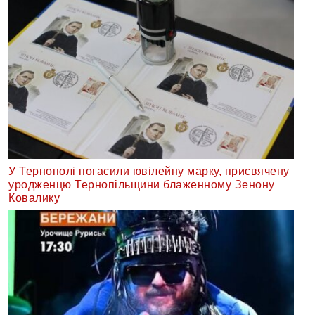
У Тернополі погасили ювілейну марку, присвячену
уродженцю Тернопільщини блаженному Зенону
Ковалику