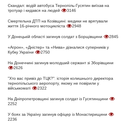
Скандал: водій автобуса Тернопіль-Гусятин виїхав на
тротуар і кидався на людей
3146
Смертельна ДТП на Козівщині: медики не врятували
життя 16-річного мотоцикліста
2948
У Донецькій області загинув солдат з Борщівщини
2845
«Агрон», «Дністер» та «Нива» дізналися суперників у
Кубку України
2750
На Донеччині загинув молодший сержант зі Зборівщини
2626
"Хто вас привіз до ТЦК?": історія колишнього директора
тернопільського аеропорту, якому не повірили у
військкоматі
2322
На Дніпропетровщині загинув солдат із Гусятинщини
2252
У боях за Україну загинув офіцер із Монастирищини
2236