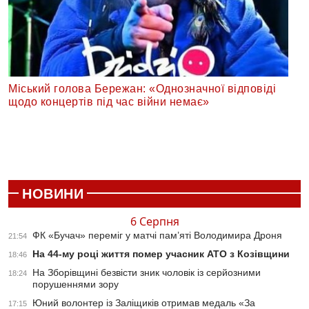
Міський голова Бережан: «Однозначної відповіді
щодо концертів під час війни немає»
НОВИНИ
6 Серпня
ФК «Бучач» переміг у матчі пам’яті Володимира Дроня
21:54
На 44-му році життя помер учасник АТО з Козівщини
18:46
На Зборівщині безвісти зник чоловік із серйозними
18:24
порушеннями зору
Юний волонтер із Заліщиків отримав медаль «За
17:15