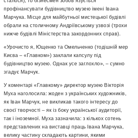
сталося), то бізнесмен зобов’язується
профінансувати будівництво музею імені Івана
Марчука. Місце для майбутньої мистецької будівлі
обрали на столичному Андріївському узвозі (трохи
нижче будівлі Міністерства закордонних справ).
«Урочисто я, Ющенко та Омельченко (тодішній мер
Києва – «Главком») заклали капсулу під
будівництво музею. Однак усе заглохло», – сумно
згадує Марчук.
У коментарі «Главкому» директор музею Вікторія
Муха наголосила: жоден з українських художників,
як Іван Марчук, не викликав такого інтересу до
своєї творчості – як із боку української аудиторії,
так і іноземної. Муха зазначила: з кількох сотень
представлених на виставці праць Івана Марчука,
велику частину складають картини, якими