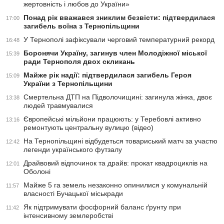
жертовність і любов до України»
Понад рік вважався зниклим безвісти: підтвердилася
17:00
загибель воїна з Тернопільщини
У Тернополі зафіксували черговий температурний рекорд
16:48
Боронячи Україну, загинув член Молодіжної міської
15:39
ради Тернополя двох скликань
Майже рік надії: підтвердилася загибель Героя
15:09
України з Тернопільщини
Смертельна ДТП на Підволочищині: загинула жінка, двоє
13:38
людей травмувалися
Європейські мільйони працюють: у Теребовлі активно
13:16
ремонтують центральну вулицю (відео)
На Тернопільщині відбудеться товариський матч за участю
12:42
легенди українського футзалу
Драйвовий відпочинок та драйв: прокат квадроциклів на
12:01
Оболоні
Майже 5 га земель незаконно опинилися у комунальній
11:57
власності Бучацької міськради
Як підтримувати фосфорний баланс ґрунту при
11:42
інтенсивному землеробстві