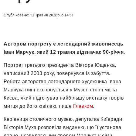
Опубліковано: 12 Травня 2026р. о 14:51
Автором портрету є легендарний живописець
Іван Марчук, який 12 травня відзначає 90-річчя.
Портрет третього президента Віктора Ющенка,
написаний 2003 року, повернувся із забуття.
Робота авторства легендарного художника Івана
Марчука нині експонується у Музеї історії міста
Києва, який підготував найбільшу виставку творів
митця до його ювілею, пише
Главком
.
Керівниця столичного музею, депутатка Київради
Вікторія Муха розповіла виданню, що її установа
давно цікавилася цим твором Марчука у сім’ї