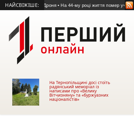
НАЙСВІЖІШЕ:
і Володимира Дроня
• На 44-му році життя помер учасник АТО
На Тернопільщині досі стоїть
радянський меморіал із
написами про «Велику
Вітчизняну» та «буржуазних
націоналістів»