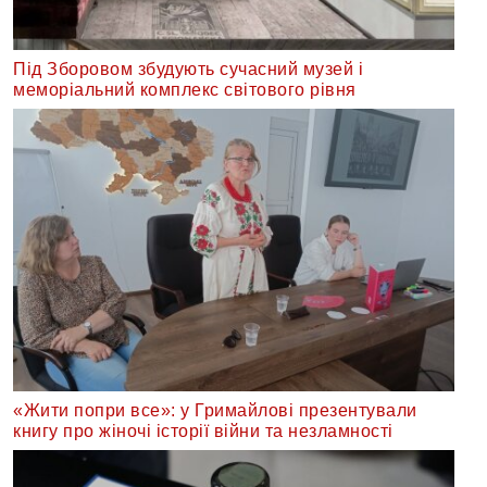
Під Зборовом збудують сучасний музей і
меморіальний комплекс світового рівня
«Жити попри все»: у Гримайлові презентували
книгу про жіночі історії війни та незламності