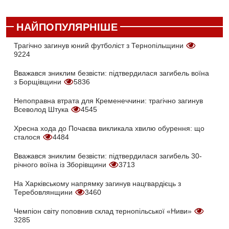
НАЙПОПУЛЯРНІШЕ
Трагічно загинув юний футболіст з Тернопільщини
9224
Вважався зниклим безвісти: підтвердилася загибель воїна
з Борщівщини
5836
Непоправна втрата для Кременеччини: трагічно загинув
Всеволод Штука
4545
Хресна хода до Почаєва викликала хвилю обурення: що
сталося
4484
Вважався зниклим безвісти: підтвердилася загибель 30-
річного воїна із Зборівщини
3713
На Харківському напрямку загинув нацгвардієць з
Теребовлянщини
3460
Чемпіон світу поповнив склад тернопільської «Ниви»
3285