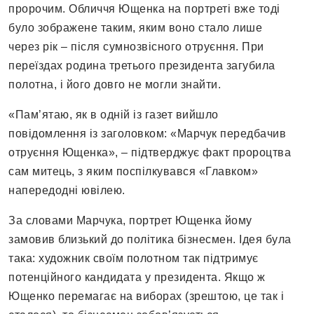
пророчим. Обличчя Ющенка на портреті вже тоді
було зображене таким, яким воно стало лише
через рік – після сумнозвісного отруєння. При
переїздах родина третього президента загубила
полотна, і його довго не могли знайти.
«Пам’ятаю, як в одній із газет вийшло
повідомлення із заголовком: «Марчук передбачив
отруєння Ющенка», – підтверджує факт пророцтва
сам митець, з яким поспілкувався «Главком»
напередодні ювілею.
За словами Марчука, портрет Ющенка йому
замовив близький до політика бізнесмен. Ідея була
така: художник своїм полотном так підтримує
потенційного кандидата у президента. Якщо ж
Ющенко перемагає на виборах (зрештою, це так і