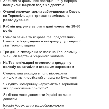
27 тисяч за фальшиве посвідчення: у Борщеві
4
поліцейські викрили водія з підробкою
Очисні споруди могли забруднювати Серет:
4
на Тернопільщині триває кримінальне
розслідування
Кабмін доручив звірити дані чоловіків 18-60
9
років
Гольова заміна та яскрава гра: представники
3
Бучача та Борщівщини – найкращі у турі першої
ліги Тернопільщини
Три дні не виходив на зв’язок: на Тернопільщині
4
знайшли мертвим 58-річного чоловіка
На Тернопільщині оголосили дводенну
8
жалобу за загиблим старшим сержантом
Смертельна знахідка в полі: піротехніки
знищили артилерійський снаряд на Бучаччині
Як купити комерційну нерухомість в Тернополі,
яка приноситиме прибуток?
Як бізнес може допомогти Україні не лише
донатом
Історія Азову: шлях від добровольчого