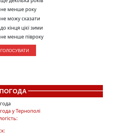
ще декілька років
не менше року
не можу сказати
до кінця цієї зими
не менше півроку
ПОГОДА
года
года у
Тернополі
логість:
ск: