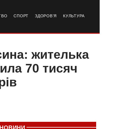
ТВО
СПОРТ
ЗДОРОВ’Я
КУЛЬТУРА
сина: жителька
ила 70 тисяч
рів
НОВИНИ