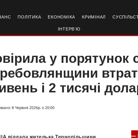
НАНС
ПОЛІТИКА
ЕКОНОМІКА
КРИМІНАЛ
СУСПІЛЬС
ІНТЕРВ’Ю
вірила у порятунок 
ребовлянщини втрат
ивень і 2 тисячі дола
вано: 8 Червня 2026р. о 20:00
 США віддала жителька Тернопільщини