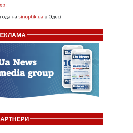
ер:
года на
sinoptik.ua
в Одесі
РЕКЛАМА
АРТНЕРИ