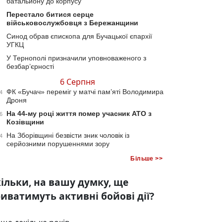
батальйону до корпусу
Перестало битися серце
військовослужбовця з Бережанщини
Синод обрав єпископа для Бучацької єпархії
УГКЦ
У Тернополі призначили уповноваженого з
безбар’єрності
6 Серпня
ФК «Бучач» переміг у матчі пам’яті Володимира
4
Дроня
На 44-му році життя помер учасник АТО з
6
Козівщини
На Зборівщині безвісти зник чоловік із
4
серйозними порушеннями зору
Більше >>
ільки, на вашу думку, ще
иватимуть активні бойові дії?