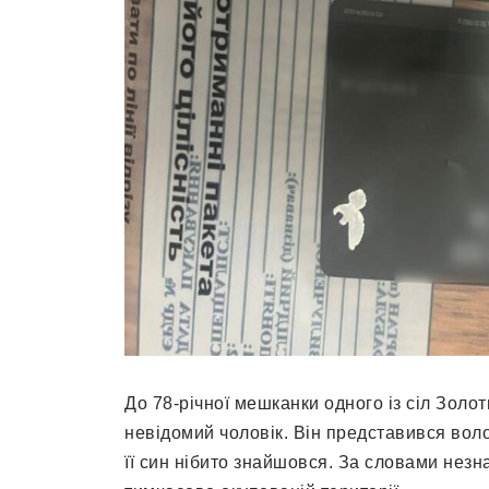
До 78-річної мешканки одного із сіл Золот
невідомий чоловік. Він представився вол
її син нібито знайшовся. За словами незн