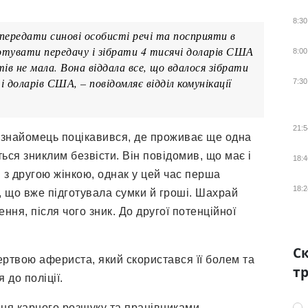
8:30
ередати синові особисті речі та посприяти в
дготувати передачу і зібрати 4 тисячі доларів США
8:00
в не мала. Вона віддала все, що вдалося зібрати
і доларів США, – повідомляє відділ комунікації
7:30
21:5
незнайомець поцікавився, де проживає ще одна
ься зниклим безвісти. Він повідомив, що має і
18:4
і з другою жінкою, однак у цей час перша
18:2
 що вже підготувала сумки й гроші. Шахрай
ня, після чого зник. До другої потенційної
Ск
ертвою афериста, який скористався її болем та
тр
 до поліції.
ння карного розшуку та працівниками