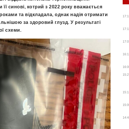
 її синові, котрий з 2022 року вважається
 роками та відкладала, однак надія отримати
17:1
льнішою за здоровий глузд. У результаті
17:1
ї схеми.
17:0
16:1
16:0
15:2
15:1
15:0
14:4