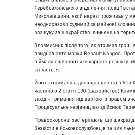
Теребовлянського відділення поліції вст
Миколаївщини, який наразі проживав у мат
неодноразово судимий за майнові злочини 
розшуку за шахрайство, вчинене на терито
Зловмисник після того, як отримав гроші в
придбав авто марки Renault Kangoo. Проте
піймали співробітники карного розшуку. 
зізнається.
Його затримали відповідно до статті 615 
частиною 2 статті 190 (шахрайство) Кримі
захід – тримання під вартою з правом вне
Процесуальне керівництво здійснює Тере
Правоохоронці застерігають, що шахраї д
безвісти військовослужбовців та цивільни