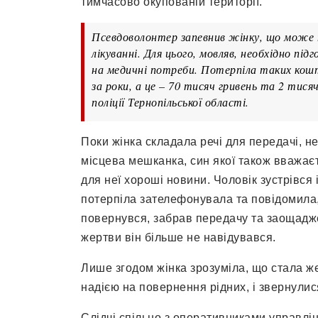
тимчасово окупованій території.
Псевдоволонтер запевнив жінку, що може п
лікуванні. Для цього, мовляв, необхідно пі
на медичні потреби. Потерпіла таких кошті
за роки, а це – 70 тисяч гривень та 2 тисяч
поліції Тернопільської області.
Поки жінка складала речі для передачі, 
місцева мешканка, син якої також вважаєт
для неї хороші новини. Чоловік зустрівся 
потерпіла зателефонувала та повідомила,
повернувся, забрав передачу та заощаджен
жертви він більше не навідувався.
Лише згодом жінка зрозуміла, що стала ж
надією на повернення рідних, і звернулися
Слідчі спільно з оперативниками управлі