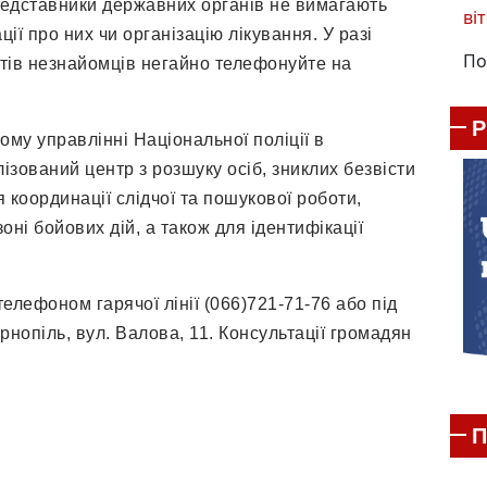
представники державних органів не вимагають
віт
ії про них чи організацію лікування. У разі
По
тів незнайомців негайно телефонуйте на
ому управлінні Національної поліції в
ізований центр з розшуку осіб, зниклих безвісти
 координації слідчої та пошукової роботи,
оні бойових дій, а також для ідентифікації
елефоном гарячої лінії (066)721-71-76 або під
рнопіль, вул. Валова, 11. Консультації громадян
П