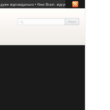
ідповідально
• New Brain: відгуки студентів та огляд школи іноз