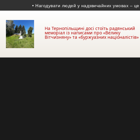
• Нагодувати людей у надзвичайних умовах – це дуже в
На Тернопільщині досі стоїть радянський
меморіал із написами про «Велику
Вітчизняну» та «буржуазних націоналістів»