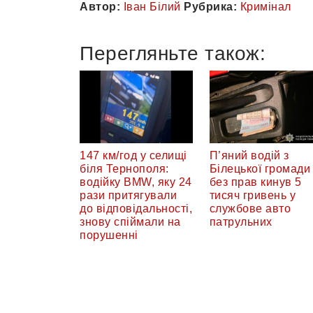
Автор:
Іван Білий
Рубрика:
Кримінал
Перегляньте також:
147 км/год у селищі
П’яний водій з
біля Тернополя:
Білецької громади
водійку BMW, яку 24
без прав кинув 5
рази притягували
тисяч гривень у
до відповідальності,
службове авто
знову спіймали на
патрульних
порушенні