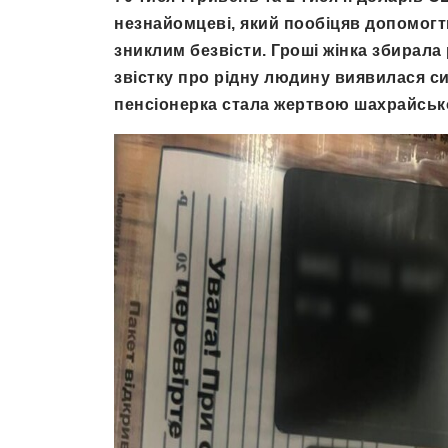
незнайомцеві, який пообіцяв допомогти
зниклим безвісти. Гроші жінка збирала
звістку про рідну людину виявилася си
пенсіонерка стала жертвою шахрайсько