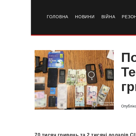
ГОЛОВНА
НОВИНИ
ВІЙНА
РЕЗО
По
Те
гр
Опубліко
70 тисяч гривень та 2 тисячі доларів