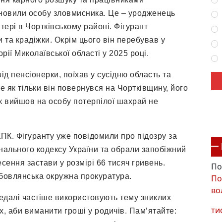
ановили особу зловмисника. Це – уродженець
ері в Чортківському районі. Фігурант
та крадіжки. Окрім цього він перебував у
рії Миколаївської області у 2025 році.
ід пенсіонерки, поїхав у сусідню область та
 як тільки він повернувся на Чортківщину, його
Як вийшов на особу потерпілої шахрай не
КПК. Фігуранту уже повідомили про підозру за
нального кодексу України та обрали запобіжний
сення застави у розмірі 66 тисяч гривень.
По
бовлянська окружна прокуратура.
По
во
едалі частіше використовують тему зниклих
ти
х, аби виманити гроші у родичів. Пам’ятайте: