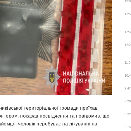
13:0
12:5
12:3
12:2
11:0
10:4
9:47
9:28
никівської територіальної громади приїхав
9:22
онтером, показав посвідчення та повідомив, що
айомця, чоловік перебуває на лікуванні на
9:15