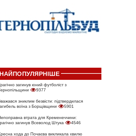
НАЙПОПУЛЯРНІШЕ
рагічно загинув юний футболіст з
Тернопільщини
9377
Вважався зниклим безвісти: підтвердилася
загибель воїна з Борщівщини
5901
Непоправна втрата для Кременеччини:
трагічно загинув Всеволод Штука
4546
Хресна хода до Почаєва викликала хвилю