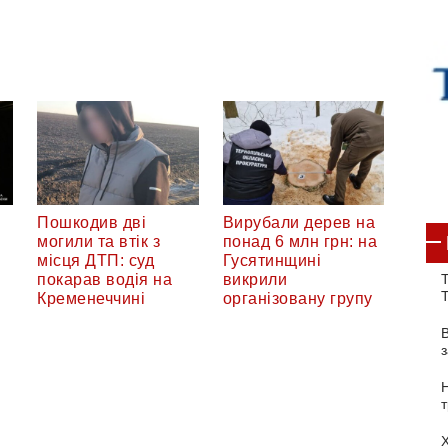
Пошкодив дві
Вирубали дерев на
могили та втік з
понад 6 млн грн: на
місця ДТП: суд
Гусятинщині
покарав водія на
викрили
Т
Кременеччині
організовану групу