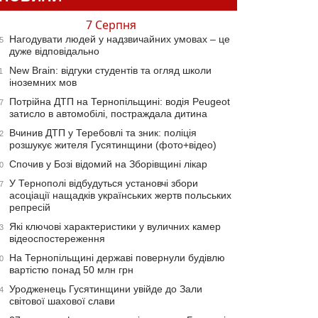
7 Серпня
Нагодувати людей у надзвичайних умовах – це
5
дуже відповідально
New Brain: відгуки студентів та огляд школи
1
іноземних мов
Потрійна ДТП на Тернопільщині: водія Peugeot
7
затисло в автомобілі, постраждала дитина
Вчинив ДТП у Теребовлі та зник: поліція
2
розшукує жителя Гусятинщини (фото+відео)
Спочив у Бозі відомий на Зборівщині лікар
0
У Тернополі відбудуться установчі збори
7
асоціації нащадків українських жертв польських
репресій
Які ключові характеристики у вуличних камер
3
відеоспостереження
На Тернопільщині державі повернули будівлю
0
вартістю понад 50 млн грн
Уродженець Гусятинщини увійде до Зали
4
світової шахової слави