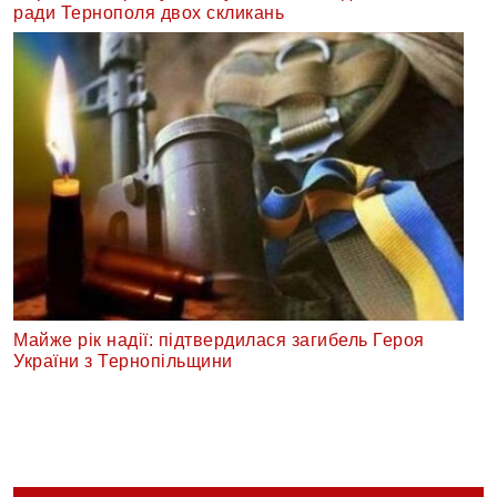
ради Тернополя двох скликань
Майже рік надії: підтвердилася загибель Героя
України з Тернопільщини