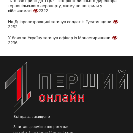
"Хто вас привіз до ТЦК?": історія колишнього директора
тернопільського аеропорту, якому не повірили у
військкоматі
2322
На Дніпропетровщині загинув солдат із Гусятинщини
2252
У боях за Україну загинув офіцер із Монастирищини
2236
Всі права захищено
З питань розміщення реклами:
gazeta.1.reklama@gmail.com