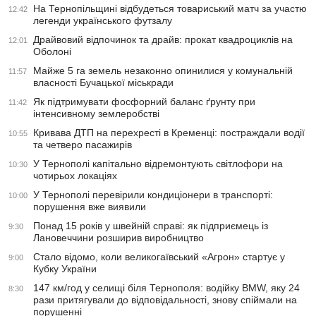
На Тернопільщині відбудеться товариський матч за участю
12:42
легенди українського футзалу
Драйвовий відпочинок та драйв: прокат квадроциклів на
12:01
Оболоні
Майже 5 га земель незаконно опинилися у комунальній
11:57
власності Бучацької міськради
Як підтримувати фосфорний баланс ґрунту при
11:42
інтенсивному землеробстві
Кривава ДТП на перехресті в Кременці: постраждали водії
10:55
та четверо пасажирів
У Тернополі капітально відремонтують світлофори на
10:30
чотирьох локаціях
У Тернополі перевірили кондиціонери в транспорті:
10:00
порушення вже виявили
Понад 15 років у швейній справі: як підприємець із
9:30
Лановеччини розширив виробництво
Стало відомо, коли великогаївський «Агрон» стартує у
9:00
Кубку України
147 км/год у селищі біля Тернополя: водійку BMW, яку 24
8:30
рази притягували до відповідальності, знову спіймали на
порушенні