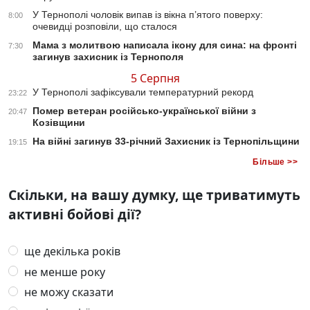
У Тернополі чоловік випав із вікна п’ятого поверху:
8:00
очевидці розповіли, що сталося
Мама з молитвою написала ікону для сина: на фронті
7:30
загинув захисник із Тернополя
5 Серпня
У Тернополі зафіксували температурний рекорд
23:22
Помер ветеран російсько-української війни з
20:47
Козівщини
На війні загинув 33-річний Захисник із Тернопільщини
19:15
Більше >>
Скільки, на вашу думку, ще триватимуть
активні бойові дії?
ще декілька років
не менше року
не можу сказати