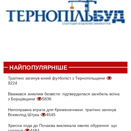
НАЙПОПУЛЯРНІШЕ
Трагічно загинув юний футболіст з Тернопільщини
9224
Вважався зниклим безвісти: підтвердилася загибель воїна
з Борщівщини
5836
Непоправна втрата для Кременеччини: трагічно загинув
Всеволод Штука
4545
Хресна хода до Почаєва викликала хвилю обурення: що
сталося
4484