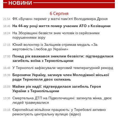
НОВИНИ
6 Серпня
ФК «Бучач» переміг у матчі пам’яті Володимира Дроня
21:54
На 44-му році життя помер учасник АТО з Козівщини
18:46
На Зборівщині безвісти зник чоловік із серйозними
18:24
порушеннями зору
Юний волонтер із Заліщиків отримав медаль «За
17:15
жертовність і любов до України»
Понад рік вважався зниклим безвісти: підтвердилася
17:00
загибель воїна з Тернопільщини
У Тернополі зафіксували черговий температурний рекорд
16:48
Боронячи Україну, загинув член Молодіжної міської
15:39
ради Тернополя двох скликань
Майже рік надії: підтвердилася загибель Героя
15:09
України з Тернопільщини
Смертельна ДТП на Підволочищині: загинула жінка, двоє
13:38
людей травмувалися
Європейські мільйони працюють: у Теребовлі активно
13:16
ремонтують центральну вулицю (відео)