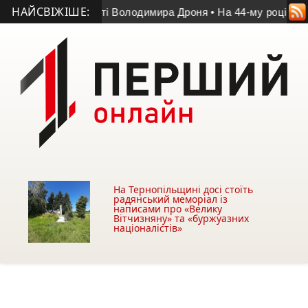
НАЙСВІЖІШЕ:
 у матчі пам’яті Володимира Дроня
• На 44-му році життя пом
На Тернопільщині досі стоїть
радянський меморіал із
написами про «Велику
Вітчизняну» та «буржуазних
націоналістів»