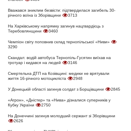
Вважався зниклим безвісти: підтвердилася загибель 30-
річного воїна із Зборівщини
3713
На Харківському напрямку загинув нацгвардієць з
Теребовлянщини
3460
Чемпіон світу поповнив склад тернопільської «Ниви»
3290
Скандал: водій автобуса Тернопіль-Гусятин виїхав на
тротуар і кидався на людей
3146
Смертельна ДТП на Козівщині: медики не врятували
життя 16-річного мотоцикліста
2948
У Донецькій області загинув солдат з Борщівщини
2845
«Агрон», «Дністер» та «Нива» дізналися суперників у
Кубку України
2750
На Донеччині загинув молодший сержант зі Зборівщини
2626