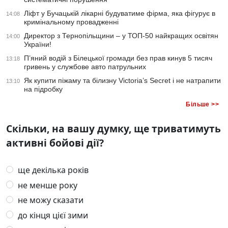
Ліфт у Бучацькій лікарні будуватиме фірма, яка фігурує в
14:08
кримінальному провадженні
Директор з Тернопільщини – у ТОП-50 найкращих освітян
14:00
України!
П’яний водій з Білецької громади без прав кинув 5 тисяч
13:18
гривень у службове авто патрульних
Як купити піжаму та білизну Victoria’s Secret і не натрапити
13:10
на підробку
Більше >>
Скільки, на вашу думку, ще триватимуть
активні бойові дії?
ще декілька років
не менше року
не можу сказати
до кінця цієї зими