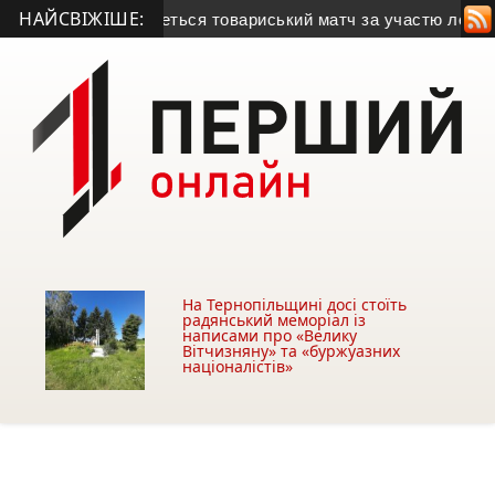
НАЙСВІЖІШЕ:
ьщині відбудеться товариський матч за участю легенди укра
На Тернопільщині досі стоїть
радянський меморіал із
написами про «Велику
Вітчизняну» та «буржуазних
націоналістів»