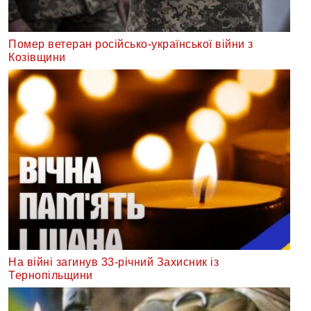
Помер ветеран російсько-української війни з
Козівщини
На війні загинув 33-річний Захисник із
Тернопільщини