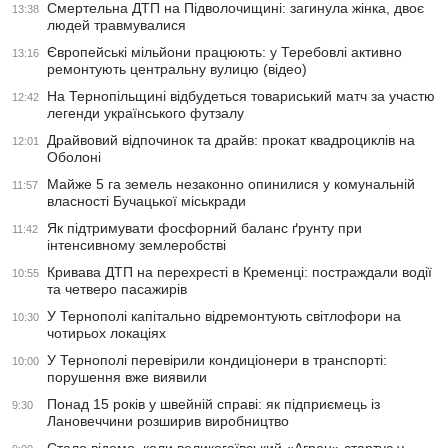
Смертельна ДТП на Підволочищині: загинула жінка, двоє
13:38
людей травмувалися
Європейські мільйони працюють: у Теребовлі активно
13:16
ремонтують центральну вулицю (відео)
На Тернопільщині відбудеться товариський матч за участю
12:42
легенди українського футзалу
Драйвовий відпочинок та драйв: прокат квадроциклів на
12:01
Оболоні
Майже 5 га земель незаконно опинилися у комунальній
11:57
власності Бучацької міськради
Як підтримувати фосфорний баланс ґрунту при
11:42
інтенсивному землеробстві
Кривава ДТП на перехресті в Кременці: постраждали водії
10:55
та четверо пасажирів
У Тернополі капітально відремонтують світлофори на
10:30
чотирьох локаціях
У Тернополі перевірили кондиціонери в транспорті:
10:00
порушення вже виявили
Понад 15 років у швейній справі: як підприємець із
9:30
Лановеччини розширив виробництво