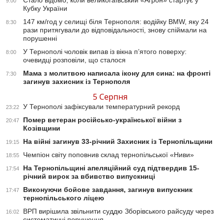
Стало відомо, коли великогаївський «Агрон» стартує у
9:00
Кубку України
147 км/год у селищі біля Тернополя: водійку BMW, яку 24
8:30
рази притягували до відповідальності, знову спіймали на
порушенні
У Тернополі чоловік випав із вікна п’ятого поверху:
8:00
очевидці розповіли, що сталося
Мама з молитвою написала ікону для сина: на фронті
7:30
загинув захисник із Тернополя
5 Серпня
У Тернополі зафіксували температурний рекорд
23:22
Помер ветеран російсько-української війни з
20:47
Козівщини
На війні загинув 33-річний Захисник із Тернопільщини
19:15
Чемпіон світу поповнив склад тернопільської «Ниви»
18:55
На Тернопільщині апеляційний суд підтвердив 15-
17:54
річний вирок за вбивство випускниці
Виконуючи бойове завдання, загинув випускник
17:47
тернопільського ліцею
ВРП вирішила звільнити суддю Зборівського райсуду через
16:02
систематичні порушення