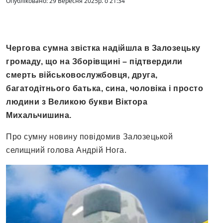
Опубліковано: 29 Вересня 2025р. о 21:34
Чергова сумна звістка надійшла в Залозецьку
громаду, що на Зборівщині – підтвердили
смерть військовослужбовця, друга,
багатодітнього батька, сина, чоловіка і просто
людини з Великою букви Віктора
Михальчишина.
Про сумну новину повідомив Залозецькой
селищний голова Андрій Нога.