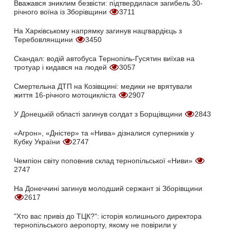
Вважався зниклим безвісти: підтвердилася загибель 30-
річного воїна із Зборівщини
3711
На Харківському напрямку загинув нацгвардієць з
Теребовлянщини
3450
Скандал: водій автобуса Тернопіль-Гусятин виїхав на
тротуар і кидався на людей
3057
Смертельна ДТП на Козівщині: медики не врятували
життя 16-річного мотоцикліста
2907
У Донецькій області загинув солдат з Борщівщини
2843
«Агрон», «Дністер» та «Нива» дізналися суперників у
Кубку України
2747
Чемпіон світу поповнив склад тернопільської «Ниви»
2747
На Донеччині загинув молодший сержант зі Зборівщини
2617
"Хто вас привіз до ТЦК?": історія колишнього директора
тернопільського аеропорту, якому не повірили у