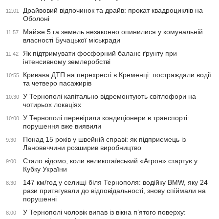
Драйвовий відпочинок та драйв: прокат квадроциклів на
12:01
Оболоні
Майже 5 га земель незаконно опинилися у комунальній
11:57
власності Бучацької міськради
Як підтримувати фосфорний баланс ґрунту при
11:42
інтенсивному землеробстві
Кривава ДТП на перехресті в Кременці: постраждали водії
10:55
та четверо пасажирів
У Тернополі капітально відремонтують світлофори на
10:30
чотирьох локаціях
У Тернополі перевірили кондиціонери в транспорті:
10:00
порушення вже виявили
Понад 15 років у швейній справі: як підприємець із
9:30
Лановеччини розширив виробництво
Стало відомо, коли великогаївський «Агрон» стартує у
9:00
Кубку України
147 км/год у селищі біля Тернополя: водійку BMW, яку 24
8:30
рази притягували до відповідальності, знову спіймали на
порушенні
У Тернополі чоловік випав із вікна п’ятого поверху:
8:00