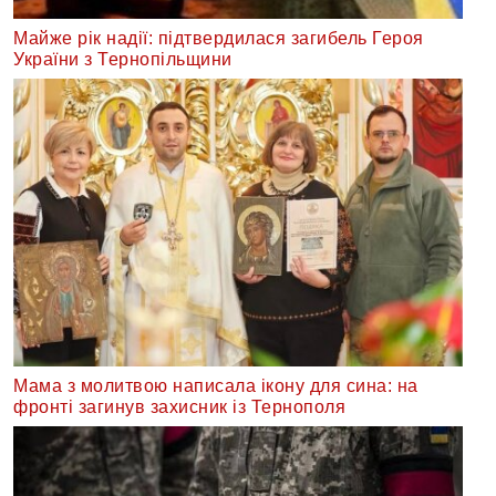
Майже рік надії: підтвердилася загибель Героя
України з Тернопільщини
Мама з молитвою написала ікону для сина: на
фронті загинув захисник із Тернополя