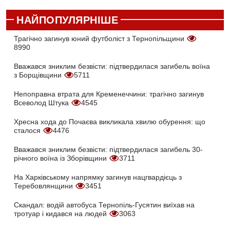
НАЙПОПУЛЯРНІШЕ
Трагічно загинув юний футболіст з Тернопільщини
8990
Вважався зниклим безвісти: підтвердилася загибель воїна
з Борщівщини
5711
Непоправна втрата для Кременеччини: трагічно загинув
Всеволод Штука
4545
Хресна хода до Почаєва викликала хвилю обурення: що
сталося
4476
Вважався зниклим безвісти: підтвердилася загибель 30-
річного воїна із Зборівщини
3711
На Харківському напрямку загинув нацгвардієць з
Теребовлянщини
3451
Скандал: водій автобуса Тернопіль-Гусятин виїхав на
тротуар і кидався на людей
3063