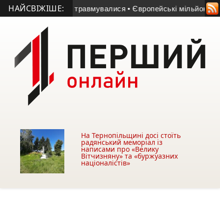
НАЙСВІЖІШЕ:
ка, двоє людей травмувалися
• Європейські мільйони працюю
На Тернопільщині досі стоїть
радянський меморіал із
написами про «Велику
Вітчизняну» та «буржуазних
націоналістів»