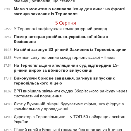
очевидці розповіли, що сталося
Мама з молитвою написала ікону для сина: на фронті
7:30
загинув захисник із Тернополя
5 Серпня
У Тернополі зафіксували температурний рекорд
23:22
Помер ветеран російсько-української війни з
20:47
Козівщини
На війні загинув 33-річний Захисник із Тернопільщини
19:15
Чемпіон світу поповнив склад тернопільської «Ниви»
18:55
На Тернопільщині апеляційний суд підтвердив 15-
17:54
річний вирок за вбивство випускниці
Виконуючи бойове завдання, загинув випускник
17:47
тернопільського ліцею
ВРП вирішила звільнити суддю Зборівського райсуду через
16:02
систематичні порушення
Ліфт у Бучацькій лікарні будуватиме фірма, яка фігурує в
14:08
кримінальному провадженні
Директор з Тернопільщини – у ТОП-50 найкращих освітян
14:00
України!
П’яний водій з Білецької громади без прав кинув 5 тисяч
13:18