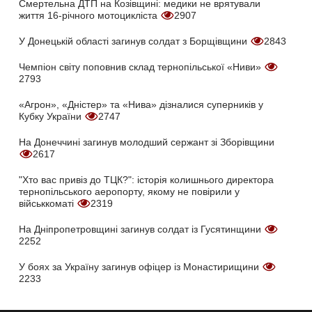
Смертельна ДТП на Козівщині: медики не врятували
життя 16-річного мотоцикліста
2907
У Донецькій області загинув солдат з Борщівщини
2843
Чемпіон світу поповнив склад тернопільської «Ниви»
2793
«Агрон», «Дністер» та «Нива» дізналися суперників у
Кубку України
2747
На Донеччині загинув молодший сержант зі Зборівщини
2617
"Хто вас привіз до ТЦК?": історія колишнього директора
тернопільського аеропорту, якому не повірили у
військкоматі
2319
На Дніпропетровщині загинув солдат із Гусятинщини
2252
У боях за Україну загинув офіцер із Монастирищини
2233