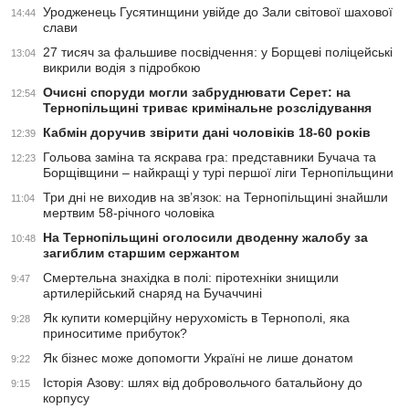
Уродженець Гусятинщини увійде до Зали світової шахової
14:44
слави
27 тисяч за фальшиве посвідчення: у Борщеві поліцейські
13:04
викрили водія з підробкою
Очисні споруди могли забруднювати Серет: на
12:54
Тернопільщині триває кримінальне розслідування
Кабмін доручив звірити дані чоловіків 18-60 років
12:39
Гольова заміна та яскрава гра: представники Бучача та
12:23
Борщівщини – найкращі у турі першої ліги Тернопільщини
Три дні не виходив на зв’язок: на Тернопільщині знайшли
11:04
мертвим 58-річного чоловіка
На Тернопільщині оголосили дводенну жалобу за
10:48
загиблим старшим сержантом
Смертельна знахідка в полі: піротехніки знищили
9:47
артилерійський снаряд на Бучаччині
Як купити комерційну нерухомість в Тернополі, яка
9:28
приноситиме прибуток?
Як бізнес може допомогти Україні не лише донатом
9:22
Історія Азову: шлях від добровольчого батальйону до
9:15
корпусу