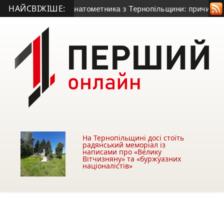
НАЙСВІЖІШЕ:
0-річного гранатометника з Тернопільщини: причина смерті –
На Тернопільщині досі стоїть
радянський меморіал із
написами про «Велику
Вітчизняну» та «буржуазних
націоналістів»