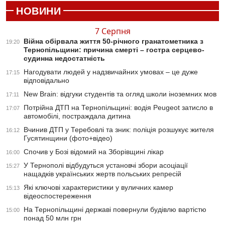
НОВИНИ
7 Серпня
Війна обірвала життя 50-річного гранатометника з
19:20
Тернопільщини: причина смерті – гостра серцево-
судинна недостатність
Нагодувати людей у надзвичайних умовах – це дуже
17:15
відповідально
New Brain: відгуки студентів та огляд школи іноземних мов
17:11
Потрійна ДТП на Тернопільщині: водія Peugeot затисло в
17:07
автомобілі, постраждала дитина
Вчинив ДТП у Теребовлі та зник: поліція розшукує жителя
16:12
Гусятинщини (фото+відео)
Спочив у Бозі відомий на Зборівщині лікар
16:00
У Тернополі відбудуться установчі збори асоціації
15:27
нащадків українських жертв польських репресій
Які ключові характеристики у вуличних камер
15:13
відеоспостереження
На Тернопільщині державі повернули будівлю вартістю
15:00
понад 50 млн грн