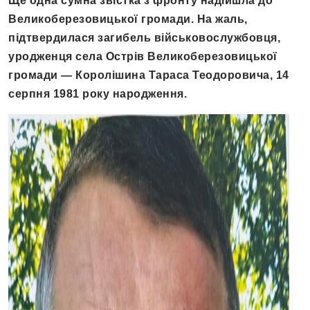
Ще одна сумна звістка з фронту надійшла до
Великоберезовицької громади. На жаль,
підтвердилася загибель військовослужбовця,
уродженця села Острів Великоберезовицької
громади — Королішина Тараса Теодоровича, 14
серпня 1981 року народження.