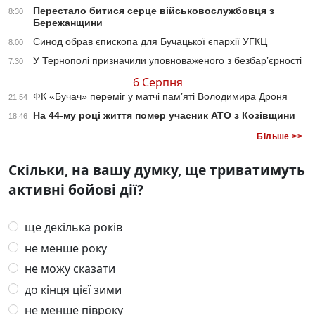
Перестало битися серце військовослужбовця з
8:30
Бережанщини
Синод обрав єпископа для Бучацької єпархії УГКЦ
8:00
У Тернополі призначили уповноваженого з безбар’єрності
7:30
6 Серпня
ФК «Бучач» переміг у матчі пам’яті Володимира Дроня
21:54
На 44-му році життя помер учасник АТО з Козівщини
18:46
Більше >>
Скільки, на вашу думку, ще триватимуть
активні бойові дії?
ще декілька років
не менше року
не можу сказати
до кінця цієї зими
не менше півроку