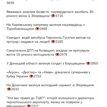
3839
Вважався зниклим безвісти: підтвердилася загибель 30-
річного воїна із Зборівщини
3716
На Харківському напрямку загинув нацгвардієць з
Теребовлянщини
3468
Скандал: водій автобуса Тернопіль-Гусятин виїхав на
тротуар і кидався на людей
3185
Смертельна ДТП на Козівщині: медики не врятували
життя 16-річного мотоцикліста
2978
У Донецькій області загинув солдат з Борщівщини
2850
«Агрон», «Дністер» та «Нива» дізналися суперників у
Кубку України
2753
На Донеччині загинув молодший сержант зі Зборівщини
2632
"Хто вас привіз до ТЦК?": історія колишнього директора
тернопільського аеропорту, якому не повірили у
військкоматі
2322