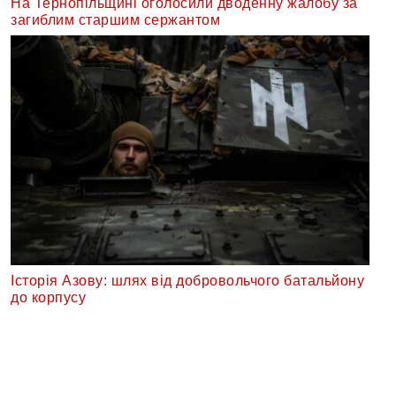
На Тернопільщині оголосили дводенну жалобу за
загиблим старшим сержантом
Історія Азову: шлях від добровольчого батальйону
до корпусу